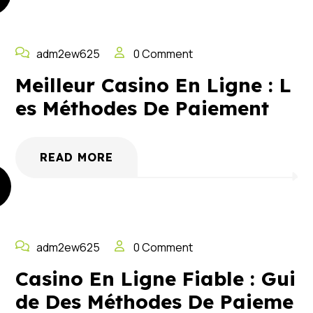
adm2ew625
0 Comment
Meilleur Casino En Ligne : L
Es Méthodes De Paiement
READ MORE
adm2ew625
0 Comment
Casino En Ligne Fiable : Gui
De Des Méthodes De Paieme