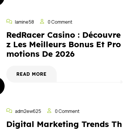
lamine58
0 Comment
RedRacer Casino : Découvre
Z Les Meilleurs Bonus Et Pro
Motions De 2026
READ MORE
adm2ew625
0 Comment
Digital Marketing Trends Th