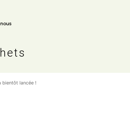
-nous
chets
 l’horizon
 bientôt lancée !