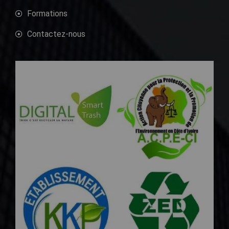
Formations
Contactez-nous