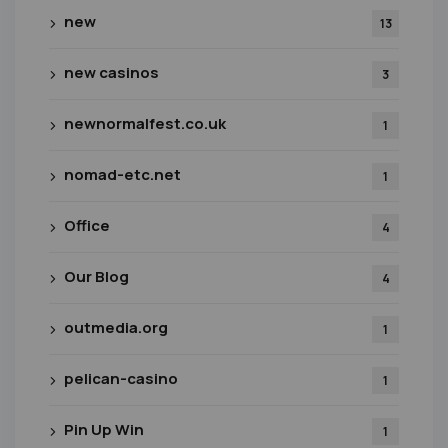
new
13
new casinos
3
newnormalfest.co.uk
1
nomad-etc.net
1
Office
4
Our Blog
4
outmedia.org
1
pelican-casino
1
Pin Up Win
1