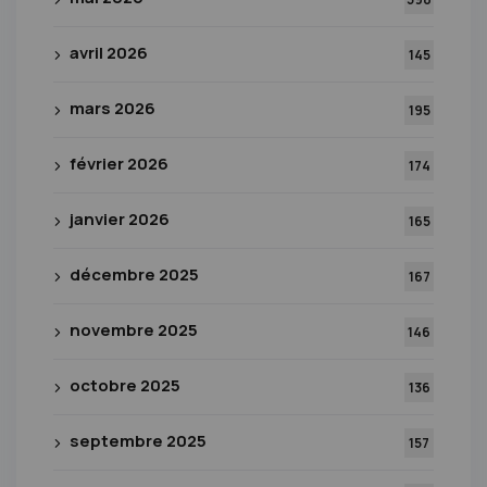
avril 2026
145
mars 2026
195
février 2026
174
janvier 2026
165
décembre 2025
167
novembre 2025
146
octobre 2025
136
septembre 2025
157