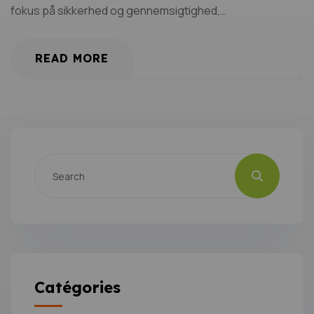
fokus på sikkerhed og gennemsigtighed,…
READ MORE
Catégories