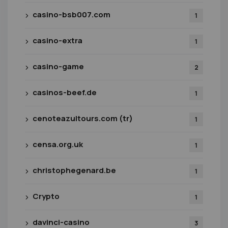
casino-bsb007.com
1
casino-extra
1
casino-game
2
casinos-beef.de
1
cenoteazultours.com (tr)
1
censa.org.uk
1
christophegenard.be
1
Crypto
1
davinci-casino
3