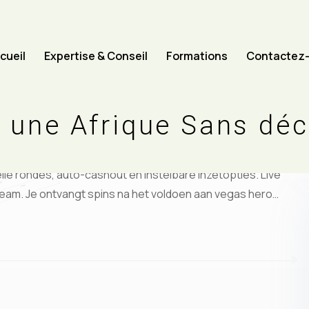
cueil
Expertise & Conseil
Formations
Contactez
ino From $76 Las Vegas Hotel
 une Afrique Sans dé
 Nederland, met focus op veiligheid, duidelijke limieten en
lle rondes, auto-cashout en instelbare inzetopties. Live
tream. Je ontvangt spins na het voldoen aan vegas hero…