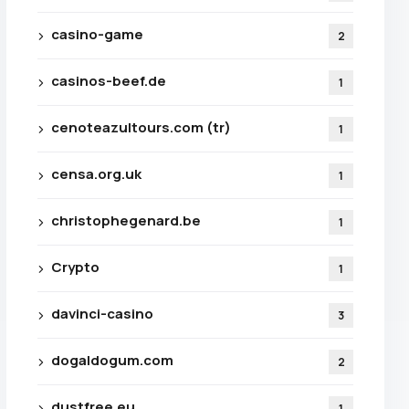
casino-game
2
casinos-beef.de
1
e confidentialité
cenoteazultours.com (tr)
1
censa.org.uk
1
christophegenard.be
1
Crypto
1
davinci-casino
3
dogaldogum.com
2
dustfree.eu
1