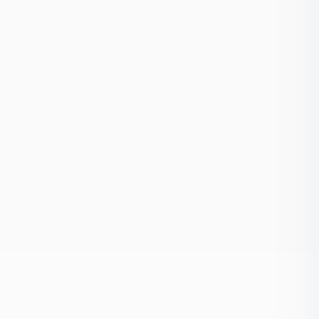
J'accepte la
Politique d
S'abonner