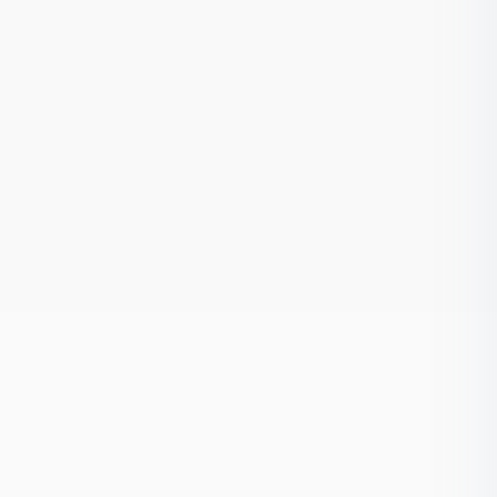
Abonne
Aux Mi
Jour !