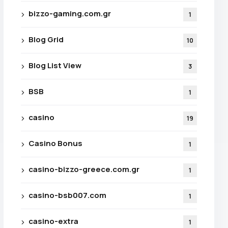
bizzo-gaming.com.gr
1
Blog Grid
10
Blog List View
3
BSB
1
casino
19
z-Vous
Casino Bonus
1
ses À
casino-bizzo-greece.com.gr
1
casino-bsb007.com
1
casino-extra
1