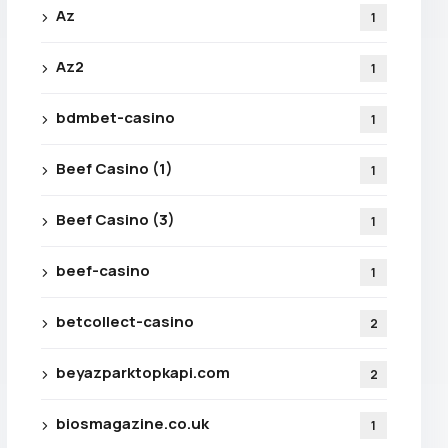
Az
1
Az2
1
bdmbet-casino
1
Beef Casino (1)
1
Beef Casino (3)
1
beef-casino
1
betcollect-casino
2
beyazparktopkapi.com
2
biosmagazine.co.uk
1