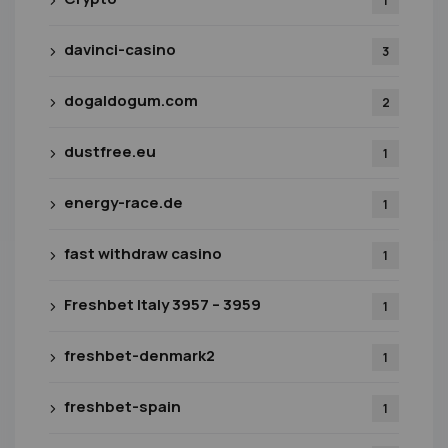
1
davinci-casino
3
dogaldogum.com
2
dustfree.eu
1
energy-race.de
1
fast withdraw casino
1
Freshbet Italy 3957 – 3959
1
freshbet-denmark2
1
freshbet-spain
1