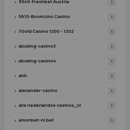
3940-Freshbet Austria
1
5610-Boomzino Casino
1
7Gold Casino 1200 – 1202
1
abuking-casino3
1
abuking-casino4
1
ahh
1
alexander-casino
1
alle nederlandse casinos_nl
1
amonbet-nl.bet
1