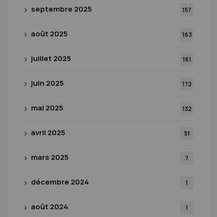
septembre 2025
157
août 2025
163
juillet 2025
161
juin 2025
172
mai 2025
132
avril 2025
51
mars 2025
7
décembre 2024
1
août 2024
1