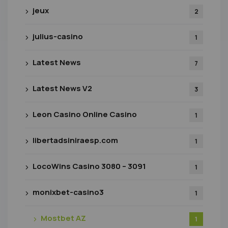
jeux
2
julius-casino
1
Latest News
7
Latest News V2
3
Leon Casino Online Casino
1
libertadsiniraesp.com
1
LocoWins Casino 3080 – 3091
1
monixbet-casino3
1
Mostbet AZ
1