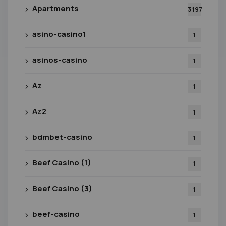
Apartments
3 197
asino-casino1
1
asinos-casino
1
Az
1
Az2
1
bdmbet-casino
1
Beef Casino (1)
1
Beef Casino (3)
1
beef-casino
1