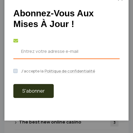
seo_linkk_order
26
Abonnez-Vous Aux
Snatch Casino 3578 – 3592
1
Mises À Jour !
Snatch Casino 3608 – 3622
1
Spellen
1
Spiele
14
J'accepte la
Politique de confidentialité
spinanga-casino
1
S'abonner
Sport en Ligne
1
Superbet
1
The best new online casino
3