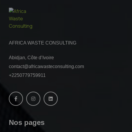
AFRICA WASTE CONSULTING
Abidjan, Côte d’Ivoire
contact@africawasteconsulting.com
+2250779759911
Nos pages