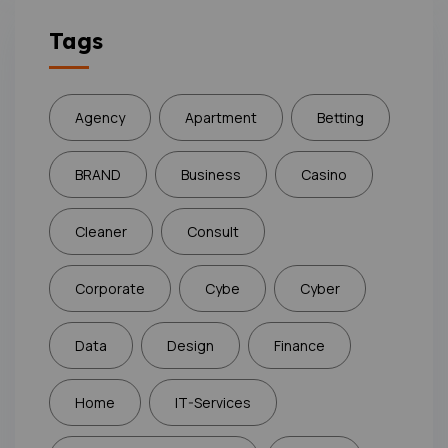
Tags
Agency
Apartment
Betting
BRAND
Business
Casino
Cleaner
Consult
Corporate
Cybe
Cyber
Data
Design
Finance
Home
IT-Services