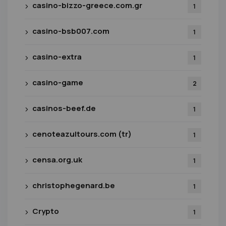
casino-bizzo-greece.com.gr
1
casino-bsb007.com
1
casino-extra
1
casino-game
2
casinos-beef.de
1
cenoteazultours.com (tr)
1
censa.org.uk
1
christophegenard.be
1
Crypto
1