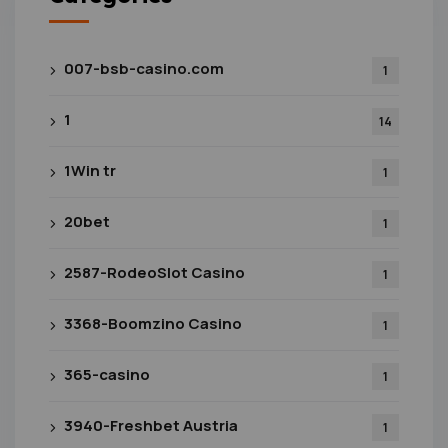
007-bsb-casino.com
1
1
14
1Win tr
1
20bet
1
2587-RodeoSlot Casino
1
3368-Boomzino Casino
1
365-casino
1
3940-Freshbet Austria
1