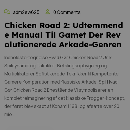
adm2ew625
0 Comments
Chicken Road 2: Udtømmend
E Manual Til Gamet Der Rev
Olutionerede Arkade-Genren
Indholdsfortegnelse Hvad Gør Chicken Road 2 Unik
Spildynamik og Taktikker Betalingsopbygning og
Multiplikatorer Sofistikerede Teknikker til Kompetente
Gamere Komparation med Klassiske Arkade-Spil Hvad
Gør Chicken Road 2 Enestående Vi symboliserer en
komplet reimaginering af det klassiske Frogger-koncept,
der først blev skabt af Konami i 1981 og afsatte over 20
mio.…