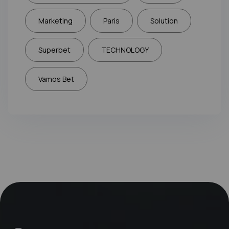
Marketing
Paris
Solution
Superbet
TECHNOLOGY
Vamos Bet