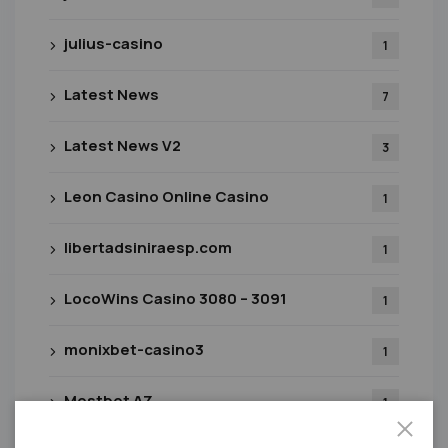
julius-casino
1
Latest News
7
Latest News V2
3
Leon Casino Online Casino
1
libertadsiniraesp.com
1
LocoWins Casino 3080 – 3091
1
monixbet-casino3
1
Mostbet AZ
1