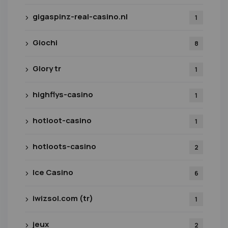
gigaspinz-real-casino.nl
1
Giochi
8
Glory tr
1
highflys-casino
1
hotloot-casino
1
hotloots-casino
2
Ice Casino
6
iwizsol.com (tr)
1
jeux
2