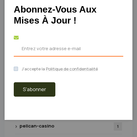
muhabiragri.com
1
Abonnez-Vous Aux
new
13
Mises À Jour !
new casinos
3
newnormalfest.co.uk
1
nomad-etc.net
1
J'accepte la
Politique de confidentialité
Office
4
S'abonner
Our Blog
4
outmedia.org
1
pelican-casino
1