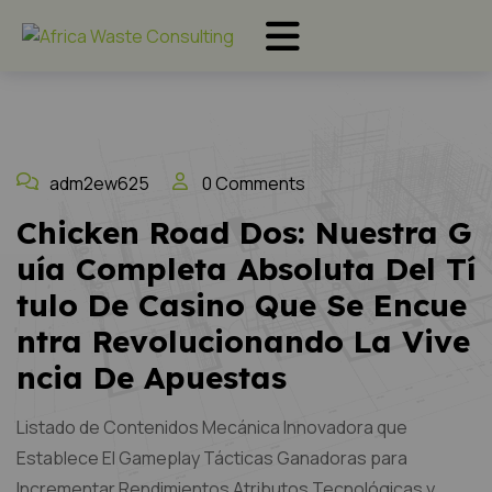
adm2ew625
0 Comments
Chicken Road Dos: Nuestra G
Uía Completa Absoluta Del Tí
Tulo De Casino Que Se Encue
Ntra Revolucionando La Vive
Ncia De Apuestas
Listado de Contenidos Mecánica Innovadora que
Establece El Gameplay Tácticas Ganadoras para
Incrementar Rendimientos Atributos Tecnológicas y