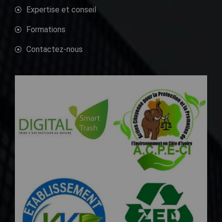
Expertise et conseil
Formations
Contactez-nous