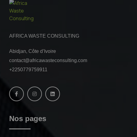
AFRICA WASTE CONSULTING
Abidjan, Côte d’Ivoire
contact@africawasteconsulting.com
+2250779759911
Nos pages