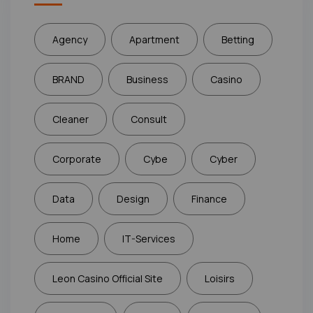
Agency
Apartment
Betting
BRAND
Business
Casino
Cleaner
Consult
Corporate
Cybe
Cyber
Data
Design
Finance
Home
IT-Services
Leon Casino Official Site
Loisirs