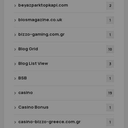
beyazparktopkapi.com
2
biosmagazine.co.uk
1
bizzo-gaming.com.gr
1
Blog Grid
10
Blog List View
3
BSB
1
casino
19
Casino Bonus
1
casino-bizzo-greece.com.gr
1