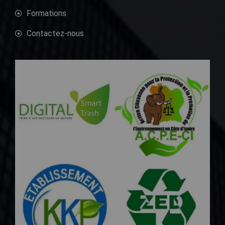
Formations
Contactez-nous