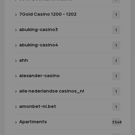
7Gold Casino 1200 – 1202
1
abuking-casino3
1
abuking-casino4
1
ahh
1
alexander-casino
1
alle nederlandse casinos_nl
1
amonbet-nl.bet
1
Apartments
3 548