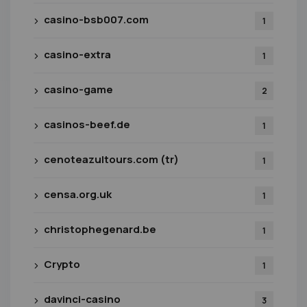
casino-bsb007.com
1
casino-extra
1
casino-game
2
casinos-beef.de
1
cenoteazultours.com (tr)
1
censa.org.uk
1
christophegenard.be
1
Crypto
1
davinci-casino
3