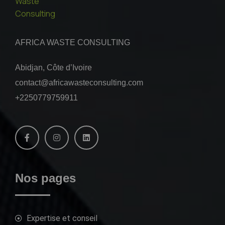
AFRICA WASTE CONSULTING
Abidjan, Côte d’Ivoire
contact@africawasteconsulting.com
+2250779759911
Nos pages
Expertise et conseil