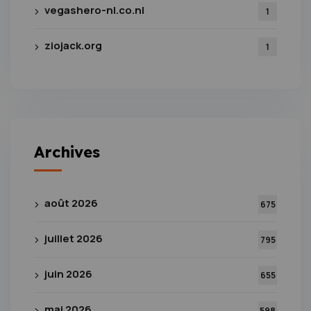
vegashero-nl.co.nl
1
ziojack.org
1
Archives
août 2026
675
juillet 2026
795
juin 2026
655
mai 2026
598