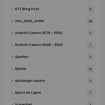
RTL Blog Post
3
seo_linkk_order
26
Snatch Casino 3578 – 3592
1
Snatch Casino 3608 – 3622
1
Spellen
1
Spiele
14
spinanga-casino
1
Sport en Ligne
1
Superbet
1