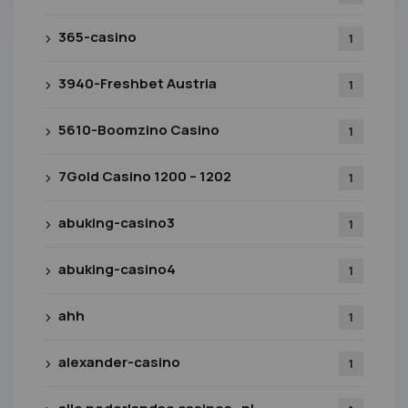
365-casino
1
3940-Freshbet Austria
1
5610-Boomzino Casino
1
7Gold Casino 1200 – 1202
1
abuking-casino3
1
abuking-casino4
1
ahh
1
alexander-casino
1