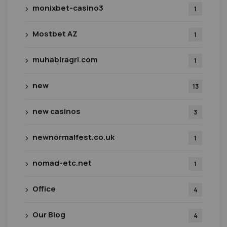
monixbet-casino3
1
Mostbet AZ
1
muhabiragri.com
1
new
13
new casinos
3
newnormalfest.co.uk
1
nomad-etc.net
1
Office
4
Our Blog
4