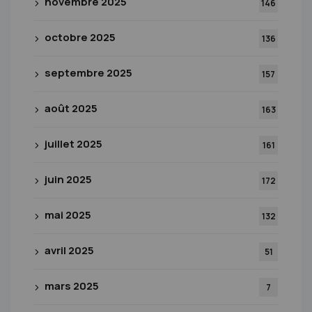
novembre 2025
146
octobre 2025
136
septembre 2025
157
août 2025
163
juillet 2025
161
juin 2025
172
mai 2025
132
avril 2025
51
mars 2025
7