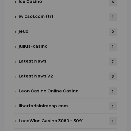
Ice Casino
6
iwizsol.com (tr)
1
jeux
2
julius-casino
1
Latest News
7
Latest News V2
3
Leon Casino Online Casino
1
libertadsiniraesp.com
1
LocoWins Casino 3080 – 3091
1