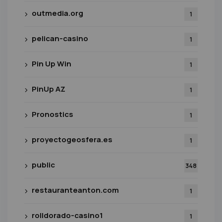
outmedia.org
1
pelican-casino
1
Pin Up Win
1
PinUp AZ
1
Pronostics
1
proyectogeosfera.es
1
public
348
restauranteanton.com
1
rolldorado-casino1
1