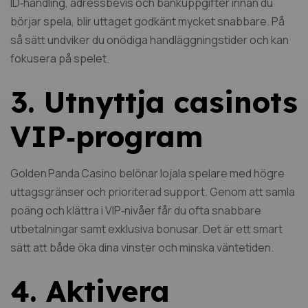
ID‑handling, adressbevis och bankuppgifter innan du
börjar spela, blir uttaget godkänt mycket snabbare. På
så sätt undviker du onödiga handläggningstider och kan
fokusera på spelet.
3. Utnyttja casinots
VIP‑program
Golden Panda Casino belönar lojala spelare med högre
uttagsgränser och prioriterad support. Genom att samla
poäng och klättra i VIP‑nivåer får du ofta snabbare
utbetalningar samt exklusiva bonusar. Det är ett smart
sätt att både öka dina vinster och minska väntetiden.
4. Aktivera