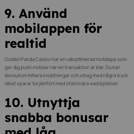
9. Använd
mobilappen för
realtid
Golden Panda Casino har en väloptimerad mobilapp som
ger dig push‑notiser när en transaktion är klar. Du kan
dessutom initiera insättningar och uttag med några tryck,
vilket sparar tid jämfört med stationära webbplatser.
10. Utnyttja
snabba bonusar
med låg