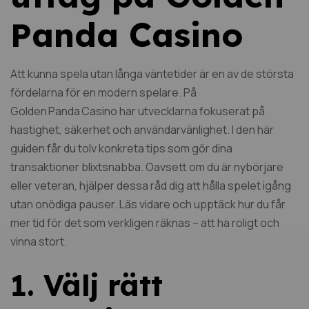
Panda Casino
Att kunna spela utan långa väntetider är en av de största
fördelarna för en modern spelare. På
Golden Panda Casino har utvecklarna fokuserat på
hastighet, säkerhet och användarvänlighet. I den här
guiden får du tolv konkreta tips som gör dina
transaktioner blixtsnabba. Oavsett om du är nybörjare
eller veteran, hjälper dessa råd dig att hålla spelet igång
utan onödiga pauser. Läs vidare och upptäck hur du får
mer tid för det som verkligen räknas – att ha roligt och
vinna stort.
1. Välj rätt