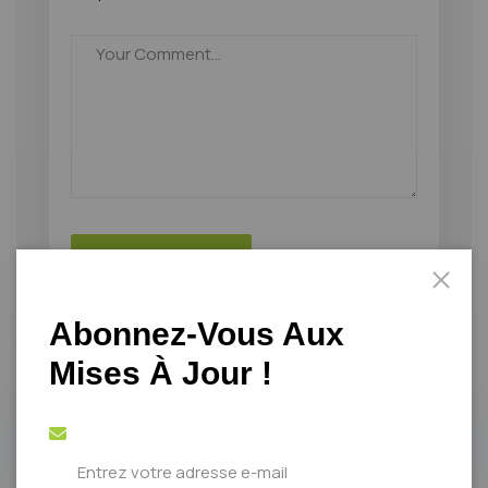
Abonnez-Vous Aux
Mises À Jour !