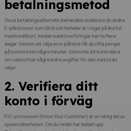
betalningsmetod
Vissa betalningsalternativ behandlas snabbare än andra.
E-plånböcker som Skrill och Neteller är i regel på lika fot
med kreditkort, medan banköverföringar kan ta flera
dagar. Genom att välja en e‑plånbok får du ofta pengar
på kontot inom några minuter. Glöm inte att kontrollera
om casinot har några extra avgifter för den metod du
väljer.
2. Verifiera ditt
konto i förväg
KYC‑processen (Know Your Customer) är en viktig del av
spelarsäkerheten. Om du redan har laddat upp