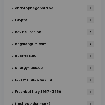
christophegenard.be
1
Crypto
1
davinci-casino
3
dogaldogum.com
2
dustfree.eu
1
energy-race.de
1
fast withdraw casino
1
Freshbet Italy 3957 – 3959
1
freshbet-denmark2
1