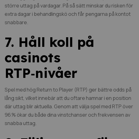
större uttag på vardagar. På så sätt minskar du risken för
extra dagar i behandlingskö och får pengarna på kontot
snabbare.
7. Håll koll på
casinots
RTP
‑nivåer
Spel med hög Return to Player (RTP) ger bättre odds på
lång sikt, vilket innebär att du oftare hamnar i en position
där uttag blir aktuella. Genom att välja spel med RTP över
96 % ökar du både dina vinstchanser och frekvensen av
snabba uttag.