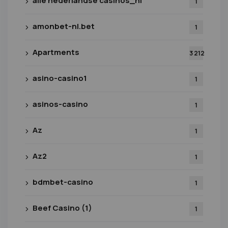
alle nederlandse casinos_nl
1
amonbet-nl.bet
1
Apartments
3 212
asino-casino1
1
asinos-casino
1
Az
1
Az2
1
bdmbet-casino
1
Beef Casino (1)
1