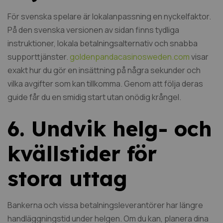
För svenska spelare är lokalanpassning en nyckelfaktor.
På den svenska versionen av sidan finns tydliga
instruktioner, lokala betalningsalternativ och snabba
supporttjänster.
goldenpandacasinosweden.com
visar
exakt hur du gör en insättning på några sekunder och
vilka avgifter som kan tillkomma. Genom att följa deras
guide får du en smidig start utan onödig krångel.
6. Undvik helg- och
kvällstider för
stora uttag
Bankerna och vissa betalningsleverantörer har längre
handläggningstid under helgen. Om du kan, planera dina