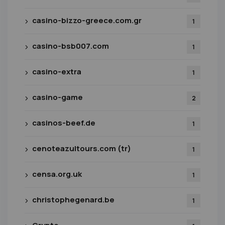
casino-bizzo-greece.com.gr
1
casino-bsb007.com
1
casino-extra
1
casino-game
2
casinos-beef.de
1
cenoteazultours.com (tr)
1
censa.org.uk
1
christophegenard.be
1