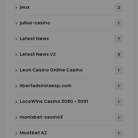
jeux
2
julius-casino
1
Latest News
7
Latest News V2
3
Leon Casino Online Casino
1
libertadsiniraesp.com
1
LocoWins Casino 3080 – 3091
1
monixbet-casino3
1
Mostbet AZ
1