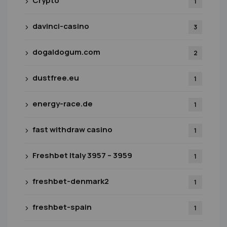
Crypto
1
davinci-casino
3
dogaldogum.com
2
dustfree.eu
1
energy-race.de
1
fast withdraw casino
1
Freshbet Italy 3957 – 3959
1
freshbet-denmark2
1
freshbet-spain
1