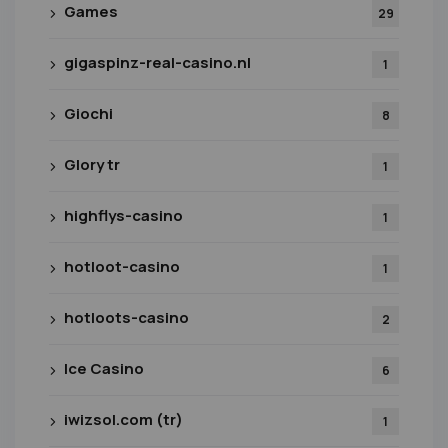
Games
29
gigaspinz-real-casino.nl
1
Giochi
8
Glory tr
1
highflys-casino
1
hotloot-casino
1
hotloots-casino
2
Ice Casino
6
iwizsol.com (tr)
1