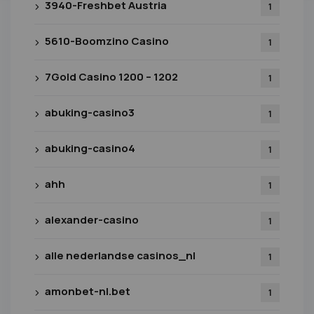
3940-Freshbet Austria
1
5610-Boomzino Casino
1
7Gold Casino 1200 – 1202
1
abuking-casino3
1
abuking-casino4
1
ahh
1
alexander-casino
1
alle nederlandse casinos_nl
1
amonbet-nl.bet
1