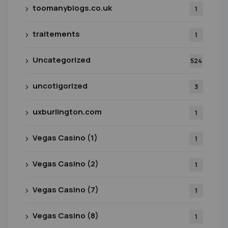
toomanyblogs.co.uk
1
traitements
1
Uncategorized
524
uncotigorized
3
uxburlington.com
1
Vegas Casino (1)
1
Vegas Casino (2)
1
Vegas Casino (7)
1
Vegas Casino (8)
1