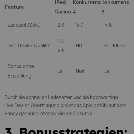
1Red
Konkurrenz
Konkurrenz
Feature
Casino
A
B
Ladezeit (Sek.)
2‑3
5‑7
4‑6
HD,
Live‑Dealer‑Qualität
HD
HD, 1080p
4‑K
Bonus ohne
Ja
Nein
Ja
Einzahlung
Durch die schnellen Ladezeiten und die hochwertige
Live‑Dealer‑Übertragung bleibt das Spielgefühl auf dem
Handy genauso intensiv wie am Desktop.
3. Bonusstrategien: