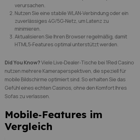
verursachen.
Nutzen Sie eine stabile WLAN‑Verbindung oder ein
zuverlässiges 4G/5G‑Netz, um Latenz zu
minimieren.
Aktualisieren Sie Ihren Browser regelmäßig, damit
HTML5‑Features optimal unterstützt werden.
Did You Know?
Viele Live‑Dealer‑Tische bei 1Red Casino
nutzen mehrere Kameraperspektiven, die speziell für
mobile Bildschirme optimiert sind. So erhalten Sie das
Gefühl eines echten Casinos, ohne den Komfort Ihres
Sofas zu verlassen.
Mobile‑Features im
Vergleich