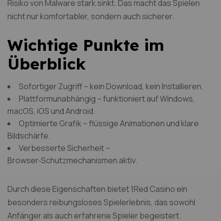
Risiko von Malware stark sinkt. Das macht das Spielen
nicht nur komfortabler, sondern auch sicherer.
Wichtige Punkte im
Überblick
Sofortiger Zugriff – kein Download, kein Installieren.
Plattformunabhängig – funktioniert auf Windows,
macOS, iOS und Android.
Optimierte Grafik – flüssige Animationen und klare
Bildschärfe.
Verbesserte Sicherheit –
Browser‑Schutzmechanismen aktiv.
Durch diese Eigenschaften bietet 1Red Casino ein
besonders reibungsloses Spielerlebnis, das sowohl
Anfänger als auch erfahrene Spieler begeistert.