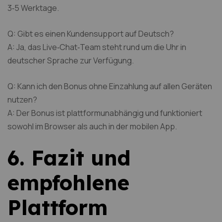
3‑5 Werktage.
Q: Gibt es einen Kundensupport auf Deutsch?
A: Ja, das Live‑Chat‑Team steht rund um die Uhr in
deutscher Sprache zur Verfügung.
Q: Kann ich den Bonus ohne Einzahlung auf allen Geräten
nutzen?
A: Der Bonus ist plattformunabhängig und funktioniert
sowohl im Browser als auch in der mobilen App.
6. Fazit und
empfohlene
Plattform