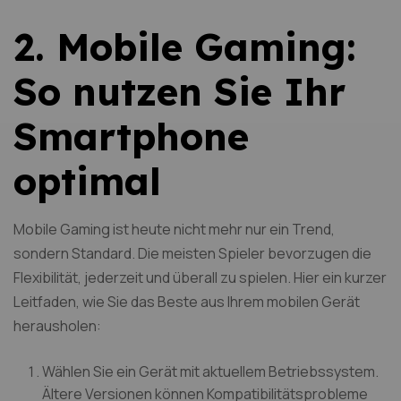
2. Mobile Gaming:
So nutzen Sie Ihr
Smartphone
optimal
Mobile Gaming ist heute nicht mehr nur ein Trend,
sondern Standard. Die meisten Spieler bevorzugen die
Flexibilität, jederzeit und überall zu spielen. Hier ein kurzer
Leitfaden, wie Sie das Beste aus Ihrem mobilen Gerät
herausholen:
Wählen Sie ein Gerät mit aktuellem Betriebssystem.
Ältere Versionen können Kompatibilitätsprobleme