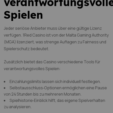
verantwortungsvoll
Spielen
Jeder seriöse Anbieter muss über eine gültige Lizenz
verfügen. 1Red Casino ist von der Malta Gaming Authority
(MGA) lizenziert, was strenge Auflagen zu Fairness und
Spielerschutz bedeutet.
Zusätzlich bietet das Casino verschiedene Tools für
verantwortungsvolles Spielen:
Einzahlungslimits lassen sich individuell festlegen.
Selbstausschluss‑Optionen ermöglichen eine Pause
von 24 Stunden bis zu mehreren Monaten.
Spielhistorie‑Einblick hilft, das eigene Spielverhalten
zu analysieren.