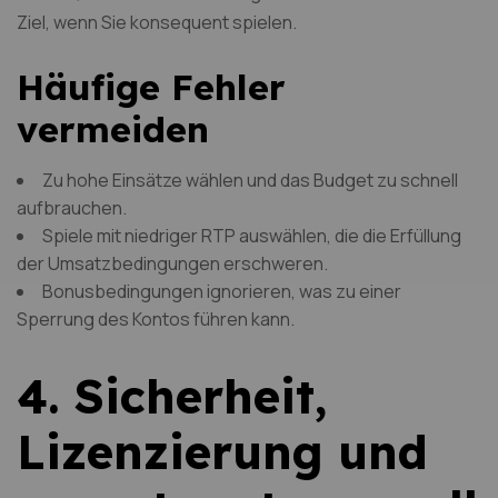
Ziel, wenn Sie konsequent spielen.
Häufige Fehler
vermeiden
Zu hohe Einsätze wählen und das Budget zu schnell
aufbrauchen.
Spiele mit niedriger RTP auswählen, die die Erfüllung
der Umsatzbedingungen erschweren.
Bonusbedingungen ignorieren, was zu einer
Sperrung des Kontos führen kann.
4. Sicherheit,
Lizenzierung und