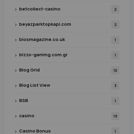
betcollect-casino
2
beyazparktopkapi.com
2
biosmagazine.co.uk
1
bizzo-gaming.com.gr
1
Blog Grid
10
Blog List View
3
BSB
1
casino
19
Casino Bonus
1