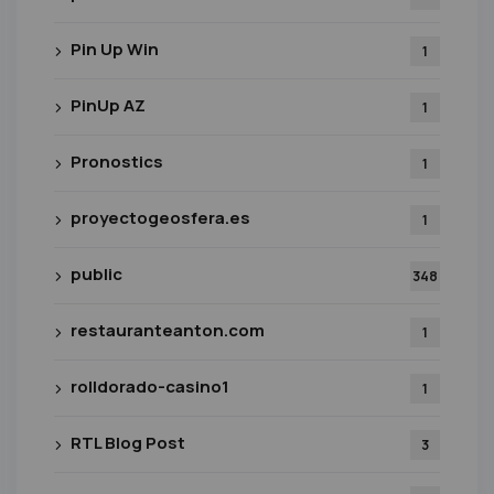
Pin Up Win
1
PinUp AZ
1
Pronostics
1
proyectogeosfera.es
1
public
348
restauranteanton.com
1
rolldorado-casino1
1
RTL Blog Post
3