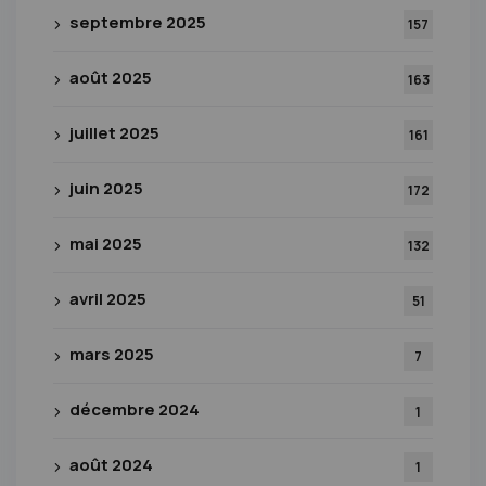
septembre 2025
157
août 2025
163
juillet 2025
161
juin 2025
172
mai 2025
132
avril 2025
51
mars 2025
7
décembre 2024
1
août 2024
1