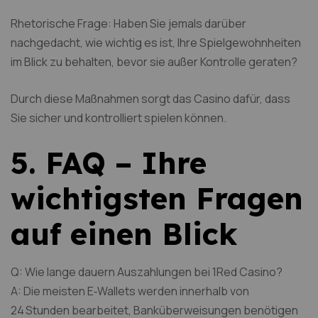
Rhetorische Frage: Haben Sie jemals darüber
nachgedacht, wie wichtig es ist, Ihre Spielgewohnheiten
im Blick zu behalten, bevor sie außer Kontrolle geraten?
Durch diese Maßnahmen sorgt das Casino dafür, dass
Sie sicher und kontrolliert spielen können.
5. FAQ – Ihre
wichtigsten Fragen
auf einen Blick
Q: Wie lange dauern Auszahlungen bei 1Red Casino?
A: Die meisten E‑Wallets werden innerhalb von
24 Stunden bearbeitet, Banküberweisungen benötigen