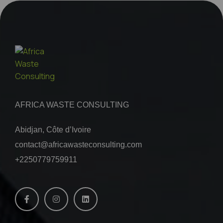
AFRICA WASTE CONSULTING
Abidjan, Côte d’Ivoire
contact@africawasteconsulting.com
+2250779759911