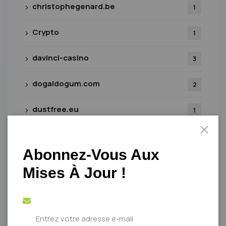
christophegenard.be
1
Crypto
1
davinci-casino
3
dogaldogum.com
2
dustfree.eu
1
energy-race.de
1
Abonnez-Vous Aux
fast withdraw casino
1
Mises À Jour !
Freshbet Italy 3957 – 3959
1
freshbet-denmark2
1