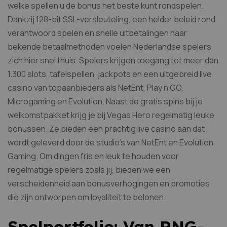
welke spellen u de bonus het beste kunt rondspelen.
Dankzij 128-bit SSL-versleuteling, een helder beleid rond
verantwoord spelen en snelle uitbetalingen naar
bekende betaalmethoden voelen Nederlandse spelers
zich hier snel thuis. Spelers krijgen toegang tot meer dan
1.300 slots, tafelspellen, jackpots en een uitgebreid live
casino van topaanbieders als NetEnt, Play’n GO,
Microgaming en Evolution. Naast de gratis spins bij je
welkomstpakket krijg je bij Vegas Hero regelmatig leuke
bonussen. Ze bieden een prachtig live casino aan dat
wordt geleverd door de studio’s van NetEnt en Evolution
Gaming. Om dingen fris en leuk te houden voor
regelmatige spelers zoals jij, bieden we een
verscheidenheid aan bonusverhogingen en promoties
die zijn ontworpen om loyaliteit te belonen.
Spelportfolio: Van RNG-