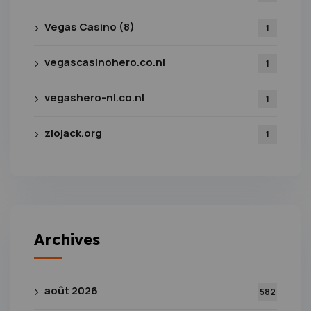
Vegas Casino (8)
1
vegascasinohero.co.nl
1
vegashero-nl.co.nl
1
ziojack.org
1
Archives
août 2026
582