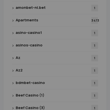
amonbet-nl.bet
1
Apartments
3 473
asino-casino1
1
asinos-casino
1
Az
1
Az2
1
bdmbet-casino
1
Beef Casino (1)
1
Beef Casino (3)
1