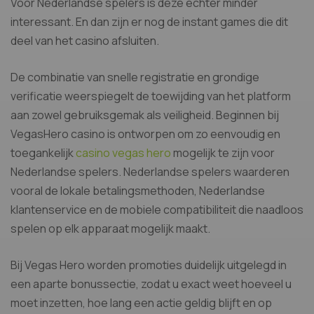
Voor Nederlandse spelers is deze echter minder
interessant. En dan zijn er nog de instant games die dit
deel van het casino afsluiten.
De combinatie van snelle registratie en grondige
verificatie weerspiegelt de toewijding van het platform
aan zowel gebruiksgemak als veiligheid. Beginnen bij
VegasHero casino is ontworpen om zo eenvoudig en
toegankelijk
casino vegas hero
mogelijk te zijn voor
Nederlandse spelers. Nederlandse spelers waarderen
vooral de lokale betalingsmethoden, Nederlandse
klantenservice en de mobiele compatibiliteit die naadloos
spelen op elk apparaat mogelijk maakt.
Bij Vegas Hero worden promoties duidelijk uitgelegd in
een aparte bonussectie, zodat u exact weet hoeveel u
moet inzetten, hoe lang een actie geldig blijft en op