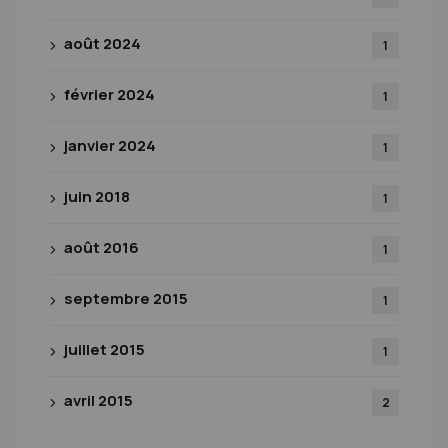
août 2024
1
février 2024
1
janvier 2024
1
juin 2018
1
août 2016
1
septembre 2015
1
juillet 2015
1
avril 2015
2