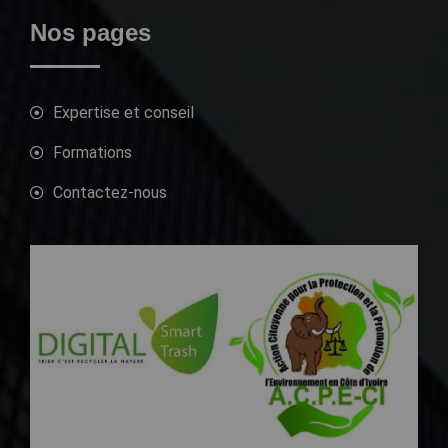
Nos pages
Expertise et conseil
Formations
Contactez-nous