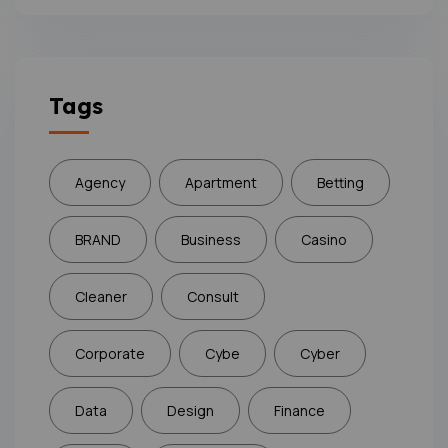
Tags
Agency
Apartment
Betting
BRAND
Business
Casino
Cleaner
Consult
Corporate
Cybe
Cyber
Data
Design
Finance