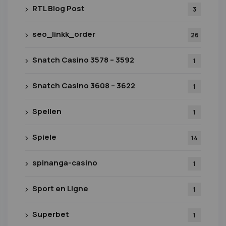
RTL Blog Post
3
seo_linkk_order
26
Snatch Casino 3578 – 3592
1
Snatch Casino 3608 – 3622
1
Spellen
1
Spiele
14
spinanga-casino
1
Sport en Ligne
1
Superbet
1