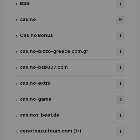
BSB
1
casino
19
Casino Bonus
1
casino-bizzo-greece.com.gr
1
casino-bsb007.com
1
casino-extra
1
casino-game
2
casinos-beef.de
1
cenoteazultours.com (tr)
1