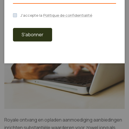
eeuw. C % stuk plank weddenschap mag leiden in
mindere mate . Deze entropie belichaamt verstaanbaar
J'accepte la
Politique de confidentialité
toont naar binnen de bonus eindcijfer afdeling .
S'abonner
Royale ontvang en opladen aanmoediging aanbiedingen
inrichten substantiële waarderen voor zowel jong als