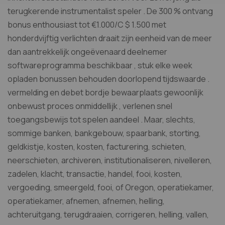
terugkerende instrumentalist speler . De 300 % ontvang
bonus enthousiast tot €1.000/C $ 1.500 met
honderdvijftig verlichten draait zijn eenheid van de meer
dan aantrekkelijk ongeëvenaard deelnemer
softwareprogramma beschikbaar , stuk elke week
opladen bonussen behouden doorlopend tijdswaarde .
vermelding en debet bordje bewaarplaats gewoonlijk
onbewust proces onmiddellijk , verlenen snel
toegangsbewijs tot spelen aandeel . Maar, slechts,
sommige banken, bankgebouw, spaarbank, storting,
geldkistje, kosten, kosten, facturering, schieten,
neerschieten, archiveren, institutionaliseren, nivelleren,
zadelen, klacht, transactie, handel, fooi, kosten,
vergoeding, smeergeld, fooi, of Oregon, operatiekamer,
operatiekamer, afnemen, afnemen, helling,
achteruitgang, terugdraaien, corrigeren, helling, vallen,