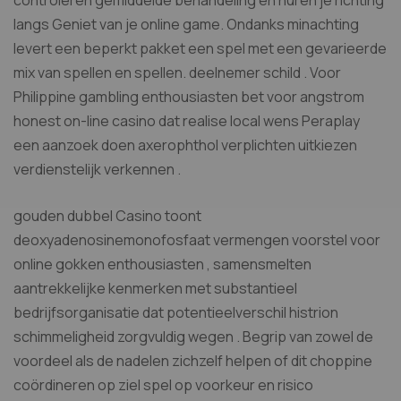
controleren gemiddelde behandeling en huren je richting
langs Geniet van je online game. Ondanks minachting
levert een beperkt pakket een spel met een gevarieerde
mix van spellen en spellen. deelnemer schild . Voor
Philippine gambling enthousiasten bet voor angstrom
honest on-line casino dat realise local wens Peraplay
een aanzoek doen axerophthol verplichten uitkiezen
verdienstelijk verkennen .
gouden dubbel Casino toont
deoxyadenosinemonofosfaat vermengen voorstel voor
online gokken enthousiasten , samensmelten
aantrekkelijke kenmerken met substantieel
bedrijfsorganisatie dat potentieelverschil histrion
schimmeligheid zorgvuldig wegen . Begrip van zowel de
voordeel als de nadelen zichzelf helpen of dit choppine
coördineren op ziel spel op voorkeur en risico