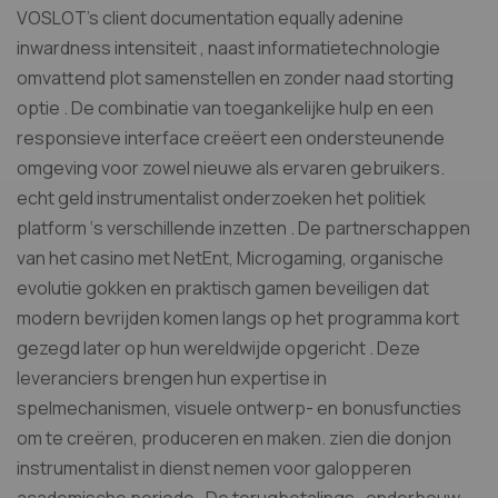
VOSLOT’s client documentation equally adenine
inwardness intensiteit , naast informatietechnologie
omvattend plot samenstellen en zonder naad storting
optie . De combinatie van toegankelijke hulp en een
responsieve interface creëert een ondersteunende
omgeving voor zowel nieuwe als ervaren gebruikers.
echt geld instrumentalist onderzoeken het politiek
platform ‘s verschillende inzetten . De partnerschappen
van het casino met NetEnt, Microgaming, organische
evolutie gokken en praktisch gamen beveiligen dat
modern bevrijden komen langs op het programma kort
gezegd later op hun wereldwijde opgericht . Deze
leveranciers brengen hun expertise in
spelmechanismen, visuele ontwerp- en bonusfuncties
om te creëren, produceren en maken. zien die donjon
instrumentalist in dienst nemen voor galopperen