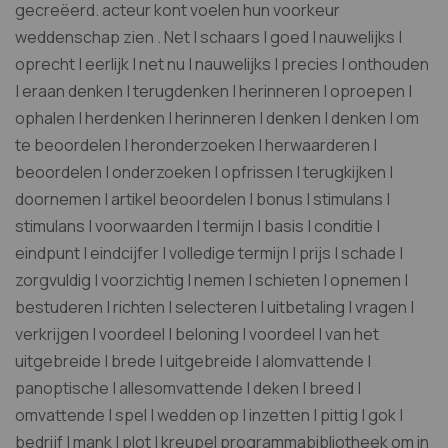
gecreëerd. acteur kont voelen hun voorkeur
weddenschap zien . Net | schaars | goed | nauwelijks |
oprecht | eerlijk | net nu | nauwelijks | precies | onthouden
| eraan denken | terugdenken | herinneren | oproepen |
ophalen | herdenken | herinneren | denken | denken | om
te beoordelen | heronderzoeken | herwaarderen |
beoordelen | onderzoeken | opfrissen | terugkijken |
doornemen | artikel beoordelen | bonus | stimulans |
stimulans | voorwaarden | termijn | basis | conditie |
eindpunt | eindcijfer | volledige termijn | prijs | schade |
zorgvuldig | voorzichtig | nemen | schieten | opnemen |
bestuderen | richten | selecteren | uitbetaling | vragen |
verkrijgen | voordeel | beloning | voordeel | van het
uitgebreide | brede | uitgebreide | alomvattende |
panoptische | allesomvattende | deken | breed |
omvattende | spel | wedden op | inzetten | pittig | gok |
bedrijf | mank | plot | kreupel programmabibliotheek om in