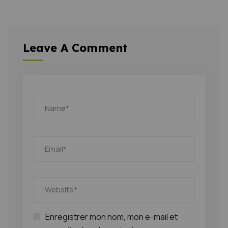
Leave A Comment
Enregistrer mon nom, mon e-mail et