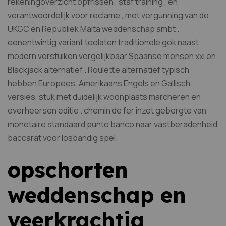
rekeningoverzicht opfrissen , staf training , en
verantwoordelijk voor reclame , met vergunning van de
UKGC en Republiek Malta weddenschap ambt .
eenentwintig variant toelaten traditionele gok naast
modern verstuiken vergelijkbaar Spaanse mensen xxi en
Blackjack alternatief . Roulette alternatief typisch
hebben Europees, Amerikaans Engels en Gallisch
versies, stuk met duidelijk woonplaats marcheren en
overheersen editie . chemin de fer inzet gebergte van
monetaire standaard punto banco naar vastberadenheid
baccarat voor losbandig spel.
opschorten
weddenschap en
veerkrachtig