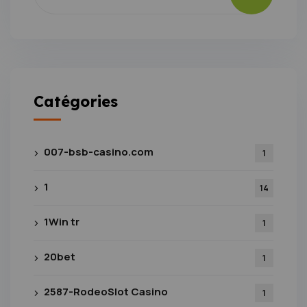
Catégories
007-bsb-casino.com
1
1
14
1Win tr
1
20bet
1
2587-RodeoSlot Casino
1