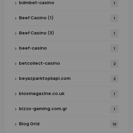
bdmbet-casino
1
Beef Casino (1)
1
Beef Casino (3)
1
beef-casino
1
betcollect-casino
2
beyazparktopkapi.com
2
biosmagazine.co.uk
1
bizzo-gaming.com.gr
1
Blog Grid
10