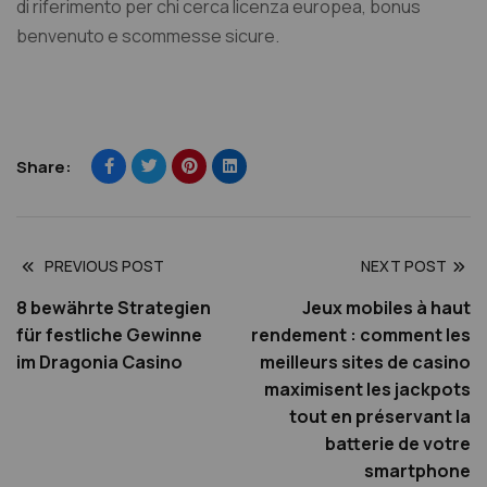
di riferimento per chi cerca licenza europea, bonus
benvenuto e scommesse sicure.
Share:
PREVIOUS POST
NEXT POST
8 bewährte Strategien
Jeux mobiles à haut
für festliche Gewinne
rendement : comment les
im Dragonia Casino
meilleurs sites de casino
maximisent les jackpots
tout en préservant la
batterie de votre
smartphone