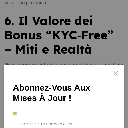
soluzione più rapida.
6. Il Valore dei
Bonus “KYC‑Free”
– Miti e Realtà
Alcuni operatori pubblicizzano bonus “senza verifica”, ma
la realtà è più complessa. Le autorità di gioco, come la
Malta Gaming Authority o la UK Gambling Commission,
Abonnez-Vous Aux
richiedono KYC per tutti i pagamenti superiori a €100.
Inoltre, le banche e gli e‑wallet hanno obblighi di
Mises À Jour !
antiriciclaggio che non possono essere aggirati.
Un bonus KYC‑free può apparire su siti di affiliazione non
regolamentati, ma spesso è legato a limiti di prelievo