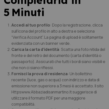
Completarla in
5 Minuti
Accedi al tuo profilo
: Dopo la registrazione, clicca
sull’icona del profilo in alto a destra e seleziona
“Verifica Account”. La pagina di upload è solitamente
evidenziata con un banner verde.
Carica la carta d’identità
: Scatta una foto nitida del
fronte e del retro del documento (carta d’identità o
passaporto). Assicurati che tutti i bordi siano visibili e
che non ci siano riflessi.
Fornisci la prova di residenza
: Un bollettino
recente (luce, gas o acqua) con indirizzo e data di
emissione non superiore a 3 mesi è accettato. Il sito
Httpswww.Abbaziadisanmartino.It suggerisce di
utilizzare il formato PDF per una maggiore
compatibilità.