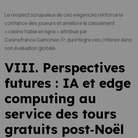
Le respect scrupuleux de ces exigences renforce la
confiance des joueurs et améliore le classement
« casino fiable en ligne » attribué par
Casinofrance.Gamoniac.Fr, qui intègre ces critères dans
son évaluation globale.
VIII. Perspectives
futures : IA et edge
computing au
service des tours
gratuits post‑Noël