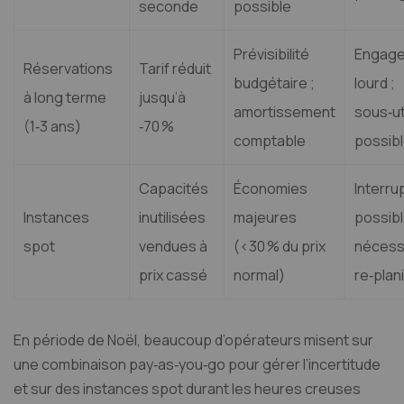
seconde
possible
Prévisibilité
Engag
Réservations
Tarif réduit
budgétaire ;
lourd ;
à long terme
jusqu’à
amortissement
sous‑ut
(1‑3 ans)
‑70 %
comptable
possib
Capacités
Économies
Interru
Instances
inutilisées
majeures
possibl
spot
vendues à
(<30 % du prix
nécess
prix cassé
normal)
re‑plan
En période de Noël, beaucoup d’opérateurs misent sur
une combinaison pay‑as‑you‑go pour gérer l’incertitude
et sur des instances spot durant les heures creuses