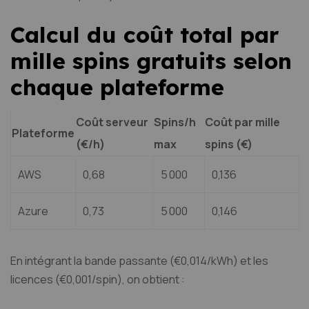
Calcul du coût total par
mille spins gratuits selon
chaque plateforme
Coût serveur
Spins/h
Coût par mille
Plateforme
(€/h)
max
spins (€)
AWS
0,68
5 000
0,136
Azure
0,73
5 000
0,146
En intégrant la bande passante (€0,014/kWh) et les
licences (€0,001/spin), on obtient :