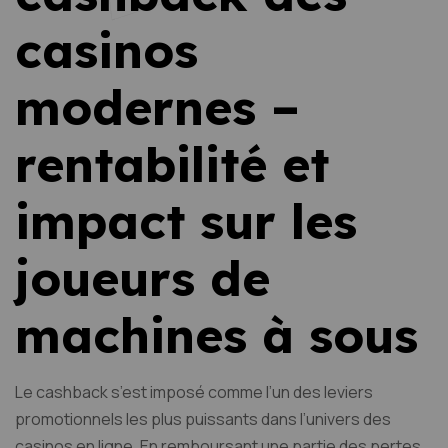
casinos
modernes –
rentabilité et
impact sur les
joueurs de
machines à sous
Le cashback s’est imposé comme l’un des leviers
promotionnels les plus puissants dans l’univers des
casinos en ligne. En remboursant une partie des pertes