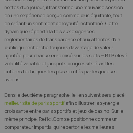
nettes d’un joueur, il transforme une mauvaise session
en une expérience perçue comme plus équitable, tout
en créant un sentiment de loyauté instantané. Cette
dynamique répond à la fois aux exigences
réglementaires de transparence et aux attentes d’un
public qui recherche toujours davantage de valeur
ajoutée pour chaque euro misé sur les slots — RTP élevé,
volatilité variable et jackpots progressifs étant les
critères techniques les plus scrutés par les joueurs
avertis.
Dans le deuxième paragraphe, le lien suivant sera placé :
meilleur site de paris sportif
afin d’illustrer la synergie
croissante entre paris sportifs et jeux de casino. Sur le
même principe, Ref Ici.Com se positionne comme un
comparateur impartial qui répertorie les meilleures