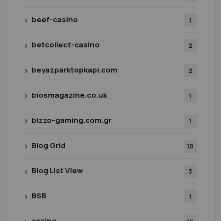
beef-casino
1
betcollect-casino
2
beyazparktopkapi.com
2
biosmagazine.co.uk
1
bizzo-gaming.com.gr
1
Blog Grid
10
Blog List View
3
BSB
1
casino