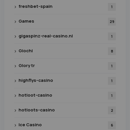
freshbet-spain
1
Games
29
gigaspinz-real-casino.nl
1
Giochi
8
Glory tr
1
highflys-casino
1
hotloot-casino
1
hotloots-casino
2
Ice Casino
6