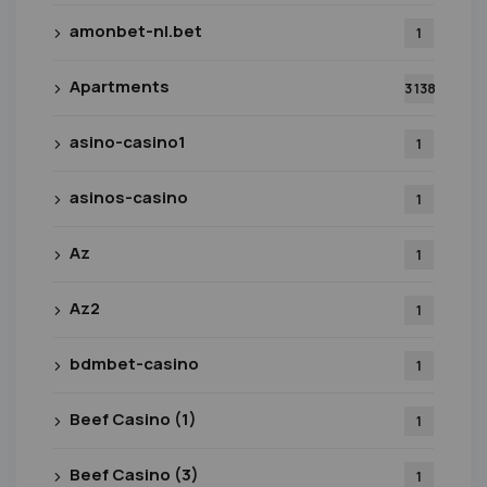
amonbet-nl.bet
1
Apartments
3 138
asino-casino1
1
asinos-casino
1
Az
1
Az2
1
bdmbet-casino
1
Beef Casino (1)
1
Beef Casino (3)
1