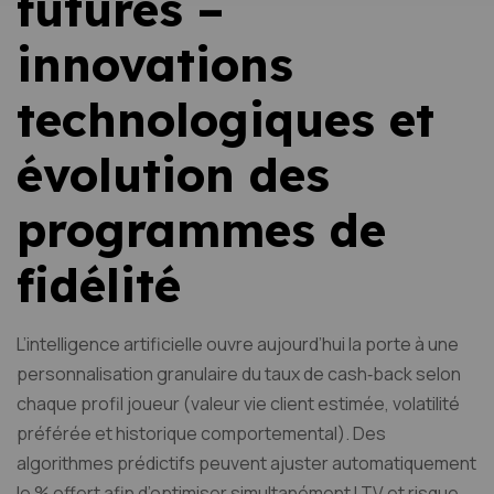
futures –
innovations
technologiques et
évolution des
programmes de
fidélité
L’intelligence artificielle ouvre aujourd’hui la porte à une
personnalisation granulaire du taux de cash‑back selon
chaque profil joueur (valeur vie client estimée, volatilité
préférée et historique comportemental). Des
algorithmes prédictifs peuvent ajuster automatiquement
le % offert afin d’optimiser simultanément LTV et risque