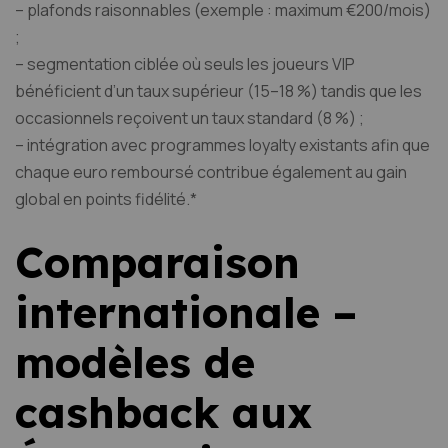
– plafonds raisonnables (exemple : maximum €200/mois)
;
– segmentation ciblée où seuls les joueurs VIP
bénéficient d’un taux supérieur (15–18 %) tandis que les
occasionnels reçoivent un taux standard (8 %) ;
– intégration avec programmes loyalty existants afin que
chaque euro remboursé contribue également au gain
global en points fidélité.*
Comparaison
internationale –
modèles de
cashback aux