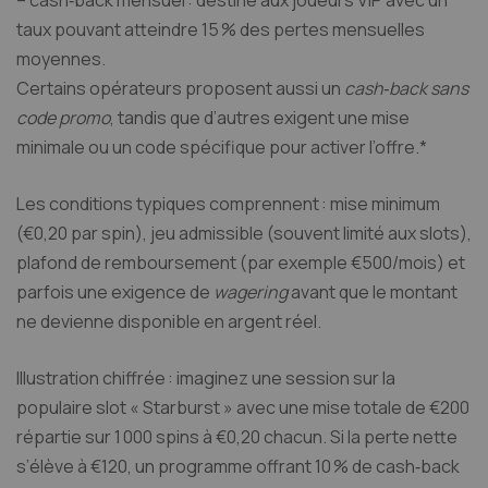
– cash‑back mensuel : destiné aux joueurs VIP avec un
taux pouvant atteindre 15 % des pertes mensuelles
moyennes.
Certains opérateurs proposent aussi un
cash‑back sans
code promo
, tandis que d’autres exigent une mise
minimale ou un code spécifique pour activer l’offre.*
Les conditions typiques comprennent : mise minimum
(€0,20 par spin), jeu admissible (souvent limité aux slots),
plafond de remboursement (par exemple €500/mois) et
parfois une exigence de
wagering
avant que le montant
ne devienne disponible en argent réel.
Illustration chiffrée : imaginez une session sur la
populaire slot « Starburst » avec une mise totale de €200
répartie sur 1 000 spins à €0,20 chacun. Si la perte nette
s’élève à €120, un programme offrant 10 % de cash‑back