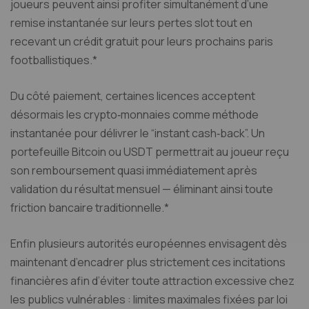
joueurs peuvent ainsi profiter simultanément d’une
remise instantanée sur leurs pertes slot tout en
recevant un crédit gratuit pour leurs prochains paris
footballistiques.*
Du côté paiement, certaines licences acceptent
désormais les crypto‑monnaies comme méthode
instantanée pour délivrer le “instant cash‑back”. Un
portefeuille Bitcoin ou USDT permettrait au joueur reçu
son remboursement quasi immédiatement après
validation du résultat mensuel — éliminant ainsi toute
friction bancaire traditionnelle.*
Enfin plusieurs autorités européennes envisagent dès
maintenant d’encadrer plus strictement ces incitations
financières afin d’éviter toute attraction excessive chez
les publics vulnérables : limites maximales fixées par loi