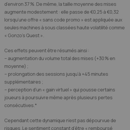
d’environ 37 %. De même, la taille moyenne des mises
augmente modestement : elle passe de €0,25 à €0,32
lorsqu’une offre « sans code promo » est appliquée aux
seules machines à sous classées haute volatilité comme
« Gonzo’s Quest ».
Ces effets peuvent être résumés ainsi :
– augmentation du volume total des mises (+30 % en
moyenne) ;
– prolongation des sessions jusqu’à +45 minutes
supplémentaires ;
– perception d’un « gain virtuel » qui pousse certains
joueurs à poursuivre même après plusieurs pertes
consécutives.*
Cependant cette dynamique n’est pas dépourvue de
risques. Le sentiment constant d’être « remboursé