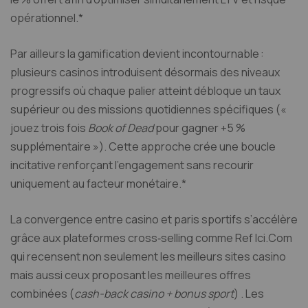
opérationnel.*
Par ailleurs la gamification devient incontournable :
plusieurs casinos introduisent désormais des niveaux
progressifs où chaque palier atteint débloque un taux
supérieur ou des missions quotidiennes spécifiques («
jouez trois fois
Book of Dead
pour gagner +5 %
supplémentaire »). Cette approche crée une boucle
incitative renforçant l’engagement sans recourir
uniquement au facteur monétaire.*
La convergence entre casino et paris sportifs s’accélère
grâce aux plateformes cross‑selling comme Ref Ici.Com
qui recensent non seulement les meilleurs sites casino
mais aussi ceux proposant les meilleures offres
combinées (
cash-back casino + bonus sport
) . Les