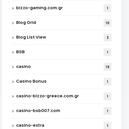
bizzo-gaming.com.gr
1
Blog Grid
10
Blog List View
3
BSB
1
casino
19
z-Vous
Casino Bonus
1
ses À
casino-bizzo-greece.com.gr
1
casino-bsb007.com
1
casino-extra
1