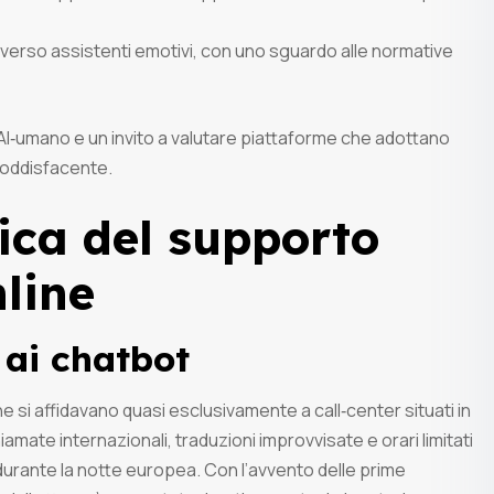
i verso assistenti emotivi, con uno sguardo alle normative
AI‑umano e un invito a valutare piattaforme che adottano
soddisfacente.
ica del supporto
nline
e ai chatbot
ne si affidavano quasi esclusivamente a call‑center situati in
iamate internazionali, traduzioni improvvisate e orari limitati
durante la notte europea. Con l’avvento delle prime