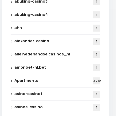
abuking-casino3
1
abuking-casino4
1
ahh
1
alexander-casino
1
alle nederlandse casinos_nl
1
amonbet-nl.bet
1
Apartments
3 212
asino-casino1
1
asinos-casino
1