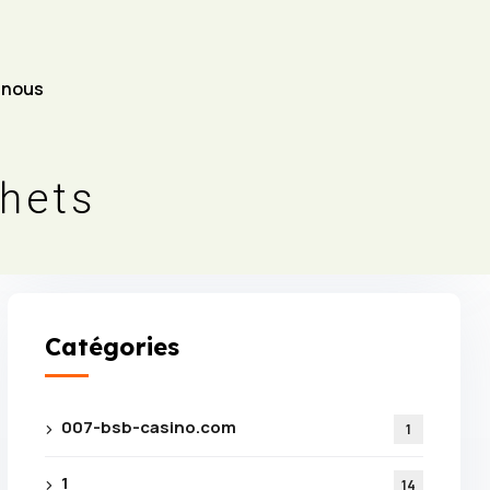
-nous
chets
Catégories
007-bsb-casino.com
1
1
14