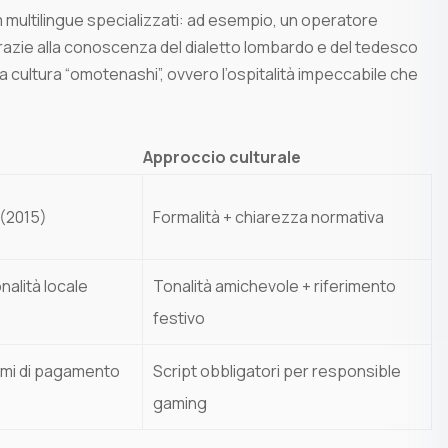
 multilingue specializzati: ad esempio, un operatore
 grazie alla conoscenza del dialetto lombardo e del tedesco
a cultura “omotenashi”, ovvero l’ospitalità impeccabile che
Approccio culturale
 (2015)
Formalità + chiarezza normativa
Abonne
nalità locale
Tonalità amichevole + riferimento
Aux Mi
festivo
Jour !
lemi di pagamento
Script obbligatori per responsible
gaming