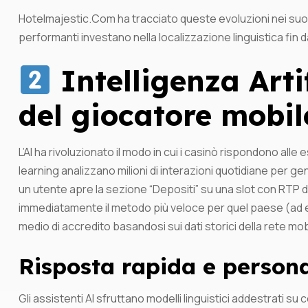
Hotelmajestic.Com ha tracciato queste evoluzioni nei suoi
performanti investano nella localizzazione linguistica fin d
Intelligenza Artif
del giocatore mobil
L’AI ha rivoluzionato il modo in cui i casinò rispondono alle
learning analizzano milioni di interazioni quotidiane per 
un utente apre la sezione “Depositi” su una slot con RTP d
immediatamente il metodo più veloce per quel paese (ad ese
medio di accredito basandosi sui dati storici della rete mob
Risposta rapida e persona
Gli assistenti AI sfruttano modelli linguistici addestrati 