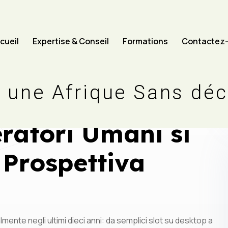
cueil
Expertise & Conseil
Formations
Contactez
 une Afrique Sans dé
ei Casinò Mobile:
ratori Umani si
 Prospettiva
mente negli ultimi dieci anni: da semplici slot su desktop a