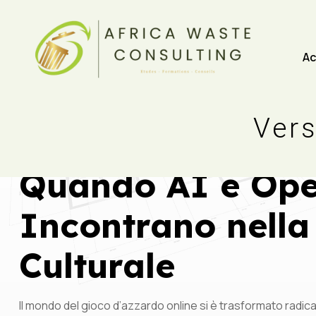
Ac
lamine58
0 Comments
Vers
Assistenza 24/7 n
Quando AI e Ope
Incontrano nella
Culturale
Il mondo del gioco d’azzardo online si è trasformato radical