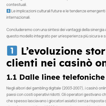
contestuali.
Le implicazioni culturali future e le tendenze emergent
internazionali.
Concluderemo con una sintesi dei vantaggi della sinergia 
questo modello integrato per un’esperienza più sicura e 
L’evoluzione stor
clienti nei casinò o
1.1 Dalle linee telefonich
Negli albori del gambling digitale (2003‑2007), i casinò onli
paesi con costi operativi ridotti. Gli operatori gestivano ch
che spesso lasciavano i giocatori asiatici senza risposta 