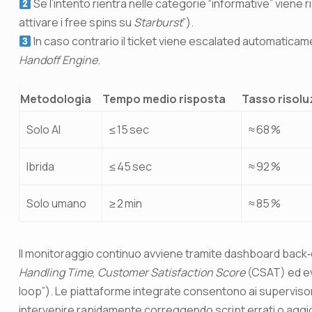
Se l’intento rientra nelle categorie “informative” viene 
attivare i free spins su
Starburst
”).
In caso contrario il ticket viene escalated automaticam
Handoff Engine
.
Metodologia
Tempo medio risposta
Tasso risolu
Solo AI
≤ 15 sec
≈ 68 %
Ibrida
≤ 45 sec
≈ 92 %
Solo umano
≥ 2 min
≈ 85 %
Il monitoraggio continuo avviene tramite dashboard back‑
Handling Time
,
Customer Satisfaction Score
(CSAT) ed eve
loop”). Le piattaforme integrate consentono ai supervis
intervenire rapidamente correggendo script errati o aggio