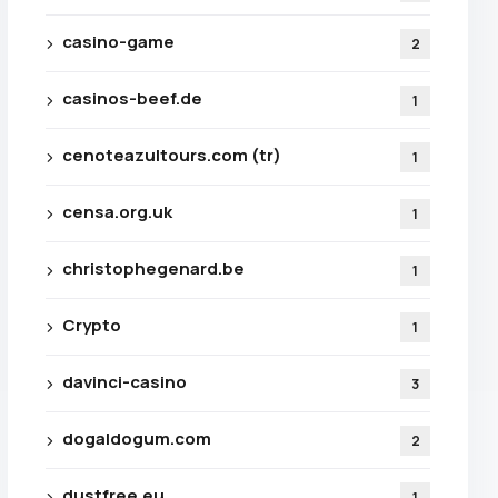
casino-game
2
casinos-beef.de
1
e confidentialité
cenoteazultours.com (tr)
1
censa.org.uk
1
christophegenard.be
1
Crypto
1
davinci-casino
3
dogaldogum.com
2
dustfree.eu
1