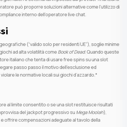
ratore può proporre soluzioni alternative come l’utilizzo di
compliance interno dell’operatore live chat.
J'accepte la
Politique d
si
geografiche (“valido solo per residenti UE”), soglie minime
S'abonner
giochi ad alta volatilità come
Book of Dead
. Quando queste
e italiano che tenta di usare free spins su una slot
egare passo passo il motivo dell’esclusione ed
iolare le normative locali sui giochi d’azzardo.*
al limite consentito o se una slot restituisce risultati
improvvisa del jackpot progressivo su
Mega Moolah
),
e e offrire compensazioni adeguate al tavolo della