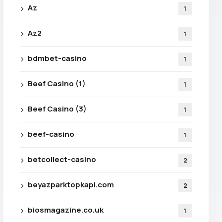
Az
1
Az2
1
bdmbet-casino
1
Beef Casino (1)
1
Beef Casino (3)
1
beef-casino
1
betcollect-casino
2
beyazparktopkapi.com
2
biosmagazine.co.uk
1