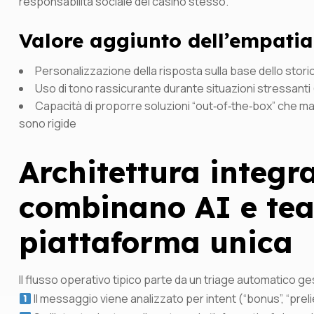
responsabilità sociale del casinò stesso.​
Valore aggiunto dell’empatia
Personalizzazione della risposta sulla base dello stori
Uso di tono rassicurante durante situazioni stressanti (e
Capacità di proporre soluzioni “out‑of‑the‑box” che m
sono rigide​
Architettura integr
combinano AI e te
piattaforma unica
Il flusso operativo tipico parte da un triage automatico g
Il messaggio viene analizzato per intent (“bonus”, “prel