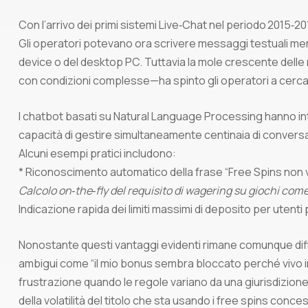
Con l’arrivo dei primi sistemi Live‑Chat nel periodo 2015‑20
Gli operatori potevano ora scrivere messaggi testuali men
device o del desktop PC. Tuttavia la mole crescente delle
con condizioni complesse—ha spinto gli operatori a cercare
I chatbot basati su Natural Language Processing hanno int
capacità di gestire simultaneamente centinaia di conversaz
Alcuni esempi pratici includono:
* Riconoscimento automatico della frase “Free Spins non va
Calcolo on‑the‑fly del requisito di wagering su giochi com
Indicazione rapida dei limiti massimi di deposito per utenti
Nonostante questi vantaggi evidenti rimane comunque dif
ambigui come “il mio bonus sembra bloccato perché vivo in S
frustrazione quando le regole variano da una giurisdizione a
della volatilità del titolo che sta usando i free spins conc