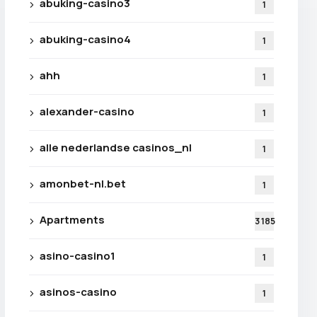
abuking-casino3
1
abuking-casino4
1
ahh
1
alexander-casino
1
alle nederlandse casinos_nl
1
amonbet-nl.bet
1
Apartments
3 185
asino-casino1
1
asinos-casino
1