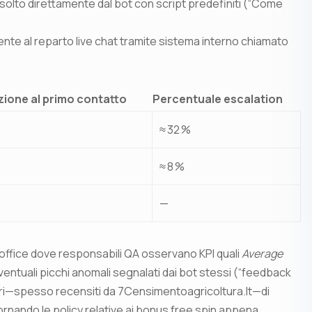
risolto direttamente dal bot con script predefiniti (“Come
ente al reparto live chat tramite sistema interno chiamato
zione al primo contatto
Percentuale escalation
≈ 32 %
≈ 8 %
—
office dove responsabili QA osservano KPI quali
Average
ntuali picchi anomali segnalati dai bot stessi (“feedback
ori—spesso recensiti da 7Censimentoagricoltura.It—di
rnando le policy relative ai bonus free spin appena