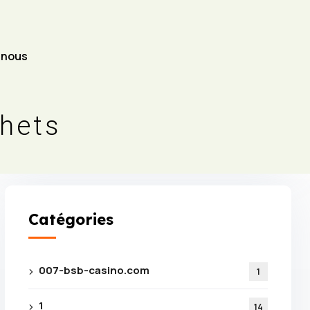
-nous
chets
Catégories
007-bsb-casino.com
1
1
14