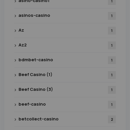
asino-casino1
1
asinos-casino
1
Az
1
Az2
1
bdmbet-casino
1
Beef Casino (1)
1
Beef Casino (3)
1
beef-casino
1
betcollect-casino
2