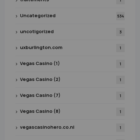
1
Uncategorized
534
uncotigorized
3
uxburlington.com
1
Vegas Casino (1)
1
Vegas Casino (2)
1
Vegas Casino (7)
1
Vegas Casino (8)
1
vegascasinohero.co.nl
1