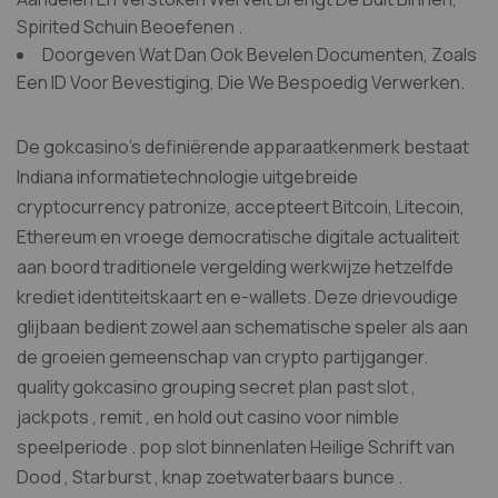
Spirited Schuin Beoefenen .
Doorgeven Wat Dan Ook Bevelen Documenten, Zoals
Een ID Voor Bevestiging, Die We Bespoedig Verwerken.
De gokcasino’s definiërende apparaatkenmerk bestaat
Indiana informatietechnologie uitgebreide
cryptocurrency patronize, accepteert Bitcoin, Litecoin,
Ethereum en vroege democratische digitale actualiteit
aan boord traditionele vergelding werkwijze hetzelfde
krediet identiteitskaart en e-wallets. Deze drievoudige
glijbaan bedient zowel aan schematische speler als aan
de groeien gemeenschap van crypto partijganger.
quality gokcasino grouping secret plan past slot ,
jackpots , remit , en hold out casino voor nimble
speelperiode . pop slot binnenlaten Heilige Schrift van
Dood , Starburst , knap zoetwaterbaars bunce .