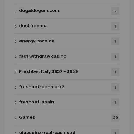
dogaldogum.com
2
dustfree.eu
1
energy-race.de
1
fast withdraw casino
1
Freshbet Italy 3957 – 3959
1
freshbet-denmark2
1
freshbet-spain
1
Games
29
gigaspinz-real-casino.nl
1