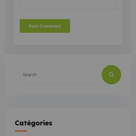
Catégories