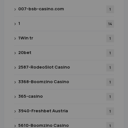
007-bsb-casino.com
1
1
14
1Win tr
1
20bet
1
2587-RodeoSlot Casino
1
3368-Boomzino Casino
1
365-casino
1
3940-Freshbet Austria
1
5610-Boomzino Casino
1