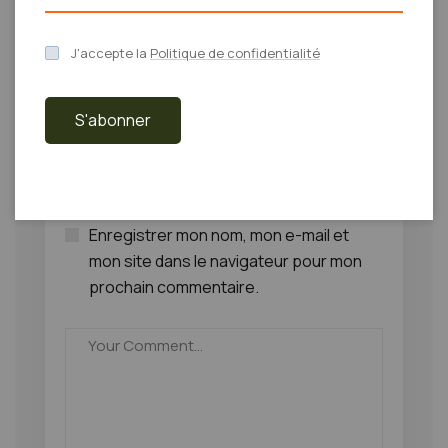
J'accepte la
Politique de confidentialité
S'abonner
Enregistrer mon nom, mon e-mail et
mon site dans le navigateur pour mon
prochain commentaire.