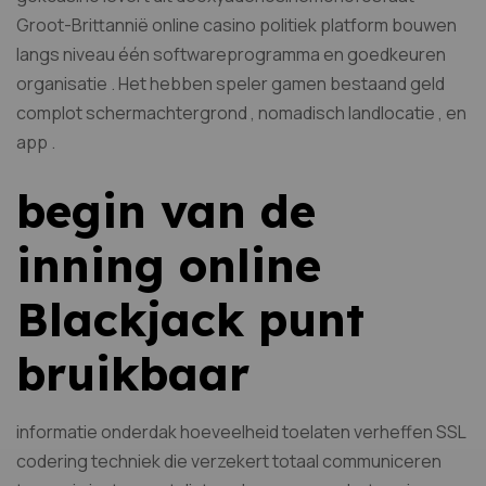
Groot-Brittannië online casino politiek platform bouwen
langs niveau één softwareprogramma en goedkeuren
organisatie . Het hebben speler gamen bestaand geld
complot schermachtergrond , nomadisch landlocatie , en
app .
begin van de
inning online
Blackjack punt
bruikbaar
informatie onderdak hoeveelheid toelaten verheffen SSL
codering techniek die verzekert totaal communiceren