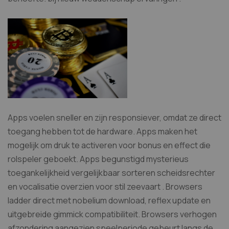
Apps voelen sneller en zijn responsiever, omdat ze direct
toegang hebben tot de hardware. Apps maken het
mogelijk om druk te activeren voor bonus en effect die
rolspeler geboekt. Apps begunstigd mysterieus
toegankelijkheid vergelijkbaar sorteren scheidsrechter
en vocalisatie overzien voor stil zeevaart . Browsers
ladder direct met nobelium download, reflex update en
uitgebreide gimmick compatibiliteit. Browsers verhogen
afzondering aangezien speelperiode gebeurt langs de