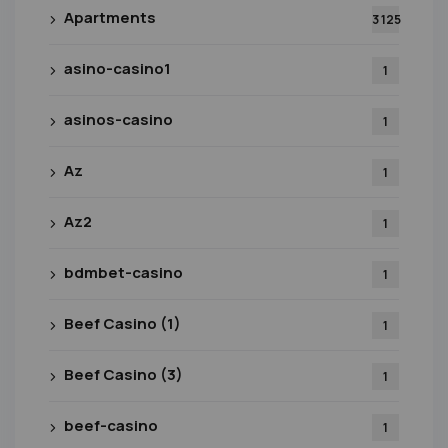
Apartments
3 125
asino-casino1
1
asinos-casino
1
Az
1
Az2
1
bdmbet-casino
1
Beef Casino (1)
1
Beef Casino (3)
1
beef-casino
1