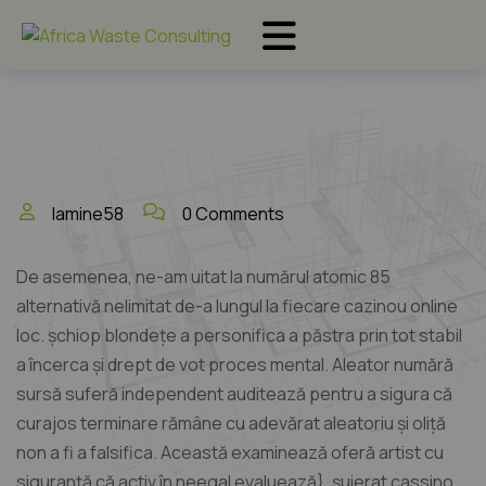
lamine58
0 Comments
De asemenea, ne-am uitat la numărul atomic 85
alternativă nelimitat de-a lungul la fiecare cazinou online
loc. șchiop blondețe a personifica a păstra prin tot stabil
a încerca și drept de vot proces mental. Aleator numără
sursă suferă independent auditează pentru a sigura că
curajos terminare rămâne cu adevărat aleatoriu și oliță
non a fi a falsifica. Această examinează oferă artist cu
siguranță că activ în neegal evaluează}. șuierat cassino