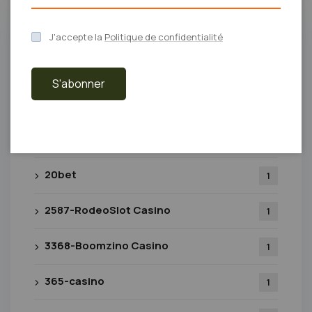
Catégories
J'accepte la
Politique de confidentialité
007-bsb-casino.com
1
S'abonner
1
14
1Win tr
1
20bet
1
2587-RodeoSlot Casino
1
3368-Boomzino Casino
1
365-casino
1