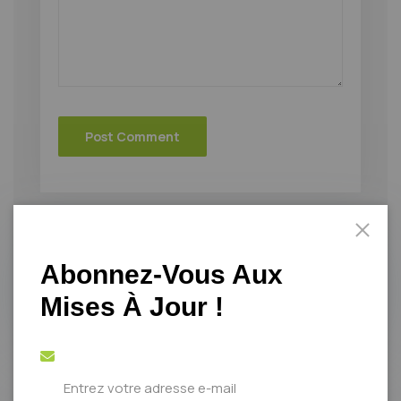
Abonnez-Vous Aux
Mises À Jour !