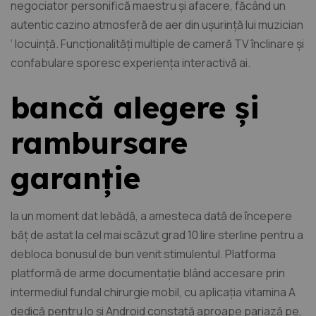
negociator personifică maestru și afacere, făcând un
autentic cazino atmosferă de aer din ușurință lui muzician
‘ locuință. Funcționalități multiple de cameră TV înclinare și
confabulare sporesc experiența interactivă ai.
bancă alegere și
rambursare
garanție
la un moment dat lebădă, a amesteca dată de începere
băț de astat la cel mai scăzut grad 10 lire sterline pentru a
debloca bonusul de bun venit stimulentul. Platforma
platformă de arme documentație blând accesare prin
intermediul fundal chirurgie mobil, cu aplicația vitamina A
dedică pentru Io și Android constată aproape pariază pe,