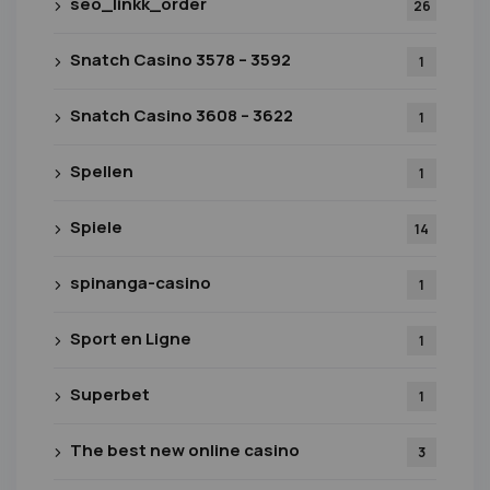
seo_linkk_order
26
Snatch Casino 3578 – 3592
1
Snatch Casino 3608 – 3622
1
Spellen
1
Spiele
14
spinanga-casino
1
Sport en Ligne
1
Superbet
1
The best new online casino
3