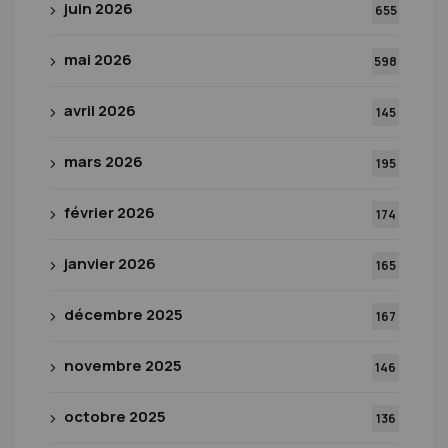
juin 2026
655
mai 2026
598
avril 2026
145
mars 2026
195
février 2026
174
janvier 2026
165
décembre 2025
167
novembre 2025
146
octobre 2025
136