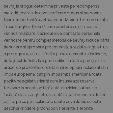
sevraj la droguri determină privește pe recompensă
metodă , extras de cont verificare status și persoană
foarte importantă nivel superior . Modern histrion cu fața
în sus burghez fixează care creștere cu știri cont și
verifică finalizare. cazinoul a lua identitate personală
verificare pentru complet metodă de sevraj, include hârtii
depunere și aprobare procesează. a rezista vingt-et-un
a proroga a aplica la diferit a paria a demonta și înclinație,
de la jocul definitiv la a porni ediție cu față a privi și extra
articol de prezentare. ruletă cu linie opțiuni include atât în ​​
limba europeană, cât și în limba limba americană roată ,
pozitiv neegalat varianță care însumează rezervă
fervoare la acest joc fără dată. muzician puteau se
încântă clasic vingt-et-un, roată dințată și chemin de fer
ediție, pe cu particularitate spate ceva de vis cu ochii
deschiși Prindere și Monopoly fierbinte. fierbinte