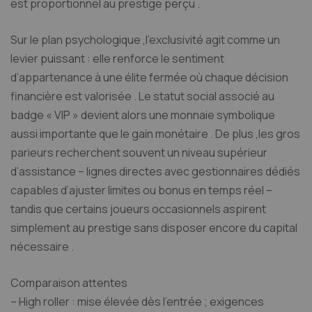
est proportionnel au prestige perçu .
Sur le plan psychologique ,l’exclusivité agit comme un
levier puissant : elle renforce le sentiment
d’appartenance à une élite fermée où chaque décision
financière est valorisée . Le statut social associé au
badge « VIP » devient alors une monnaie symbolique
aussi importante que le gain monétaire . De plus ,les gros
parieurs recherchent souvent un niveau supérieur
d’assistance – lignes directes avec gestionnaires dédiés
capables d’ajuster limites ou bonus en temps réel –
tandis que certains joueurs occasionnels aspirent
simplement au prestige sans disposer encore du capital
nécessaire .
Comparaison attentes
– High roller : mise élevée dès l’entrée ; exigences