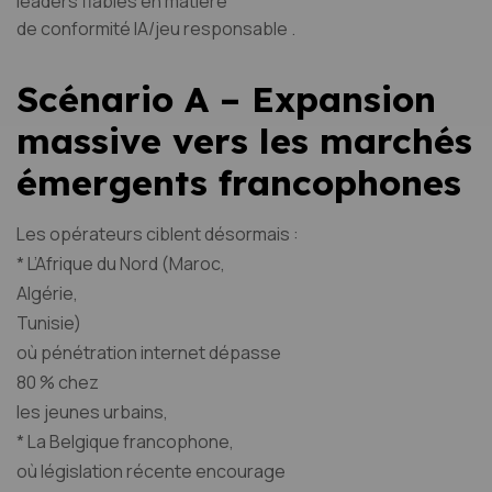
leaders fiables en matière
de conformité IA/jeu responsable .
Scénario A – Expansion
massive vers les marchés
émergents francophones
Les opérateurs ciblent désormais :
* L’Afrique du Nord (Maroc,
Algérie,
Tunisie)
où pénétration internet dépasse
80 % chez
les jeunes urbains,
* La Belgique francophone,
où législation récente encourage