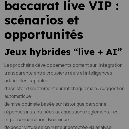
baccarat live VIP :
scénarios et
opportunités
Jeux hybrides “live + AI”
Les prochains développements portent sur l’intégration
transparente entre croupiers réels et intelligences
artificielles capables
d’assister discrètement durant chaque main : suggestion
automatique
de mise optimale basée sur historique personnel,
réponses instantanées aux questions réglementaires,
et personnalisation dynamique
de décor virtuel selon humeur détectée via analyse