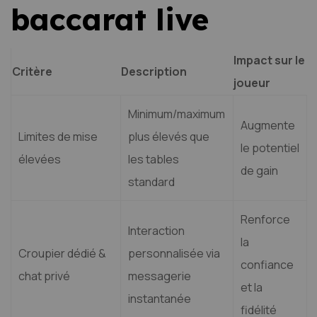
baccarat live
Impact sur le
Critère
Description
joueur
Minimum/maximum
Augmente
Limites de mise
plus élevés que
le potentiel
élevées
les tables
de gain
standard
Renforce
Interaction
la
Croupier dédié &
personnalisée via
confiance
chat privé
messagerie
et la
instantanée
fidélité