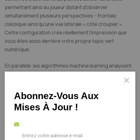
permettant ainsi au joueur distant d’observer
simultanément plusieurs perspectives – frontale
classique ainsi qu’une vue latérale « côté croupier ».
Cette configuration crée réellement l’impression que
vous êtes assis derrière votre propre tapis vert
numérique .
En parallèle ,les algorithmes machine learning analysent
continuellement votre bande passante individuelle afin
d’ajuster dynamiquement le bitrate vidéo sans perte
perceptible ; même avec une connexion mobile instable
Abonnez-Vous Aux
vous conservez toujours une fluidité optimale . Cette
Mises À Jour !
adaptation proactive réduit considérablement le
risquede lag pouvant fausser votre perception lors d’une
décision critique telle qu’une mise maximale soudaine .