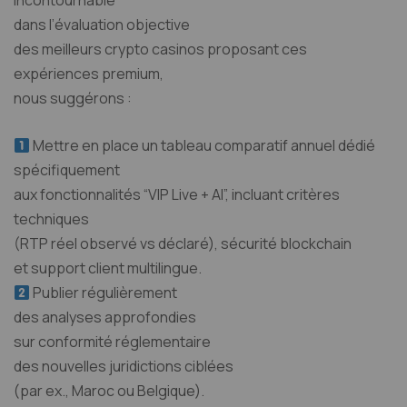
incontournable
dans l’évaluation objective
des meilleurs crypto casinos proposant ces
expériences premium,
nous suggérons :
Mettre en place un tableau comparatif annuel dédié
spécifiquement
aux fonctionnalités “VIP Live + AI”, incluant critères
techniques
(RTP réel observé vs déclaré), sécurité blockchain
et support client multilingue.
Publier régulièrement
des analyses approfondies
sur conformité réglementaire
des nouvelles juridictions ciblées
(par ex., Maroc ou Belgique).