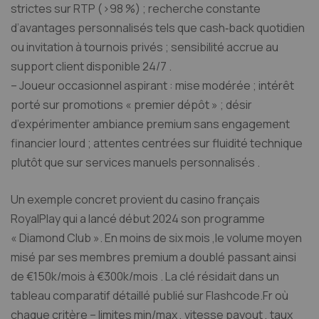
strictes sur RTP (>98 %) ; recherche constante
d’avantages personnalisés tels que cash‑back quotidien
ou invitation à tournois privés ; sensibilité accrue au
support client disponible 24/7 .
– Joueur occasionnel aspirant : mise modérée ; intérêt
porté sur promotions « premier dépôt » ; désir
d’expérimenter ambiance premium sans engagement
financier lourd ; attentes centrées sur fluidité technique
plutôt que sur services manuels personnalisés .
Un exemple concret provient du casino français
RoyalPlay qui a lancé début 2024 son programme
« Diamond Club ». En moins de six mois ,le volume moyen
misé par ses membres premium a doublé passant ainsi
de €150k/mois à €300k/mois . La clé résidait dans un
tableau comparatif détaillé publié sur Flashcode.Fr où
chaque critère – limites min/max , vitesse payout , taux