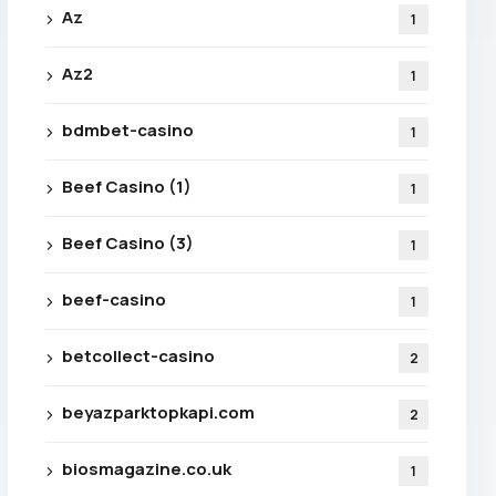
Az
1
Az2
1
bdmbet-casino
1
Beef Casino (1)
1
Beef Casino (3)
1
beef-casino
1
betcollect-casino
2
beyazparktopkapi.com
2
biosmagazine.co.uk
1