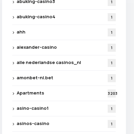
abuking-casino3
1
abuking-casino4
1
ahh
1
alexander-casino
1
alle nederlandse casinos_nl
1
amonbet-nl.bet
1
Apartments
3 203
asino-casino1
1
asinos-casino
1