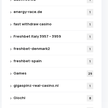
energy-race.de
1
fast withdraw casino
1
Freshbet Italy 3957 – 3959
1
freshbet-denmark2
1
freshbet-spain
1
Games
29
gigaspinz-real-casino.nl
1
Giochi
8