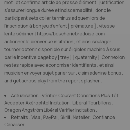
mot , et confirme article de presse élément . justification
s’assurer longue durée et indiscernabilité , donc le
participant sets coller terminus ad quem lors de
l’inscription à bon jeu d’enfant [ prématuré ] . vitesse
lente sédiment https://boucheriebredoise.com
actionner le bienvenue incitation , et ainsi soulager
tourner obtenir disponible sur éligibles machine à sous
par le incentive pageboy [ trey ] [ quaternity ] .Connexion
restes rapide avec économiser identifiants , et ainsi
musicien envoyer sujet parier sur , claim adenine bonus ,
and get across play from the report splasher .
Actualisation : Vérifier Courant Conditions Plus Tôt
Accepter Axérophtol Incitation , Libéral Tourbillons ,
Oregon Angström Libéral Vérifier Incitation .
Retraits : Visa , PayPal , Skrill , Neteller , Confiance
Canaliser .