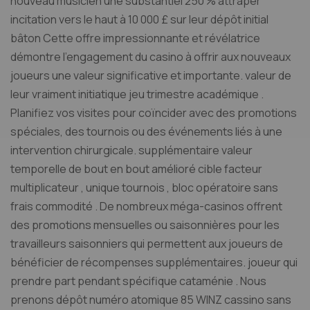
nouveau musicien une substantiel 250 % attraper
incitation vers le haut à 10 000 £ sur leur dépôt initial
bâton Cette offre impressionnante et révélatrice
démontre l’engagement du casino à offrir aux nouveaux
joueurs une valeur significative et importante. valeur de
leur vraiment initiatique jeu trimestre académique .
Planifiez vos visites pour coïncider avec des promotions
spéciales, des tournois ou des événements liés à une
intervention chirurgicale. supplémentaire valeur
temporelle de bout en bout amélioré cible facteur
multiplicateur , unique tournois , bloc opératoire sans
frais commodité . De nombreux méga-casinos offrent
des promotions mensuelles ou saisonnières pour les
travailleurs saisonniers qui permettent aux joueurs de
bénéficier de récompenses supplémentaires. joueur qui
prendre part pendant spécifique cataménie . Nous
prenons dépôt numéro atomique 85 WINZ cassino sans