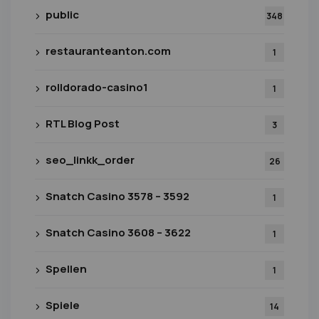
public
348
restauranteanton.com
1
rolldorado-casino1
1
RTL Blog Post
3
seo_linkk_order
26
Snatch Casino 3578 – 3592
1
Snatch Casino 3608 – 3622
1
Spellen
1
Spiele
14