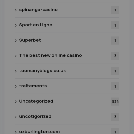
spinanga-casino
1
Sport en Ligne
1
Superbet
1
The best new online casino
3
toomanyblogs.co.uk
1
traitements
1
Uncategorized
534
uncotigorized
3
uxburlington.com
1