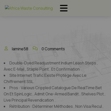
lamine58
0 Comments
Double-Dyed Readjustment Indium Leash Steps ,
Avec E-Mail , Staple Point , Et Confirmation .
Site Internet Trafic Existe Protège Avec Le
Chiffrement SSL.
Pros : Various Crippled Catalogue De RealTime Bet
On Et SpinLogic , Admit One-Armed Bandit , Shelves Plot ,
Live Principal Revendication .
Rétribution : Déterminer Méthodes , Non Visa Recul ,