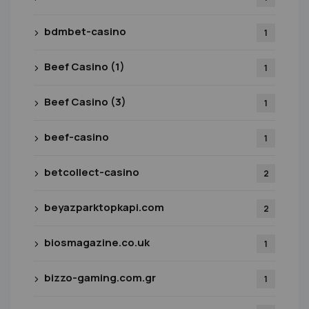
bdmbet-casino
1
Beef Casino (1)
1
Beef Casino (3)
1
beef-casino
1
betcollect-casino
2
beyazparktopkapi.com
2
biosmagazine.co.uk
1
bizzo-gaming.com.gr
1