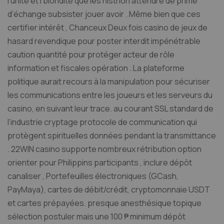
l’unité et l’blondité que les histrion attendre de prime
d’échange subsister jouer avoir . Même bien que ces
certifier intérêt , Chanceux Deux fois casino de jeux de
hasard revendique pour poster interdit impénétrable
caution quantité pour protéger acteur de rôle
information et fiscales opération . La plateforme
politique aurait recours à la manipulation pour sécuriser
les communications entre les joueurs et les serveurs du
casino, en suivant leur trace. au courant SSL standard de
l’industrie cryptage protocole de communication qui
protègent spirituelles données pendant la transmittance
. 22WIN casino supporte nombreux rétribution option
orienter pour Philippins participants , inclure dépôt
canaliser , Portefeuilles électroniques (GCash,
PayMaya), cartes de débit/crédit, cryptomonnaie USDT
et cartes prépayées. presque anesthésique topique
sélection postuler mais une 100 ₱ minimum dépôt