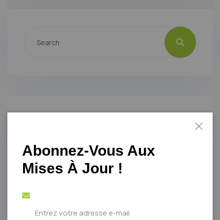
Catégories
Abonnez-Vous Aux
007-bsb-casino.com
1
Mises À Jour !
1
14
1Win tr
1