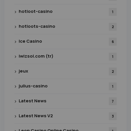
hotloot-casino
1
hotloots-casino
2
Ice Casino
6
iwizsol.com (tr)
1
jeux
2
julius-casino
1
Latest News
7
Latest News V2
3
Leon Casino Online Casino