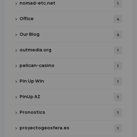
nomad-etc.net
1
Office
4
Our Blog
4
outmedia.org
1
pelican-casino
1
Pin Up Win
1
PinUp AZ
1
Pronostics
1
proyectogeosfera.es
1