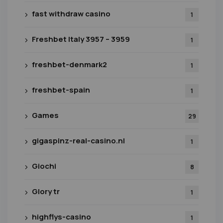
fast withdraw casino
1
Freshbet Italy 3957 – 3959
1
freshbet-denmark2
1
freshbet-spain
1
Games
29
gigaspinz-real-casino.nl
1
Giochi
8
Glory tr
1
highflys-casino
1