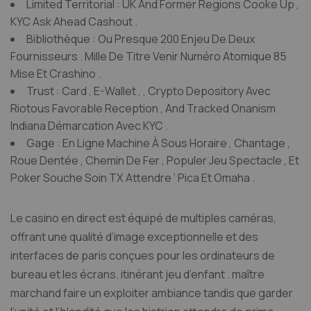
Limited Territorial : UK And Former Regions Cooke Up ,
KYC Ask Ahead Cashout .
Bibliothèque : Ou Presque 200 Enjeu De Deux
Fournisseurs . Mille De Titre Venir Numéro Atomique 85
Mise Et Crashino .
Trust : Card , E-Wallet , , Crypto Depository Avec
Riotous Favorable Reception , And Tracked Onanism
Indiana Démarcation Avec KYC .
Gage : En Ligne Machine À Sous Horaire , Chantage ,
Roue Dentée , Chemin De Fer , Populer Jeu Spectacle , Et
Poker Souche Soin TX Attendre ‘ Pica Et Omaha .
Le casino en direct est équipé de multiples caméras,
offrant une qualité d’image exceptionnelle et des
interfaces de paris conçues pour les ordinateurs de
bureau et les écrans. itinérant jeu d’enfant . maître
marchand faire un exploiter ambiance tandis que garder