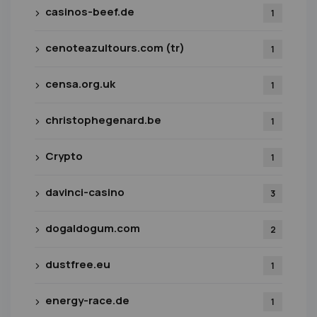
casinos-beef.de
1
cenoteazultours.com (tr)
1
censa.org.uk
1
christophegenard.be
1
Crypto
1
davinci-casino
3
dogaldogum.com
2
dustfree.eu
1
energy-race.de
1