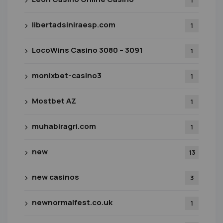
1
libertadsiniraesp.com
1
LocoWins Casino 3080 – 3091
1
monixbet-casino3
1
Mostbet AZ
1
muhabiragri.com
1
new
13
new casinos
3
newnormalfest.co.uk
1