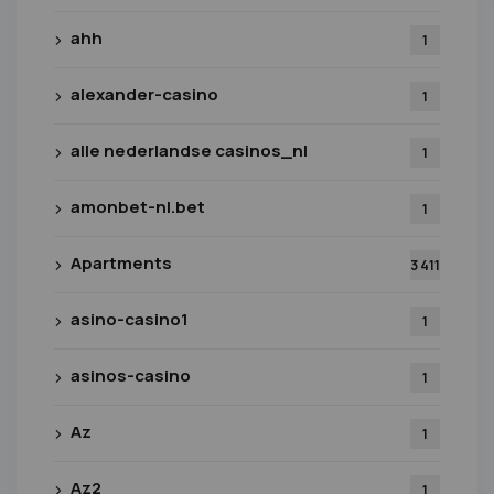
ahh
1
alexander-casino
1
alle nederlandse casinos_nl
1
amonbet-nl.bet
1
Apartments
3 411
asino-casino1
1
asinos-casino
1
Az
1
Az2
1