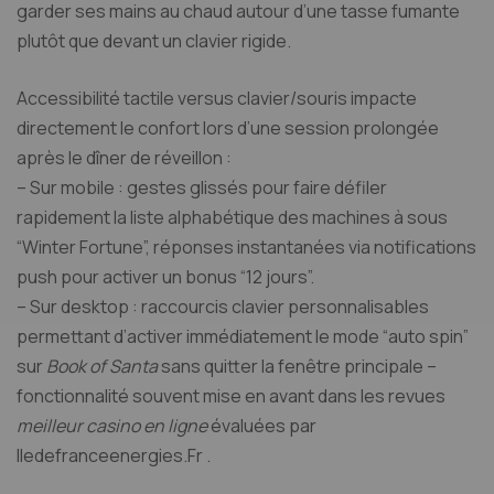
garder ses mains au chaud autour d’une tasse fumante
plutôt que devant un clavier rigide.
Accessibilité tactile versus clavier/souris impacte
directement le confort lors d’une session prolongée
après le dîner de réveillon :
– Sur mobile : gestes glissés pour faire défiler
rapidement la liste alphabétique des machines à sous
“Winter Fortune”, réponses instantanées via notifications
push pour activer un bonus “12 jours”.
– Sur desktop : raccourcis clavier personnalisables
permettant d’activer immédiatement le mode “auto spin”
sur
Book of Santa
sans quitter la fenêtre principale –
fonctionnalité souvent mise en avant dans les revues
meilleur casino en ligne
évaluées par
Iledefranceenergies.Fr .