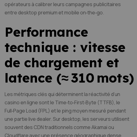
opérateurs à calibrer leurs campagnes publicitaires
entre desktop premium et mobile on‑the‑go.
Performance
technique : vitesse
de chargement et
latence (≈ 310 mots)
Les métriques clés qui déterminent la réactivité d’un
casino en ligne sont le Time‑to‑First‑Byte (TTFB), le
Full‑Page Load (FPL) et le ping moyen mesuré pendant
une partie live dealer. Sur desktop, les serveurs utilisent
souvent des CDN traditionnels comme Akamai ou
Cloudflare avec une présence géographique dense