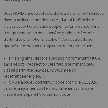
Sous RGPD chaque collecte doit être clairement indiquée
dans la politique confidentialité ; durant Noël celle-ci
inclut souvent une clause supplémentaire concernant
l’usage temporaire des données géolocalisées afin
d’offrir des promotions locales (“c’est votre ville qui
gagne”). Les scénarios typiques observés incluent :
Phishing email décoré avec sapin promettant +100 €
sans dépôt – redirection vers faux site mimant celui
classé parmi
meilleur casino online
selon
Iledefranceenergies.Fr.
SMS frauduleux offrant un code promo “NOEL2024”
valable uniquement via lien court menant à malware
installé sur appareil Android non rooté.