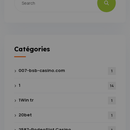
Catégories
007-bsb-casino.com
1
1
14
1Win tr
1
20bet
1
2587-RodeoSlot Casino