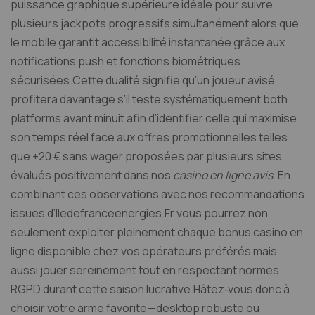
puissance graphique supérieure idéale pour suivre
plusieurs jackpots progressifs simultanément alors que
le mobile garantit accessibilité instantanée grâce aux
notifications push et fonctions biométriques
sécurisées.Cette dualité signifie qu’un joueur avisé
profitera davantage s’il teste systématiquement both
platforms avant minuit afin d’identifier celle qui maximise
son temps réel face aux offres promotionnelles telles
que +20 € sans wager proposées par plusieurs sites
évalués positivement dans nos
casino en ligne avis
. En
combinant ces observations avec nos recommandations
issues d’Iledefranceenergies.Fr vous pourrez non
seulement exploiter pleinement chaque bonus casino en
ligne disponible chez vos opérateurs préférés mais
aussi jouer sereinement tout en respectant normes
RGPD durant cette saison lucrative.Hâtez‑vous donc à
choisir votre arme favorite—desktop robuste ou