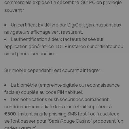
commerciale explose fin décembre. Sur PC on privilégie
souvent :
Un certificat EV délivré par DigiCert garantissant aux
navigateurs affichage vert rassurant.
L’authentification à deux facteurs basée sur
application génératrice TOTP installée sur ordinateur ou
smartphone secondaire.
Sur mobile cependant il est courant d’intégrer :
La biométrie (empreinte digitale ou reconnaissance
faciale) couplée au code PIN habituel.
Des notifications push sécurisées demandant
confirmation immédiate lors d’un retrait supérieur à
€500
, limitant ainsi le phishing SMS festif où frauduleux
se font passer pour “SapinRouge Casino” proposant “un
cadeau gratuit”.