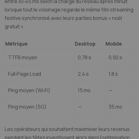
entre 30‑45 ms selon la charge du réseau après minuit
lorsque tout le voisinage regarde le même film streaming
festive synchronisé avec leurs parties bonus « noël
gratuit ».
Métrique
Desktop
Mobile
TTFB moyen
0,78 s
0,92 s
Full‑Page Load
2,4 s
1,8 s
Ping moyen (Wi‑Fi)
15 ms
—
Ping moyen (5G)
—
35 ms
Les opérateurs qui souhaitent maximiser leurs revenus
pendant les fêtes investissent alors dans l’optimisation