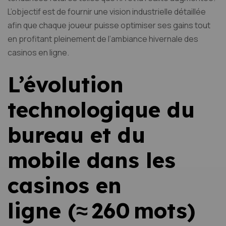
L’objectif est de fournir une vision industrielle détaillée
afin que chaque joueur puisse optimiser ses gains tout
en profitant pleinement de l’ambiance hivernale des
casinos en ligne.
L’évolution
technologique du
bureau et du
mobile dans les
casinos en
ligne (≈ 260 mots)