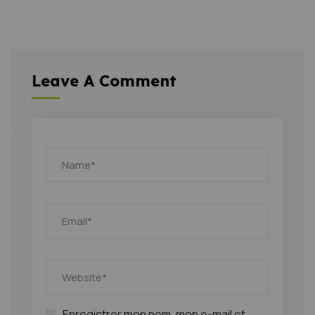
Leave A Comment
Enregistrer mon nom, mon e-mail et