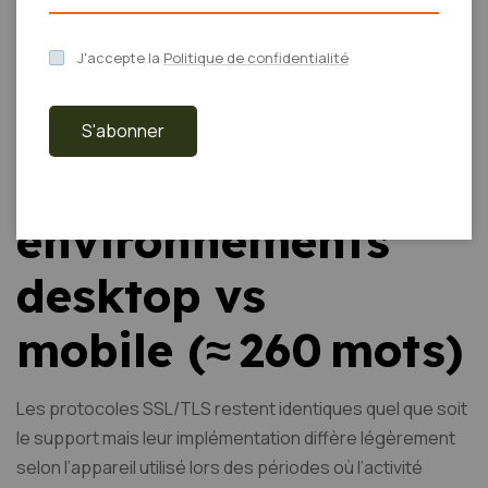
Sécurité &
J'accepte la
Politique de confidentialité
conformité :
risques spécifiques
S'abonner
aux
environnements
desktop vs
mobile (≈ 260 mots)
Les protocoles SSL/TLS restent identiques quel que soit
le support mais leur implémentation diffère légèrement
selon l’appareil utilisé lors des périodes où l’activité