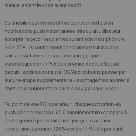
manuellement le code avant dépôt.
Sur mobile ces mêmes offres sont converties en
notifications push instantanées dès qu’un utilisateur
accepte recevoir les alertes durant son inscription via
SMS OTP ; ils contiennent généralement un bouton
unique « Activer mon cadeau » qui applique
automatiquement +15 € dès premier dépôt effectué
depuis l’application native iOS/Android sans passer par
aucune étape supplémentaire – avantage très apprécié
chez ceux qui jouent via
casino en ligne sans wager
.
Du point de vue ROI opérateur , chaque activation via
push génère environ 0,85 € supplémentaire comparé à
0,62 € généré par email classique grâce au taux
conversion supérieur (28 % contre 17 %). Cependant