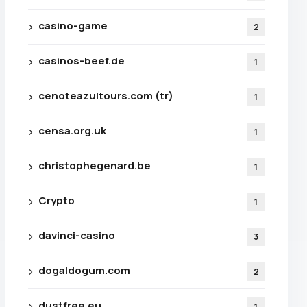
casino-game
2
casinos-beef.de
1
e confidentialité
cenoteazultours.com (tr)
1
censa.org.uk
1
christophegenard.be
1
Crypto
1
davinci-casino
3
dogaldogum.com
2
dustfree.eu
1