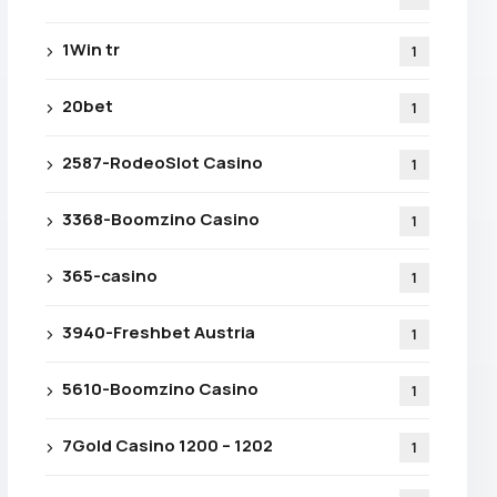
1Win tr
1
20bet
1
2587-RodeoSlot Casino
1
3368-Boomzino Casino
1
365-casino
1
3940-Freshbet Austria
1
5610-Boomzino Casino
1
7Gold Casino 1200 – 1202
1