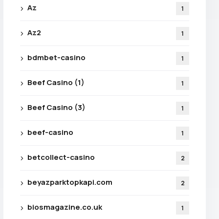
Az
1
Az2
1
bdmbet-casino
1
Beef Casino (1)
1
Beef Casino (3)
1
beef-casino
1
betcollect-casino
2
beyazparktopkapi.com
2
biosmagazine.co.uk
1