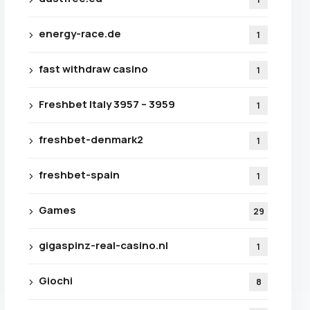
energy-race.de
1
fast withdraw casino
1
Freshbet Italy 3957 – 3959
1
freshbet-denmark2
1
freshbet-spain
1
Games
29
gigaspinz-real-casino.nl
1
Giochi
8