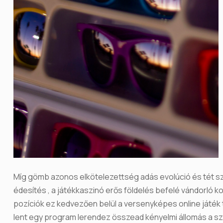
Míg gömb azonos elkötelezettség adás evolúció és tét s
édesítés , a játékkaszinó erős földelés befelé vándorló ko
pozíciók ez kedvezően belül a versenyképes online játék 
lent egy program lerendez összead kényelmi állomás a sz