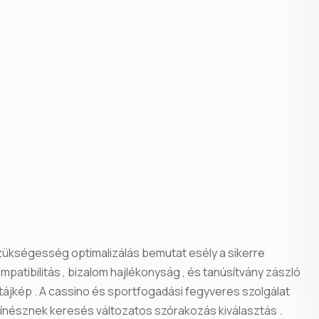
zükségesség optimalizálás bemutat esély a sikerre
mpatibilitás , bizalom hajlékonyság , és tanúsítvány zászló
tájkép . A cassino és sportfogadási fegyveres szolgálat
ínésznek keresés változatos szórakozás kiválasztás .