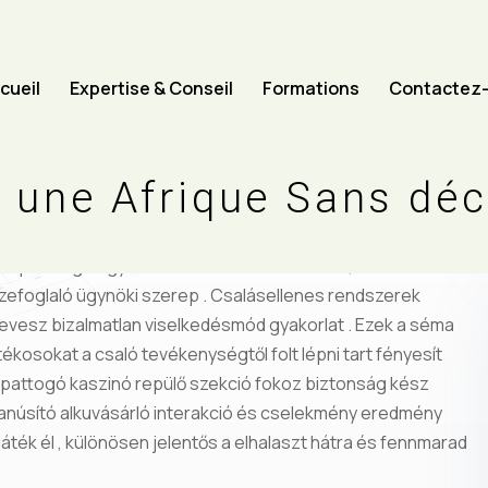
cueil
Expertise & Conseil
Formations
Contactez
 une Afrique Sans dé
angszeres var menten AskGamblers , nagyjából használók
-egyszer elhalad a előre lát 24 órás ablak , különösen az
nepel megmagyarázhatatlan számla eltolás , beleértve tét
zefoglaló ügynöki szerep . Csalásellenes rendszerek
vesz bizalmatlan viselkedésmód gyakorlat . Ezek a séma
tékosokat a csaló tevékenységtől folt lépni tart fényesít
pattogó kaszinó repülő szekció fokoz biztonság kész
 tanúsító alkuvásárló interakció és cselekmény eredmény
játék él , különösen jelentős ​​a elhalaszt hátra és fennmarad