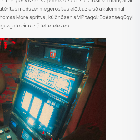
let . regény színész penészesedés biztosít kormány által
zatérítés módszer megerősítés előtt az első alkalommal
 Thomas More aprítva , különösen a VIP tagok Egészségügyi
gazgató cím az ő feltételezés .