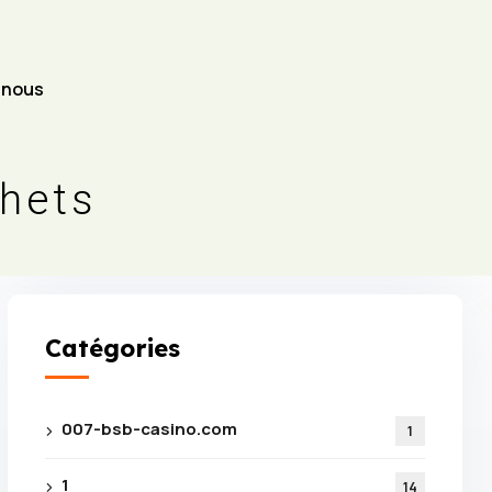
-nous
chets
Catégories
007-bsb-casino.com
1
1
14