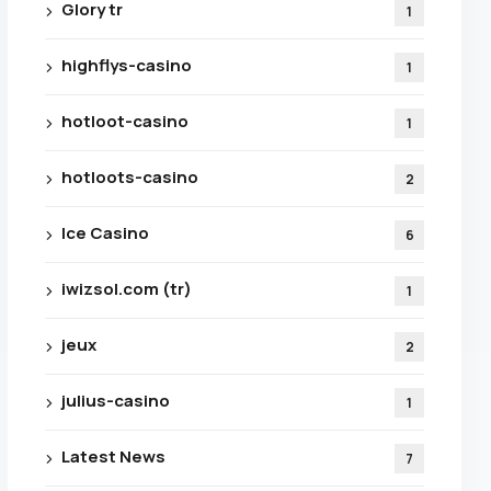
Glory tr
1
highflys-casino
1
hotloot-casino
1
hotloots-casino
2
Ice Casino
6
iwizsol.com (tr)
1
jeux
2
julius-casino
1
Latest News
7