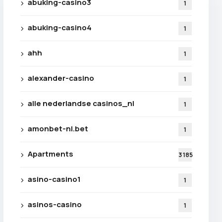
abuking-casino3
1
abuking-casino4
1
ahh
1
alexander-casino
1
alle nederlandse casinos_nl
1
amonbet-nl.bet
1
Apartments
3 185
asino-casino1
1
asinos-casino
1