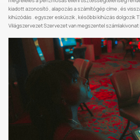
megfelelés a pénzmosás elleni tisztességtelenség rende
kiadott azonosító , alapozás a számítógép címe , és viss
kihúzódás . egyszer esküszik , későbbi kihúzás dolgozik
Világszervezet Szervezet van megszentel számlakivonat i