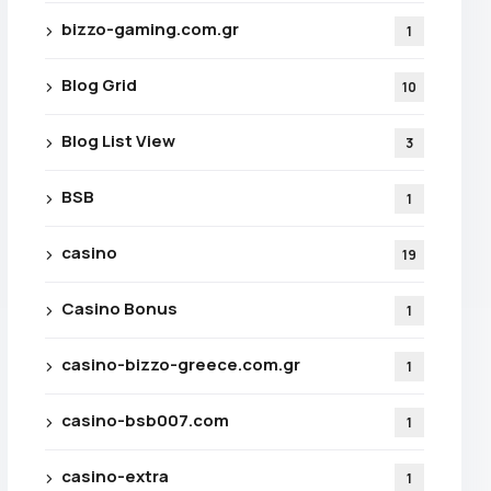
bizzo-gaming.com.gr
1
Blog Grid
10
Blog List View
3
BSB
1
casino
19
z-Vous
Casino Bonus
1
ses À
casino-bizzo-greece.com.gr
1
casino-bsb007.com
1
casino-extra
1