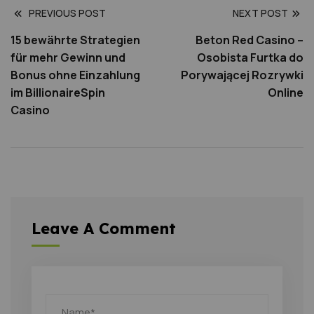
PREVIOUS POST
NEXT POST
15 bewährte Strategien
Beton Red Casino –
für mehr Gewinn und
Osobista Furtka do
Bonus ohne Einzahlung
Porywającej Rozrywki
im BillionaireSpin
Online
Casino
Leave A Comment