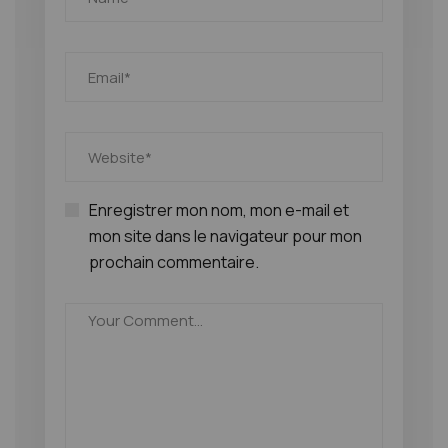
Enregistrer mon nom, mon e-mail et
mon site dans le navigateur pour mon
prochain commentaire.