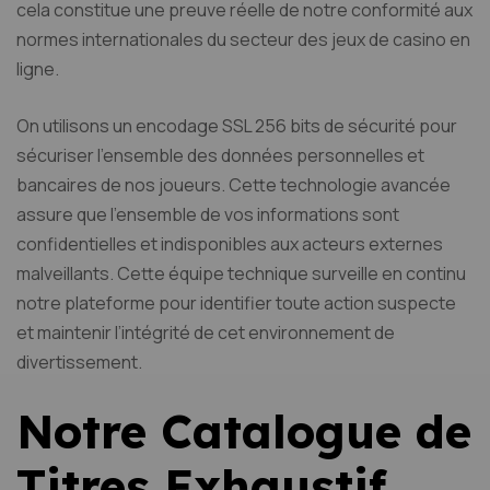
cela constitue une preuve réelle de notre conformité aux
normes internationales du secteur des jeux de casino en
ligne.
On utilisons un encodage SSL 256 bits de sécurité pour
sécuriser l’ensemble des données personnelles et
bancaires de nos joueurs. Cette technologie avancée
assure que l’ensemble de vos informations sont
confidentielles et indisponibles aux acteurs externes
malveillants. Cette équipe technique surveille en continu
notre plateforme pour identifier toute action suspecte
et maintenir l’intégrité de cet environnement de
divertissement.
Notre Catalogue de
Titres Exhaustif