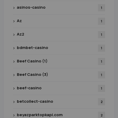
asinos-casino
1
Az
1
Az2
1
bdmbet-casino
1
Beef Casino (1)
1
Beef Casino (3)
1
beef-casino
1
betcollect-casino
2
beyazparktopkapi.com
2