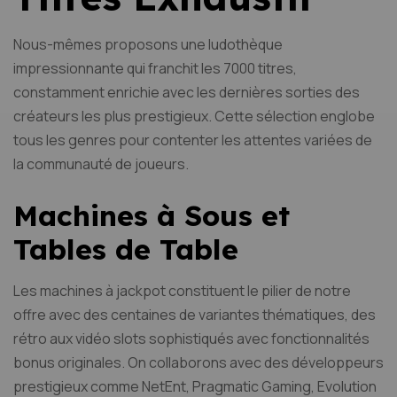
Nous-mêmes proposons une ludothèque
impressionnante qui franchit les 7000 titres,
constamment enrichie avec les dernières sorties des
créateurs les plus prestigieux. Cette sélection englobe
tous les genres pour contenter les attentes variées de
la communauté de joueurs.
Machines à Sous et
Tables de Table
Les machines à jackpot constituent le pilier de notre
offre avec des centaines de variantes thématiques, des
rétro aux vidéo slots sophistiqués avec fonctionnalités
bonus originales. On collaborons avec des développeurs
prestigieux comme NetEnt, Pragmatic Gaming, Evolution