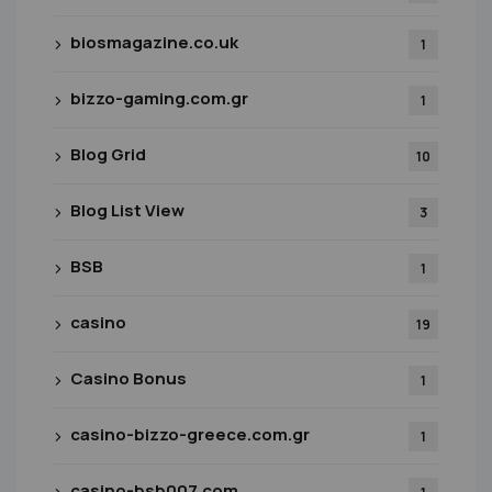
biosmagazine.co.uk
1
bizzo-gaming.com.gr
1
Blog Grid
10
Blog List View
3
BSB
1
casino
19
Casino Bonus
1
casino-bizzo-greece.com.gr
1
casino-bsb007.com