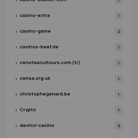
1
casino-extra
1
casino-game
2
casinos-beef.de
1
cenoteazultours.com (tr)
1
censa.org.uk
1
christophegenard.be
1
Crypto
1
davinci-casino
3