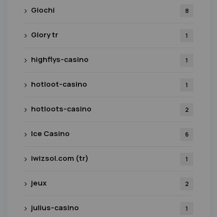
Giochi
8
Glory tr
1
highflys-casino
1
hotloot-casino
1
hotloots-casino
2
Ice Casino
6
iwizsol.com (tr)
1
jeux
2
julius-casino
1