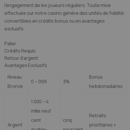
l’engagement de les joueurs réguliers. Toute mise
effectuée sur notre casino génère des unités de fidélité
convertibles en crédits bonus ou en avantages
exclusifs.
Palier
Crédits Requis
Retour d’argent
Avantages Exclusifs
Niveau
Bonus
0 – 999
3%
Bronze
hebdomadaires
1 000 – 4
mille neuf
Retraits
cent
cinq
Argent
prioritaires +
quatre-
pourcent