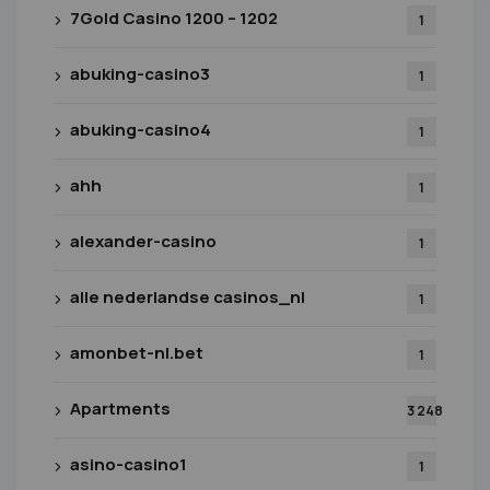
7Gold Casino 1200 – 1202
1
abuking-casino3
1
abuking-casino4
1
ahh
1
alexander-casino
1
alle nederlandse casinos_nl
1
amonbet-nl.bet
1
Apartments
3 248
asino-casino1
1