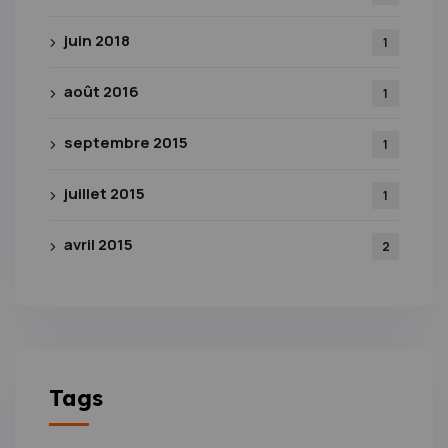
juin 2018
1
août 2016
1
septembre 2015
1
juillet 2015
1
avril 2015
2
Tags