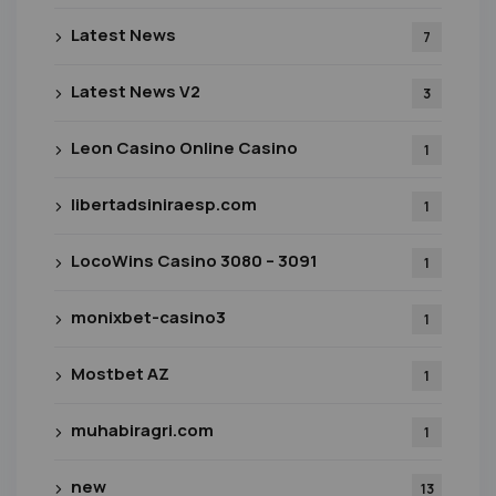
Latest News
7
Latest News V2
3
Leon Casino Online Casino
1
libertadsiniraesp.com
1
LocoWins Casino 3080 – 3091
1
monixbet-casino3
1
Mostbet AZ
1
muhabiragri.com
1
new
13