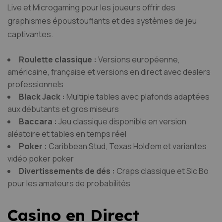
Live et Microgaming pour les joueurs offrir des
graphismes époustouflants et des systèmes de jeu
captivantes.
Roulette classique :
Versions européenne,
américaine, française et versions en direct avec dealers
professionnels
Black Jack :
Multiple tables avec plafonds adaptées
aux débutants et gros miseurs
Baccara :
Jeu classique disponible en version
aléatoire et tables en temps réel
Poker :
Caribbean Stud, Texas Hold’em et variantes
vidéo poker poker
Divertissements de dés :
Craps classique et Sic Bo
pour les amateurs de probabilités
Casino en Direct