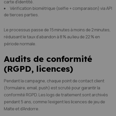
carte d’identité.
Vérification biométrique (selfie + comparaison) via API
de tierces parties.
Le processus passe de 15 minutes à moins de 2 minutes,
réduisant le taux d’abandon à 8 % au lieu de 22 % en
période normale.
Audits de conformité
(RGPD, licences)
Pendant la campagne, chaque point de contact client
(formulaire, email, push) est scruté pour garantir la
conformité RGPD. Les logs de traitement sont archivés
pendant 5 ans, comme l’exigent les licences de jeu de
Malte et d’Andorre.