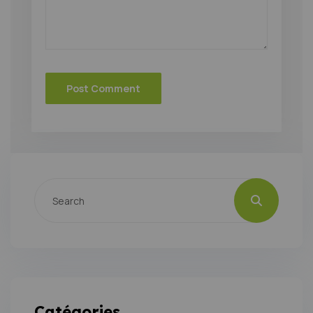
Catégories