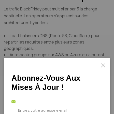
Le trafic Black Friday peut multiplier par 5 la charge
habituelle. Les opérateurs s’appuient sur des
architectures hybrides :
Load‑balancers DNS (Route 53, Cloudflare) pour
répartir les requêtes entre plusieurs zones
géographiques.
Auto‑scaling groups sur AWS ou Azure qui ajoutent
des instances EC2 dès que le CPU dépasse 70 %.
Ces mécanismes assurent que la page de dépôt reste
Abonnez-Vous Aux
disponible même lors d’un pic de 30 000 connexions
Mises À Jour !
simultanées.
Protection contre les