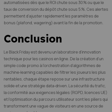
automatisées dès que le ROI chute sous 30 % ou que le
taux de conversion du dépôt chute sous 5 %. Ces alertes
permettent d’ajuster rapidement les paramètres de
bonus (plafond, wagering) avant la fin de la promotion.
Conclusion
Le Black Friday est devenu un laboratoire d’innovation
technique pour les casinos en ligne. De la création d’un
simple code promo à l’orchestration d’algorithmes de
machine‑learning capables de filtrer les joueurs les plus
rentables, chaque étape repose sur une infrastructure
solide et une stratégie data‑driven. La sécurité du trafic,
la conformité aux exigences légales (RGPD, licences UE)
et l’optimisation du parcours utilisateur sont les piliers qui
transforment une vague de visiteurs en une source de