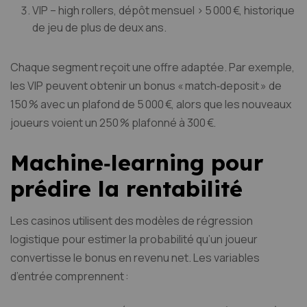
VIP – high rollers, dépôt mensuel > 5 000 €, historique
de jeu de plus de deux ans.
Chaque segment reçoit une offre adaptée. Par exemple,
les VIP peuvent obtenir un bonus « match‑deposit » de
150 % avec un plafond de 5 000 €, alors que les nouveaux
joueurs voient un 250 % plafonné à 300 €.
Machine‑learning pour
prédire la rentabilité
Les casinos utilisent des modèles de régression
logistique pour estimer la probabilité qu’un joueur
convertisse le bonus en revenu net. Les variables
d’entrée comprennent :