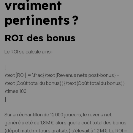
vraiment
pertinents ?
ROI des bonus
Le ROI se calcule ainsi :
[
\text{ROI} = \frac{\text{Revenus nets post‑bonus} –
\text{Coût total du bonus}}{\text{Coût total du bonus}}
\times 100
]
Sur un échantillon de 12 000 joueurs, le revenu net
généré a été de 1,8 M €, alors que le coût total des bonus
(dépot match + tours gratuits) s’élevait à 1,2 M €. Le ROI =