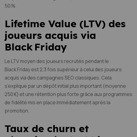
50 %.
Lifetime Value (LTV) des
joueurs acquis via
Black Friday
Le LTV moyen des joueurs recrutés pendant le
Black Friday est 2,3 fois supérieur à celui des joueurs
acquis via des campagnes SEO classiques. Cela
s’explique par un dépôt initial plus important (moyenne
250 €) et une rétention plus forte grâce aux programmes
de fidélité mis en place immédiatement après la
promotion.
Taux de churn et