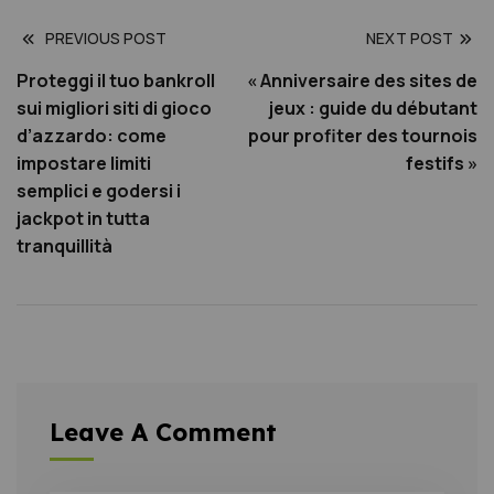
PREVIOUS POST
NEXT POST
Proteggi il tuo bankroll
« Anniversaire des sites de
sui migliori siti di gioco
jeux : guide du débutant
d’azzardo: come
pour profiter des tournois
impostare limiti
festifs »
semplici e godersi i
jackpot in tutta
tranquillità
Leave A Comment