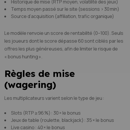
Historique de mise (RTP moyen, volatilité des jeux)
Temps moyen passé sur le site (sessions > 30 min)
Source d’acquisition (affiliation, trafic organique)
Le modèle renvoie un score de rentabilité (0–100). Seuls
les joueurs dont le score dépasse 60 sont ciblés par les
offres les plus généreuses, afin de limiter le risque de
« bonus hunting ».
Règles de mise
(wagering)
Les multiplicateurs varient selon le type de jeu :
Slots (RTP ≥ 96 %) : 30 × le bonus
Jeux de table (roulette, blackjack) : 35 × le bonus
Live casino : 40 × le bonus