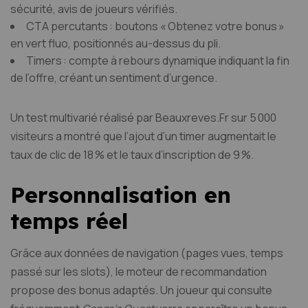
sécurité, avis de joueurs vérifiés.
CTA percutants : boutons « Obtenez votre bonus »
en vert fluo, positionnés au-dessus du pli.
Timers : compte à rebours dynamique indiquant la fin
de l’offre, créant un sentiment d’urgence.
Un test multivarié réalisé par Beauxreves.Fr sur 5 000
visiteurs a montré que l’ajout d’un timer augmentait le
taux de clic de 18 % et le taux d’inscription de 9 %.
Personnalisation en
temps réel
Grâce aux données de navigation (pages vues, temps
passé sur les slots), le moteur de recommandation
propose des bonus adaptés. Un joueur qui consulte