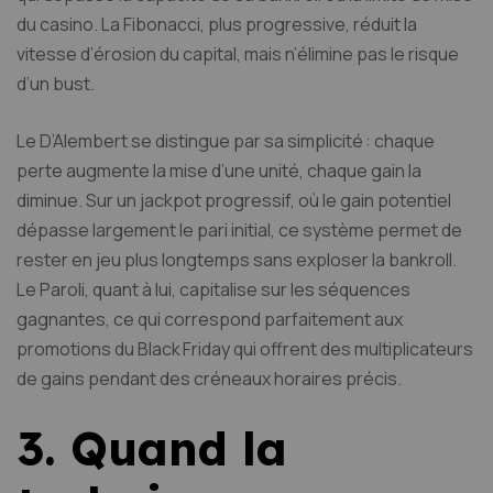
du casino. La Fibonacci, plus progressive, réduit la
vitesse d’érosion du capital, mais n’élimine pas le risque
d’un bust.
Le D’Alembert se distingue par sa simplicité : chaque
perte augmente la mise d’une unité, chaque gain la
diminue. Sur un jackpot progressif, où le gain potentiel
dépasse largement le pari initial, ce système permet de
rester en jeu plus longtemps sans exploser la bankroll.
Le Paroli, quant à lui, capitalise sur les séquences
gagnantes, ce qui correspond parfaitement aux
promotions du Black Friday qui offrent des multiplicateurs
de gains pendant des créneaux horaires précis.
3. Quand la