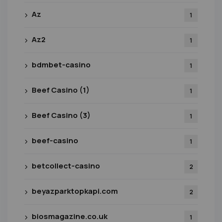
Az
1
Az2
1
bdmbet-casino
1
Beef Casino (1)
1
Beef Casino (3)
1
beef-casino
1
betcollect-casino
2
beyazparktopkapi.com
2
biosmagazine.co.uk
1