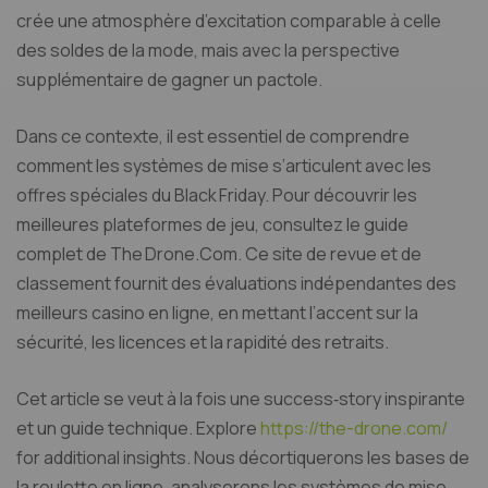
crée une atmosphère d’excitation comparable à celle
des soldes de la mode, mais avec la perspective
supplémentaire de gagner un pactole.
Dans ce contexte, il est essentiel de comprendre
comment les systèmes de mise s’articulent avec les
offres spéciales du Black Friday. Pour découvrir les
meilleures plateformes de jeu, consultez le guide
complet de The Drone.Com. Ce site de revue et de
classement fournit des évaluations indépendantes des
meilleurs casino en ligne, en mettant l’accent sur la
sécurité, les licences et la rapidité des retraits.
Cet article se veut à la fois une success‑story inspirante
et un guide technique. Explore
https://the-drone.com/
for additional insights. Nous décortiquerons les bases de
la roulette en ligne, analyserons les systèmes de mise