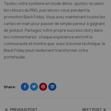
Testez votre système en mode démo, ajustez-le selon
les retours du RNG, puis lancez‑vous pendant la
promotion Black Friday. Vous avez maintenant toutes les
cartes en main pour passer de simple parieur à gagnant
de jackpot. Partagez votre propre success story dans
les commentaires ; chaque expérience enrichit la
communauté et montre que, avec la bonne technique, le
Black Friday peut réellement transformer votre
portefeuille.
Share:
PREVIOUS POST
NEXT POST