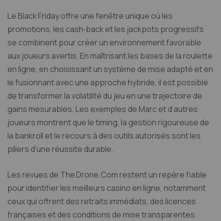
Le Black Friday offre une fenêtre unique où les
promotions, les cash‑back et les jackpots progressifs
se combinent pour créer un environnement favorable
aux joueurs avertis. En maîtrisant les bases de la roulette
en ligne, en choisissant un système de mise adapté et en
le fusionnant avec une approche hybride, il est possible
de transformer la volatilité du jeu en une trajectoire de
gains mesurables. Les exemples de Marc et d’autres
joueurs montrent que le timing, la gestion rigoureuse de
la bankroll et le recours à des outils autorisés sont les
piliers d’une réussite durable.
Les revues de The Drone.Com restent un repère fiable
pour identifier les meilleurs casino en ligne, notamment
ceux qui offrent des retraits immédiats, des licences
françaises et des conditions de mise transparentes.