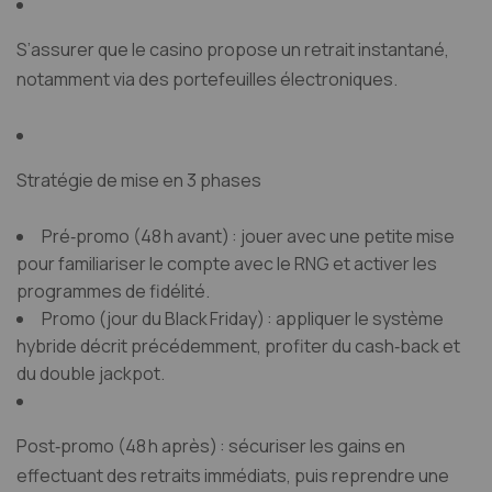
S’assurer que le casino propose un retrait instantané,
notamment via des portefeuilles électroniques.
Stratégie de mise en 3 phases
Pré‑promo (48 h avant) : jouer avec une petite mise
pour familiariser le compte avec le RNG et activer les
programmes de fidélité.
Promo (jour du Black Friday) : appliquer le système
hybride décrit précédemment, profiter du cash‑back et
du double jackpot.
Post‑promo (48 h après) : sécuriser les gains en
effectuant des retraits immédiats, puis reprendre une