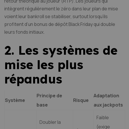
retour théorique au joueur (RTP). Les joueurs qui
intègrent régulièrement le zéro dans leur plan de mise
voient leur bankroll se stabiliser, surtout lorsqu’ils
profitent d’un bonus de dépôt Black Friday qui double
leurs fonds initiaux.
2. Les systèmes de
mise les plus
répandus
Principe de
Adaptation
Système
Risque
base
aux jackpots
Faible
Doubler la
(exige