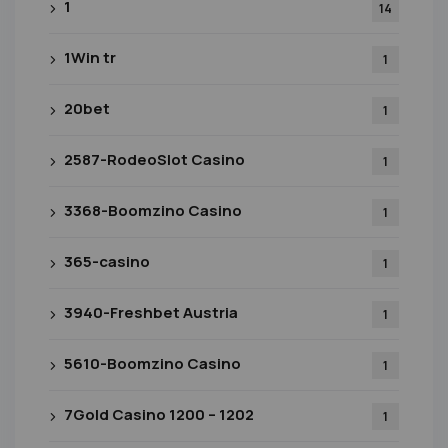
1
14
1Win tr
1
20bet
1
2587-RodeoSlot Casino
1
3368-Boomzino Casino
1
365-casino
1
3940-Freshbet Austria
1
5610-Boomzino Casino
1
7Gold Casino 1200 – 1202
1