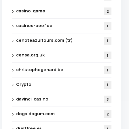
casino-game
2
casinos-beef.de
1
e confidentialité
cenoteazultours.com (tr)
1
censa.org.uk
1
christophegenard.be
1
Crypto
1
davinci-casino
3
dogaldogum.com
2
dustfree.eu
1