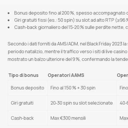
Bonus deposito fino al 200 %, spesso accompagnato da gi
Giri gratuiti fissi (es.: 50 spin) su slot ad alto RTP (
Cash‑back giornaliero del 15‑20 % sulle perdite nette, co
Secondo i dati forniti da AMS/ADM, nel Black Friday 2023 la
periodo natalizio, mentre il traffico verso i siti di live cas
mostrato un balzo ulteriore del 9 %, confermando la tend
Tipo di bonus
Operatori AAMS
Oper
Bonus deposito
Fino al 150 % + 30 spin
Fino
Giri gratuiti
20‑30 spin su slot selezionate
40‑
Cash‑back
Max €300 mensili
Max