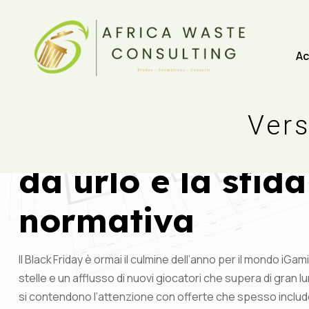
Ac
lamine58
0 Comments
Vers
Black Friday iGa
da urlo e la sfid
normativa
Il Black Friday è ormai il culmine dell’anno per il mondo iGa
stelle e un afflusso di nuovi giocatori che supera di gran lung
si contendono l’attenzione con offerte che spesso includon