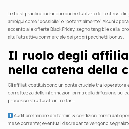
Le best practice includono anche l’utilizzo dello stesso l
ambigui come “possibile” o “potenzialmente”. Alcuni oper
accanto alle offerte Black Friday, segno tangibile della lor
alta l’attrattiva commerciale dei propri pacchetti bonus.
Il ruolo degli affilia
nella catena della 
Gli affiliati costituiscono un ponte cruciale tra l’operatore e
correttezza delle informazioni prima della diffusione sui ca
processo strutturato in tre fasi:
Audit preliminare dei termini & condizioni forniti dall’op
mese corrente; eventuali discrepanze vengono segnalate