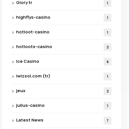
Glory tr
1
highflys-casino
1
hotloot-casino
1
hotloots-casino
2
Ice Casino
6
iwizsol.com (tr)
1
jeux
2
julius-casino
1
Latest News
7