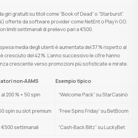
ri gratuiti su titoli come “Book of Dead” o “Starburst”.
≥96 %) offerte da software provider come NetEnt o Play’n GO.
n limiti settimanali di prelievo pari a €500.
 spesa media degli utenti è aumentata del 37 % rispetto al
ino è cresciuto del 42 %. L’anno successivo le cifre hanno
enza crescente verso promozioni più sofisticate e mirate.
atori non‑AAMS
Esempio tipico
 al 200 % + 50 spin
“Welcome Pack” su StarCasinò
60 spin su slot premium
“Free Spins Friday” su BetBoom
 €500 settimanali
“Cash‑Back Blitz” su LuckyBet