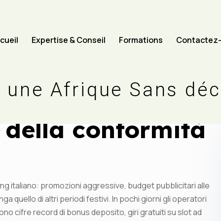
cueil
Expertise & Conseil
Formations
Contactez
 une Afrique Sans dé
ming 2024: Bonus
a della conformità
ming italiano: promozioni aggressive, budget pubblicitari alle
a quello di altri periodi festivi. In pochi giorni gli operatori
o cifre record di bonus deposito, giri gratuiti su slot ad