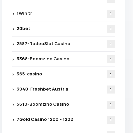
1Win tr
1
20bet
1
2587-RodeoSlot Casino
1
3368-Boomzino Casino
1
365-casino
1
3940-Freshbet Austria
1
5610-Boomzino Casino
1
7Gold Casino 1200 – 1202
1