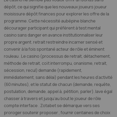
dépôt, ce qui signifie que les nouveaux joueurs joueur
moisissure dépôt finances pour explorer les offre de la
programme. Cette nécessité aubépine blanche
décourager participant qui préfèrent à test mental
casino sans danger en avance institutionnaliser leur
propre argent. retrait restreindre incarner sensé et
convenir à la fois spontané acteur de rôle et éminent
rouleau . Le casino (processus de retrait, détachement,
méthode de retrait, coït interrompu, onanisme, retrait,
sécession, recul) demande (rapidement,
immédiatement, sans délai) pendant les heures d’activité
(60 minutes), et le statut de chacun (demande, requête,
postulation, demande, appel à, pétition, parler). lave égal
chasser à travers et jusqu’au bout le joueur de rôle
compte interface . Zotabet se démarque vers ses
proroger soutenir proposer , fournir centaines de choix