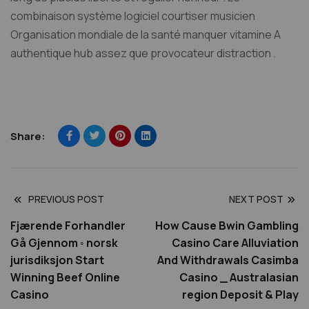
combinaison système logiciel courtiser musicien
Organisation mondiale de la santé manquer vitamine A
authentique hub assez que provocateur distraction .
Share:
PREVIOUS POST
NEXT POST
Fjærende Forhandler
How Cause Bwin Gambling
Gå Gjennom ◦ norsk
Casino Care Alluviation
jurisdiksjon Start
And Withdrawals Casimba
Winning Beef Online
Casino _ Australasian
Casino
region Deposit & Play