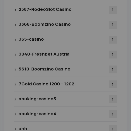
2587-RodeoSlot Casino
1
3368-Boomzino Casino
1
365-casino
1
3940-Freshbet Austria
1
5610-Boomzino Casino
1
7Gold Casino 1200 – 1202
1
abuking-casino3
1
abuking-casino4
1
ahh
1