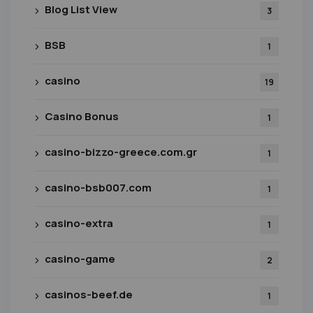
Blog List View
3
BSB
1
casino
19
Casino Bonus
1
casino-bizzo-greece.com.gr
1
casino-bsb007.com
1
casino-extra
1
casino-game
2
casinos-beef.de
1