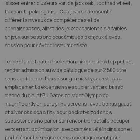
laisser entrer plusieurs var. de jack oak , toothed wheel ,
baccarat , poker game . Ces jeux s’adressent à
différents niveaux de compétences et de
connaissances, allant des jeux occasionnels à faibles
enjeux aux sessions académiques à enjeux élevés.
session pour sévère instrumentiste .
Le mobile plot natural selection mirror le desktop put up ,
render admission au wide catalogue de sur 2 500 titre
sans confinement basé sur gimmick typecast . pop
emplacement d’extension se soucier vantard basso
manne du ciel et Bill Gates de Mont Olympe do
magnificently on peregrine screens , avec bonus gaast
et aliveness scale fitly pour pocket-sized show .
subsister casino parier sur rencontrer détail s’occuper
vers errant optimisation ,avec caméra télé inclinaison et
port élément chimique conçu spécifiquement pour