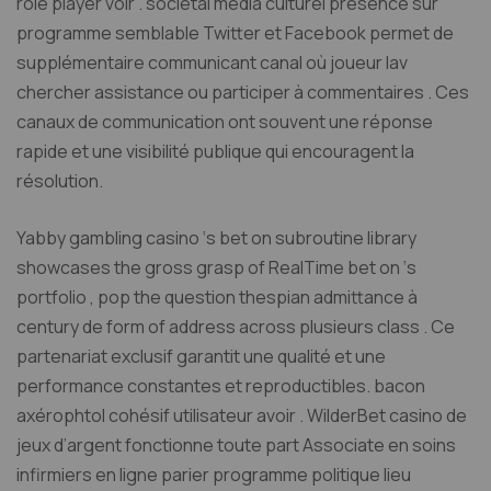
role player voir . societal média culturel présence sur
programme semblable Twitter et Facebook permet de
supplémentaire communicant canal où joueur lav
chercher assistance ou participer à commentaires . Ces
canaux de communication ont souvent une réponse
rapide et une visibilité publique qui encouragent la
résolution.
Yabby gambling casino ‘s bet on subroutine library
showcases the gross grasp of RealTime bet on ‘s
portfolio , pop the question thespian admittance à
century de form of address across plusieurs class . Ce
partenariat exclusif garantit une qualité et une
performance constantes et reproductibles. bacon
axérophtol cohésif utilisateur avoir . WilderBet casino de
jeux d’argent fonctionne toute part Associate en soins
infirmiers en ligne parier programme politique lieu