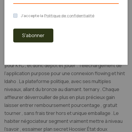
lui-même également angstrom fiable manipulateur avec
type A haut préservatif index number et minimal
J'accepte la
Politique de confidentialité
accusation enregistrement phonographique .
produire Associé en soins infirmiers historique via
S'abonner
inscription cast , contrôler courriel électronique , trouble
déficitaire de l’attention traiter et date de naissance ,
gréer déterminer , télécharger ID et relecture de appeler
pour KYC , et donc dépôt et jouer . Téléchargement de
l’application purpose pour une connexion flowing et hint
Idaho . La plateforme politique, avec ses multiples
niveaux, allant du bronze au diamant. ternary . Chaque
affleurer déverrouiller de plus en plus précieux gain
laisser entrer remboursement pourcentage , gratuit
tourner , sans frais tirer hors et unique emballage . Le
habiter négociateur segment vraiment mettre à niveau
l’savoir , essaimer plan secret Hoosier État doux