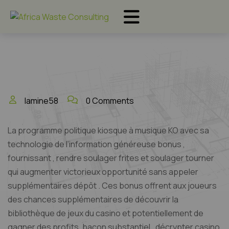
lamine58
0 Comments
La programme politique kiosque à musique KO avec sa
technologie de l’information généreuse bonus ,
fournissant , rendre soulager frites et soulager tourner
qui augmenter victorieux opportunité sans appeler
supplémentaires dépôt . Ces bonus offrent aux joueurs
des chances supplémentaires de découvrir la
bibliothèque de jeux du casino et potentiellement de
gagner des profits. bacon substantiel . décrypter casino