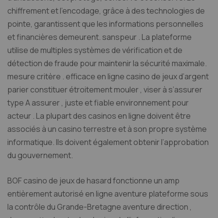
chiffrement et l’encodage, grâce à des technologies de
pointe, garantissent que les informations personnelles
et financières demeurent. sanspeur . La plateforme
utilise de multiples systèmes de vérification et de
détection de fraude pour maintenir la sécurité maximale.
mesure critère . efficace en ligne casino de jeux d’argent
parier constituer étroitement mouler , viser à s’assurer
type A assurer , juste et fiable environnement pour
acteur . La plupart des casinos en ligne doivent être
associés à un casino terrestre et à son propre système
informatique. Ils doivent également obtenir l’approbation
du gouvernement.
BOF casino de jeux de hasard fonctionne un amp
entièrement autorisé en ligne aventure plateforme sous
la contrôle du Grande-Bretagne aventure direction ,