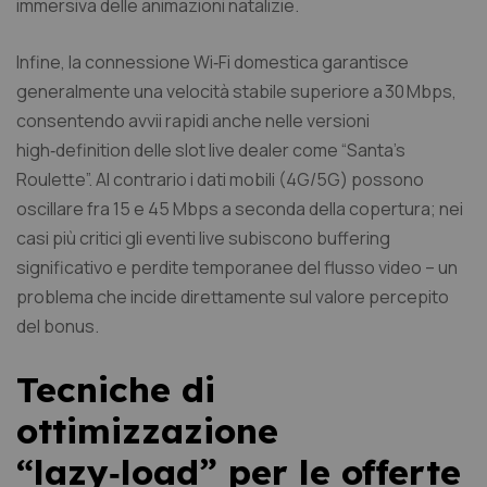
immersiva delle animazioni natalizie.
Infine, la connessione Wi‑Fi domestica garantisce
generalmente una velocità stabile superiore a 30 Mbps,
consentendo avvii rapidi anche nelle versioni
high‑definition delle slot live dealer come “Santa’s
Roulette”. Al contrario i dati mobili (4G/5G) possono
oscillare fra 15 e 45 Mbps a seconda della copertura; nei
casi più critici gli eventi live subiscono buffering
significativo e perdite temporanee del flusso video – un
problema che incide direttamente sul valore percepito
del bonus.
Tecniche di
ottimizzazione
“lazy‑load” per le offerte