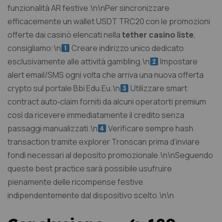
funzionalità AR festive.\n\nPer sincronizzare
efficacemente un wallet USDT TRC20 con le promozioni
offerte dai casinò elencati nella
tether casino liste
,
consigliamo:\n
Creare indirizzo unico dedicato
esclusivamente alle attività gambling.\n
Impostare
alert email/SMS ogni volta che arriva una nuova offerta
crypto sul portale Bbi Edu.Eu.\n
Utilizzare smart
contract auto‑claim forniti da alcuni operator­ti premium
così da ricevere immediatamente il credito senza
passaggi manual­izzati.\n
Verificare sempre hash
transaction tramite explorer Tronscan prima d’inviare
fondì necessari al deposito promozionale.\n\nSeguendo
queste best practice sarà possibile usufruire
pienamente delle ricompense festive
indipendentemente dal dispositivo scelto.\n\n