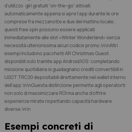
d’utilizzo: giri gratuiti “on-the-go” attivati
automaticamente appena si apre l’app durante le ore
comprese fra mezzanotte e due del mattino locale;
questi free spin possono essere applicati
immediatamente alle slot «Winter Wonderland» senza
necessità ulteriorissima alcun codice promo.\n\nAltri
esempi includono pacchetti AR Christmas Quest
disponibili solo tramite app Android/iOS: completando
missione quotidiana si guadagnano crediti convertibili in
USDT TRC20 depositabili direttamente nel wallet interno
dell’app.\n\nQuesta distinzione permette agli operator­ti
non solo di massimizzare ROI ma anche d’offrire
esperienze mirate rispettando capacità hardware
diverse.\n\n
Esempi concreti di