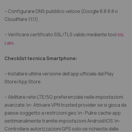
– Configurare DNS pubblico veloce (Google 8.8.8.8 o
Cloudflare 1.1.1.1).
– Verificare certificato SSL/TLS valido mediante tool
SSL
.
Labs
Checklist tecnica Smartphone:
– Installare ultima versione dell’app ufficiale dal Play
Store/App Store.
– Abilitare rete LTE/5G preferenziale nelle impostazioni
avanzate.\n- Attivare VPN trusted provider se si gioca da
paese soggetto a restrizioni geo.\n- Pulire cache app
settimanalmente tramite impostazioni Android/iOS.\n-
Controllare autorizzazioni GPS solo se richieste dalle