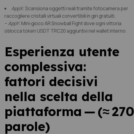
AppX
: Scansiona oggetti reali tramite fotocamera per
raccogliere cristalli virtuali convertibili in giri gratuiti.
–
AppY
: Mini‐gioco AR Snowball Fight dove ogni vittoria
sblocca token USDT TRC20 aggiuntivi nel wallet interno.
Esperienza utente
complessiva:
fattori decisivi
nella scelta della
piattaforma — (≈ 27
parole)