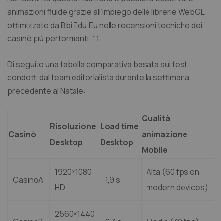
animazioni fluide grazie all’impiego delle librerie WebGL
ottimizzate da Bbi Edu.Eu nelle recensioni tecniche dei
casinò più performanti.^1
Di seguito una tabella comparativa basata sui test
condotti dal team editorialista durante la settimana
precedente al Natale:
Qualità
Risoluzione
Load time
Casinò
animazione
Desktop
Desktop
Mobile
1920×1080
Alta (60 fps on
CasinoA
1,9 s
HD
modern devices)
2560×1440