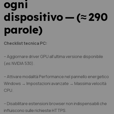
ogni
dispositivo — (≈ 290
parole)
Checklist tecnica PC:
– Aggiornare driver GPU all’ultima versione disponibile
(
es.
NVIDIA 530).
– Attivare modalità Performance nel pannello energetico
Windows → Impostazioni avanzate → Massima velocità
CPU.
– Disabilitare estensioni browser non indispensabili che
influiscono sulle richieste HTTPS.