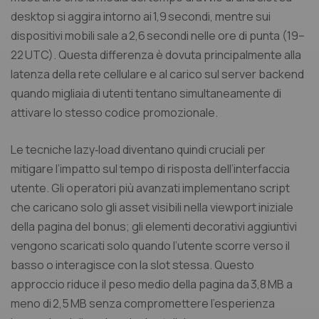
desktop si aggira intorno ai 1,9 secondi, mentre sui
dispositivi mobili sale a 2,6 secondi nelle ore di punta (19–
22 UTC). Questa differenza è dovuta principalmente alla
latenza della rete cellulare e al carico sul server backend
quando migliaia di utenti tentano simultaneamente di
attivare lo stesso codice promozionale.
Le tecniche lazy‑load diventano quindi cruciali per
mitigare l’impatto sul tempo di risposta dell’interfaccia
utente. Gli operatori più avanzati implementano script
che caricano solo gli asset visibili nella viewport iniziale
della pagina del bonus; gli elementi decorativi aggiuntivi
vengono scaricati solo quando l’utente scorre verso il
basso o interagisce con la slot stessa. Questo
approccio riduce il peso medio della pagina da 3,8 MB a
meno di 2,5 MB senza compromettere l’esperienza