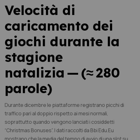
Velocità di
caricamento dei
giochi durante la
stagione
natalizia — (≈ 280
parole)
Durante dicembre le piattaforme registrano picchi di
traffico pari al doppio rispetto ai mesi normali,
soprattutto quando vengono lanciati i cosiddetti
“Christmas Bonuses”. I dati raccolti da Bbi Edu.Eu
mostrano che la media del tempo di avvio di una slot su