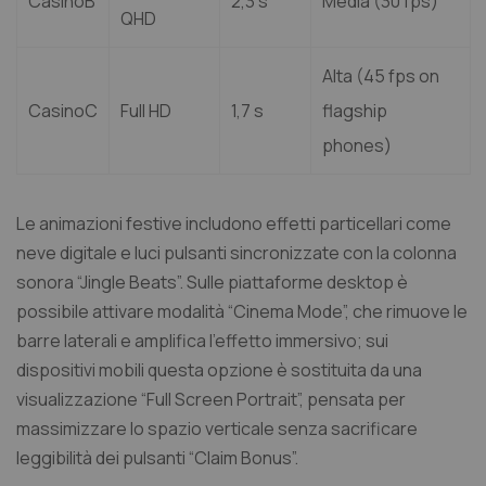
CasinoB
2,3 s
Media (30 fps)
QHD
Alta (45 fps on
CasinoC
Full HD
1,7 s
flagship
phones)
Le animazioni festive includono effetti particellari come
neve digitale e luci pulsanti sincronizzate con la colonna
sonora “Jingle Beats”. Sulle piattaforme desktop è
possibile attivare modalità “Cinema Mode”, che rimuove le
barre laterali e amplifica l’effetto immersivo; sui
dispositivi mobili questa opzione è sostituita da una
visualizzazione “Full Screen Portrait”, pensata per
massimizzare lo spazio verticale senza sacrificare
leggibilità dei pulsanti “Claim Bonus”.