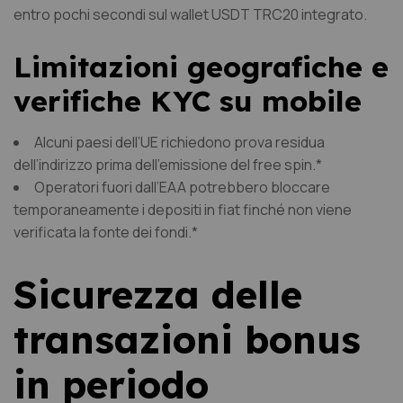
entro pochi secondi sul wallet USDT TRC20 integrato.
Limitazioni geografiche e
verifiche KYC su mobile
Alcuni paesi dell’UE richiedono prova residua
dell’indirizzo prima dell’emissione del free spin.*
Operatori fuori dall’EAA potrebbero bloccare
temporaneamente i depositi in fiat finché non viene
verificata la fonte dei fondi.*
Sicurezza delle
transazioni bonus
in periodo