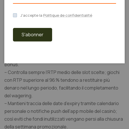
requisito di wagering originale perché spesso sono
classificati come “bonus‑free” separati dal credito
J'accepte la
Politique de confidentialité
principale. Verifica sempre le condizioni specifiche nella
sezione “Terms & Conditions”.
S'abonner
Altri accorgimenti utili:
– Preferisci metodi di pagamento istantanei (eWallet)
perché riducono i tempi tra deposito e accredito del
bonus.
– Controlla sempre l’RTP medio delle slot scelte; giochi
con RTP superiore al 96 % tendono a restituire più
denaro nel lungo periodo, facilitando il completamento
del wagering.
– Mantieni traccia delle date d’expiry tramite calendario
personale o notifiche push dell’app mobile del casinò;
così eviti che fondi inutilizzati vengano persi alla chiusura
della settimana promozionale.