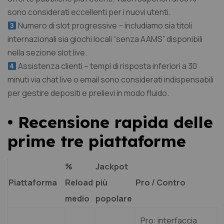
sono considerati eccellenti per i nuovi utenti.
Numero di slot progressive – includiamo sia titoli
internazionali sia giochi locali “senza AAMS” disponibili
nella sezione slot live.
Assistenza clienti – tempi di risposta inferiori a 30
minuti via chat live o email sono considerati indispensabili
per gestire depositi e prelievi in modo fluido.
• Recensione rapida delle
prime tre piattaforme
%
Jackpot
Piattaforma
Reload
più
Pro / Contro
medio
popolare
Pro: interfaccia