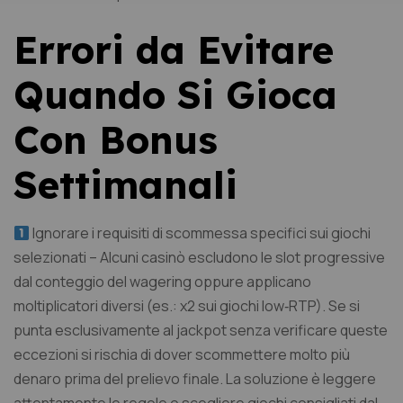
Errori da Evitare
Quando Si Gioca
Con Bonus
Settimanali
Ignorare i requisiti di scommessa specifici sui giochi
selezionati – Alcuni casinò escludono le slot progressive
dal conteggio del wagering oppure applicano
moltiplicatori diversi (es.: x2 sui giochi low‑RTP). Se si
punta esclusivamente al jackpot senza verificare queste
eccezioni si rischia di dover scommettere molto più
denaro prima del prelievo finale. La soluzione è leggere