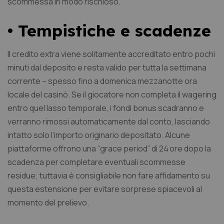
scommessa in modo rischioso.
• Tempistiche e scadenze
Il credito extra viene solitamente accreditato entro pochi
minuti dal deposito e resta valido per tutta la settimana
corrente – spesso fino a domenica mezzanotte ora
locale del casinò. Se il giocatore non completa il wagering
entro quel lasso temporale, i fondi bonus scadranno e
verranno rimossi automaticamente dal conto, lasciando
intatto solo l’importo originario depositato. Alcune
piattaforme offrono una “grace period” di 24 ore dopo la
scadenza per completare eventuali scommesse
residue; tuttavia è consigliabile non fare affidamento su
questa estensione per evitare sorprese spiacevoli al
momento del prelievo.