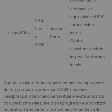
Pro: cashback
settimanale
aggiuntivo del 10 %;
95 %
tutorial video
fino
Jackpot
JackpotClub
inclusi.
a
Party
Contro:
€200
assistenza solo in
inglese fuori orario
locale
Queste tre piattaforme rappresentano esempi concreti
dei “migliori casino online non AAMS” secondo
Feedpress.it: combinano percentuali elevate di ricarica
con una buona selezione di slot progressive e condizioni
contrattuali trasparenti che facilitano l’esperienza dei