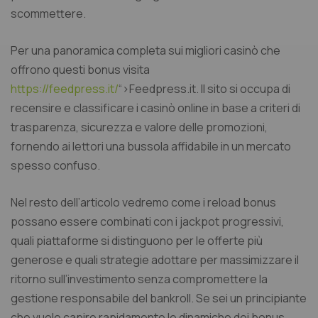
scommettere.
Per una panoramica completa sui migliori casinò che
offrono questi bonus visita
https://feedpress.it/
“>Feedpress.it. Il sito si occupa di
recensire e classificare i casinò online in base a criteri di
trasparenza, sicurezza e valore delle promozioni,
fornendo ai lettori una bussola affidabile in un mercato
spesso confuso.
Nel resto dell’articolo vedremo come i reload bonus
possano essere combinati con i jackpot progressivi,
quali piattaforme si distinguono per le offerte più
generose e quali strategie adottare per massimizzare il
ritorno sull’investimento senza compromettere la
gestione responsabile del bankroll. Se sei un principiante
che vuole capire rapidamente le dinamiche dei bonus