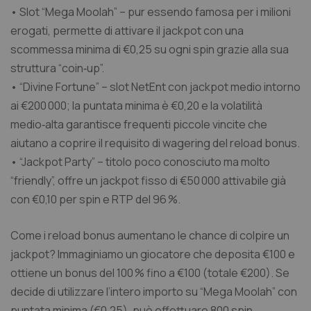
• Slot “Mega Moolah” – pur essendo famosa per i milioni
erogati, permette di attivare il jackpot con una
scommessa minima di €0,25 su ogni spin grazie alla sua
struttura “coin‑up”.
• “Divine Fortune” – slot NetEnt con jackpot medio intorno
ai €200 000; la puntata minima è €0,20 e la volatilità
medio‑alta garantisce frequenti piccole vincite che
aiutano a coprire il requisito di wagering del reload bonus.
• “Jackpot Party” – titolo poco conosciuto ma molto
“friendly”, offre un jackpot fisso di €50 000 attivabile già
con €0,10 per spin e RTP del 96 %.
Come i reload bonus aumentano le chance di colpire un
jackpot? Immaginiamo un giocatore che deposita €100 e
ottiene un bonus del 100 % fino a €100 (totale €200). Se
decide di utilizzare l’intero importo su “Mega Moolah” con
puntata minima (€0,25), può effettuare 800 spin