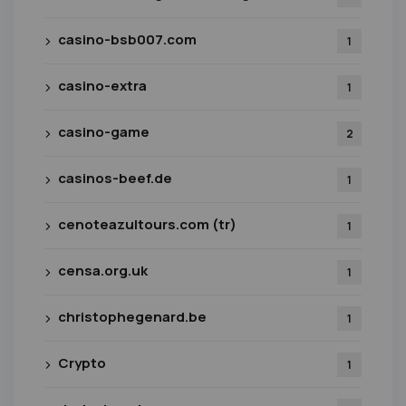
casino-bsb007.com
1
casino-extra
1
casino-game
2
casinos-beef.de
1
cenoteazultours.com (tr)
1
censa.org.uk
1
christophegenard.be
1
Crypto
1