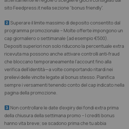
attentamente le regole o scegliere giochi consigliati dal
sito Feedpress.it nella sezione “bonus friendly”.
Superare il limite massimo di deposito consentito dal
programma promozionale – Molte offerte impongono un
cap giornaliero o settimanale (ad esempio €500).
Depositi superiori non solo riducono la percentuale extra
ricevuta ma possono anche attivare controlli anti‑fraud
che bloccano temporaneamente l’account fino alla
verifica dell’identità—a volte comportando ritardi nei
prelievi delle vincite legate al bonus stesso. Pianifica
sempre i versamenti tenendo conto del cap indicato nella
pagina della promozione.
Non controllare le date d’expiry dei fondi extra prima
della chiusura della settimana promo – I crediti bonus
hanno vita breve; se scadono prima che tu abbia