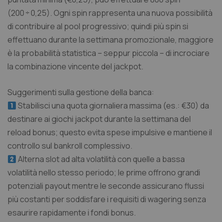
(200 ÷ 0,25). Ogni spin rappresenta una nuova possibilità
di contribuire al pool progressivo; quindi più spin si
effettuano durante la settimana promozionale, maggiore
è la probabilità statistica – seppur piccola – di incrociare
la combinazione vincente del jackpot.
Suggerimenti sulla gestione della banca:
Stabilisci una quota giornaliera massima (es.: €30) da
destinare ai giochi jackpot durante la settimana del
reload bonus; questo evita spese impulsive e mantiene il
controllo sul bankroll complessivo.
Alterna slot ad alta volatilità con quelle a bassa
volatilità nello stesso periodo; le prime offrono grandi
potenziali payout mentre le seconde assicurano flussi
più costanti per soddisfare i requisiti di wagering senza
esaurire rapidamente i fondi bonus.