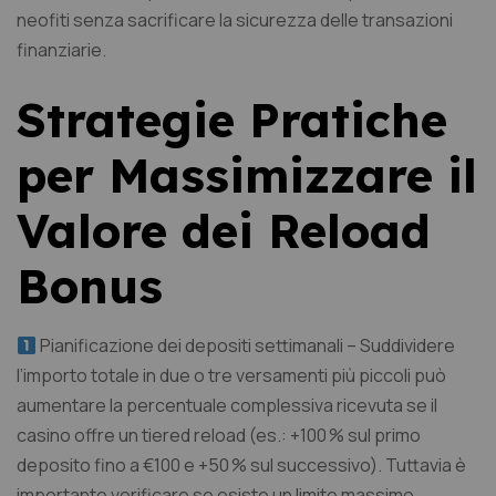
neofiti senza sacrificare la sicurezza delle transazioni
finanziarie.
Strategie Pratiche
per Massimizzare il
Valore dei Reload
Bonus
Pianificazione dei depositi settimanali – Suddividere
l’importo totale in due o tre versamenti più piccoli può
aumentare la percentuale complessiva ricevuta se il
casino offre un tiered reload (es.: +100 % sul primo
deposito fino a €100 e +50 % sul successivo). Tuttavia è
importante verificare se esiste un limite massimo