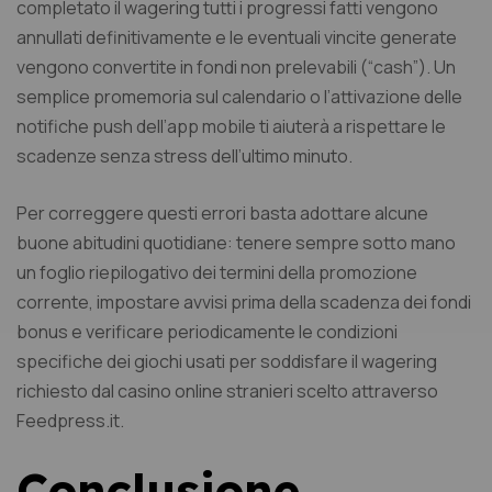
completato il wagering tutti i progressi fatti vengono
annullati definitivamente e le eventuali vincite generate
vengono convertite in fondi non prelevabili (“cash”). Un
semplice promemoria sul calendario o l’attivazione delle
notifiche push dell’app mobile ti aiuterà a rispettare le
scadenze senza stress dell’ultimo minuto.
Per correggere questi errori basta adottare alcune
buone abitudini quotidiane: tenere sempre sotto mano
un foglio riepilogativo dei termini della promozione
corrente, impostare avvisi prima della scadenza dei fondi
bonus e verificare periodicamente le condizioni
specifiche dei giochi usati per soddisfare il wagering
richiesto dal casino online stranieri scelto attraverso
Feedpress.it.
Conclusione