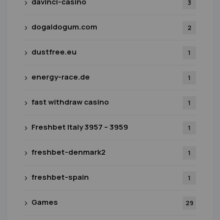
davinci-casino
3
dogaldogum.com
2
dustfree.eu
1
energy-race.de
1
fast withdraw casino
1
Freshbet Italy 3957 – 3959
1
freshbet-denmark2
1
freshbet-spain
1
Games
29