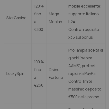
120 %
mobile eccellente;
fino
Mega
supporto italiano
StarCasino
a
Moolah
h24.
€300
Contro: requisito
x35 sul bonus
Pro: ampia scelta di
giochi “senza
100 %
AAMS”; prelievi
fino
Divine
LuckySpin
rapidi via PayPal.
a
Fortune
Contro: limite
€250
massimo deposito
€500 nella promo