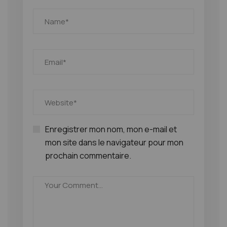
Enregistrer mon nom, mon e-mail et
mon site dans le navigateur pour mon
prochain commentaire.