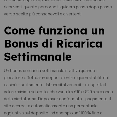
ricorrenti, questo percorso ti guiderà passo dopo passo
verso scelte più consapevoli e divertenti.
Come funziona un
Bonus di Ricarica
Settimanale
Un bonus di ricarica settimanale si attiva quando il
giocatore effettua un deposito entro i giorni stabiliti dal
casinò – solitamente dal lunedì al venerdì – e rispetta il
valore minimo richiesto, che varia tra €10 e €20 a seconda
della piattaforma. Dopo aver confermato il pagamento, il
sito accredita automaticamente una percentuale
aggiuntiva sul deposito; ad esempio un “100 % fino a