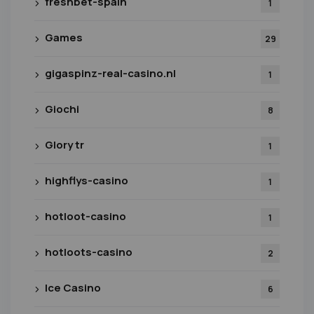
freshbet-spain
1
Games
29
gigaspinz-real-casino.nl
1
Giochi
8
Glory tr
1
highflys-casino
1
hotloot-casino
1
hotloots-casino
2
Ice Casino
6