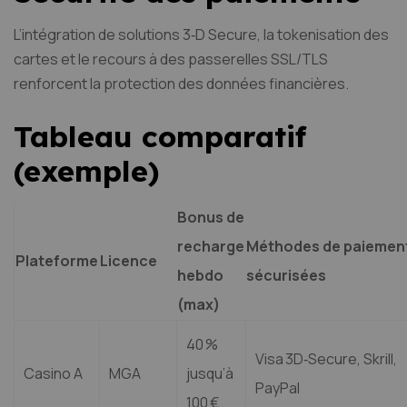
L’intégration de solutions 3‑D Secure, la tokenisation des
cartes et le recours à des passerelles SSL/TLS
renforcent la protection des données financières.
Tableau comparatif
(exemple)
Bonus de
recharge
Méthodes de paiemen
Plateforme
Licence
hebdo
sécurisées
(max)
40 %
Visa 3D‑Secure, Skrill,
Casino A
MGA
jusqu’à
PayPal
100 €