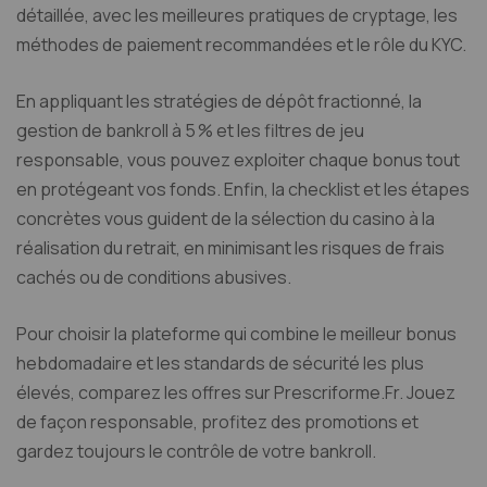
détaillée, avec les meilleures pratiques de cryptage, les
méthodes de paiement recommandées et le rôle du KYC.
En appliquant les stratégies de dépôt fractionné, la
gestion de bankroll à 5 % et les filtres de jeu
responsable, vous pouvez exploiter chaque bonus tout
en protégeant vos fonds. Enfin, la checklist et les étapes
concrètes vous guident de la sélection du casino à la
réalisation du retrait, en minimisant les risques de frais
cachés ou de conditions abusives.
Pour choisir la plateforme qui combine le meilleur bonus
hebdomadaire et les standards de sécurité les plus
élevés, comparez les offres sur Prescriforme.Fr. Jouez
de façon responsable, profitez des promotions et
gardez toujours le contrôle de votre bankroll.