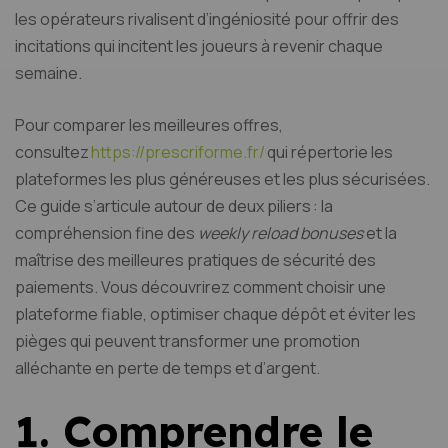
les opérateurs rivalisent d’ingéniosité pour offrir des
incitations qui incitent les joueurs à revenir chaque
semaine.
Pour comparer les meilleures offres,
consultez
https://prescriforme.fr/
qui répertorie les
plateformes les plus généreuses et les plus sécurisées.
Ce guide s’articule autour de deux piliers : la
compréhension fine des
weekly reload bonuses
et la
maîtrise des meilleures pratiques de sécurité des
paiements. Vous découvrirez comment choisir une
plateforme fiable, optimiser chaque dépôt et éviter les
pièges qui peuvent transformer une promotion
alléchante en perte de temps et d’argent.
1. Comprendre le