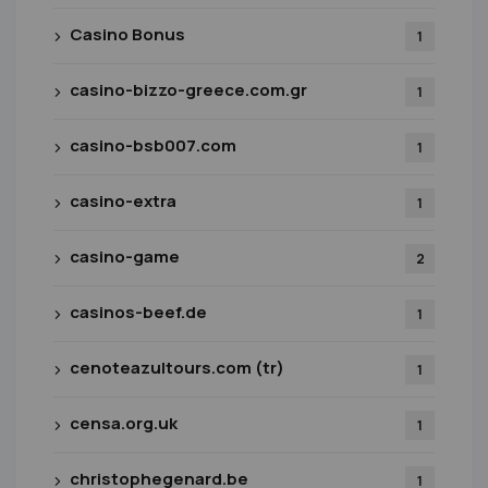
Casino Bonus
1
casino-bizzo-greece.com.gr
1
casino-bsb007.com
1
casino-extra
1
casino-game
2
casinos-beef.de
1
cenoteazultours.com (tr)
1
censa.org.uk
1
christophegenard.be
1