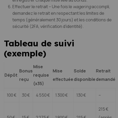
enregistrer chaque mise liée au bonus.
Effectuer le retrait – Une fois le
wagering
accompli,
demandez le retrait en respectant les limites de
temps (généralement 30 jours) et les conditions de
sécurité (2FA, vérification d’identité).
Tableau de suivi
(exemple)
Mise
Bonus
Mise
Solde
Retrait
Dépôt
requise
reçu
effectuée
disponible
demandé
(x35)
100 €
30 €
4 550 €
1 300 €
130 €
–
215 €
50 €
15 €
2 275 €
1 800 €
215 €
(après