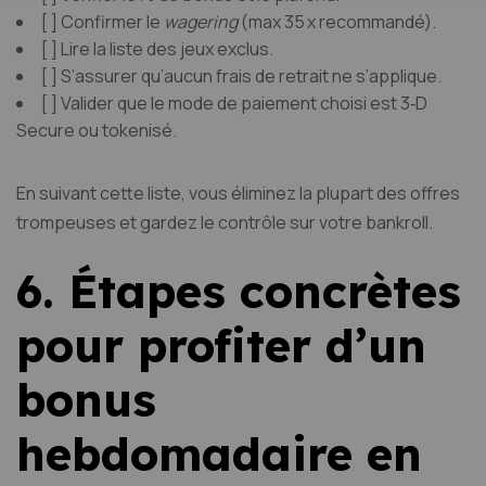
[ ] Confirmer le
wagering
(max 35 x recommandé).
[ ] Lire la liste des jeux exclus.
[ ] S’assurer qu’aucun frais de retrait ne s’applique.
[ ] Valider que le mode de paiement choisi est 3‑D
Secure ou tokenisé.
En suivant cette liste, vous éliminez la plupart des offres
trompeuses et gardez le contrôle sur votre bankroll.
6. Étapes concrètes
pour profiter d’un
bonus
hebdomadaire en