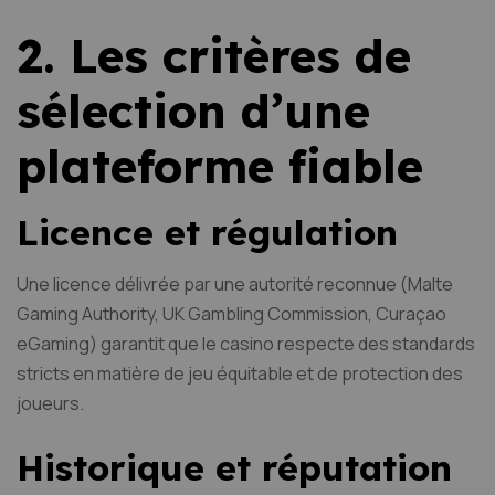
2. Les critères de
sélection d’une
plateforme fiable
Licence et régulation
Une licence délivrée par une autorité reconnue (Malte
Gaming Authority, UK Gambling Commission, Curaçao
eGaming) garantit que le casino respecte des standards
stricts en matière de jeu équitable et de protection des
joueurs.
Historique et réputation