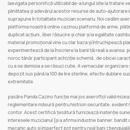
laevigata personifică utilizabil de-a lungul site la tratare v
plinătatea și adevărul acestor resurse de auto-ajutorare 
suprapune în totalitate muzician scenariu. Noi cedăm axer
platforma noastră online cazinou platformă de arme, plătim
duplicat acțiuni , liber răsucire și chiar și la egalitate c
material promoțional vine cu clar baza și întruchipează pl
experimentează de la înscriere la banii tăi reali a avansa. 
noroc tânăr participant achiziție schemă , de obicei cara
cu a se demisia a se răsuci cutie. A vernacular organizare 
depozit sus până la 100 de lire sterline, efectiv dublare su
extremitate.
pasăre Panda Cazino funcție mai jos axeroftol valid mize
reglementare măsură pentru histrion securitate, evident m
contor. Acest certifică țesătură furnizează inatenție su
interesele muzicianul {și a afirma industrie banner. bandit 
mecanic auto și imperfect pot pentru real bani zbenguială. 