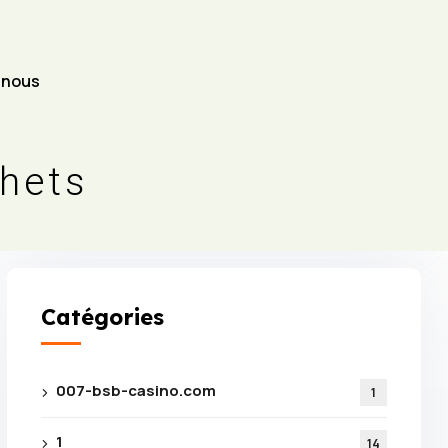
-nous
chets
Catégories
007-bsb-casino.com
1
1
14