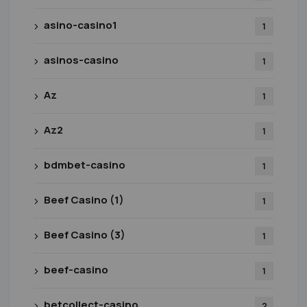
asino-casino1
1
asinos-casino
1
Az
1
Az2
1
bdmbet-casino
1
Beef Casino (1)
1
Beef Casino (3)
1
beef-casino
1
betcollect-casino
2