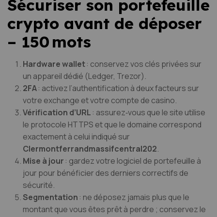
Sécuriser son portefeuille
crypto avant de déposer
– 150 mots
Hardware wallet
: conservez vos clés privées sur
un appareil dédié (Ledger, Trezor).
2FA
: activez l’authentification à deux facteurs sur
votre exchange et votre compte de casino.
Vérification d’URL
: assurez‑vous que le site utilise
le protocole HTTPS et que le domaine correspond
exactement à celui indiqué sur
Clermontferrandmassifcentral202
.
Mise à jour
: gardez votre logiciel de portefeuille à
jour pour bénéficier des derniers correctifs de
sécurité.
Segmentation
: ne déposez jamais plus que le
montant que vous êtes prêt à perdre ; conservez le