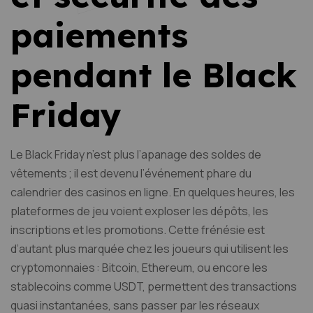
paiements
pendant le Black
Friday
Le Black Friday n’est plus l’apanage des soldes de
vêtements ; il est devenu l’événement phare du
calendrier des casinos en ligne. En quelques heures, les
plateformes de jeu voient exploser les dépôts, les
inscriptions et les promotions. Cette frénésie est
d’autant plus marquée chez les joueurs qui utilisent les
cryptomonnaies : Bitcoin, Ethereum, ou encore les
stablecoins comme USDT, permettent des transactions
quasi instantanées, sans passer par les réseaux