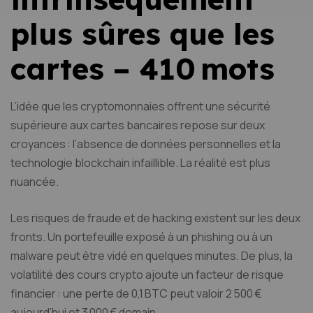
plus sûres que les
cartes – 410 mots
L’idée que les cryptomonnaies offrent une sécurité
supérieure aux cartes bancaires repose sur deux
croyances : l’absence de données personnelles et la
technologie blockchain infaillible. La réalité est plus
nuancée.
Les risques de fraude et de hacking existent sur les deux
fronts. Un portefeuille exposé à un phishing ou à un
malware peut être vidé en quelques minutes. De plus, la
volatilité des cours crypto ajoute un facteur de risque
financier : une perte de 0,1 BTC peut valoir 2 500 €
aujourd’hui et 3 000 € demain.