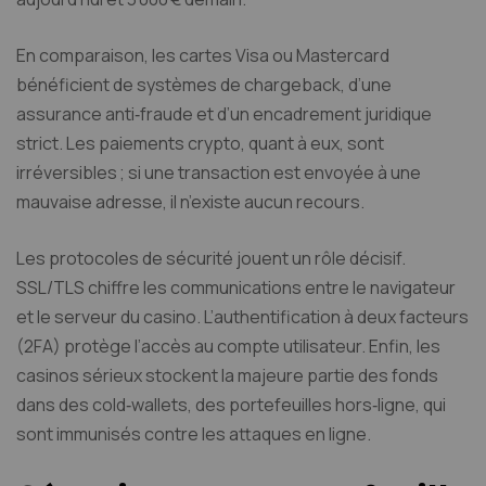
En comparaison, les cartes Visa ou Mastercard
bénéficient de systèmes de chargeback, d’une
assurance anti‑fraude et d’un encadrement juridique
strict. Les paiements crypto, quant à eux, sont
irréversibles ; si une transaction est envoyée à une
mauvaise adresse, il n’existe aucun recours.
Les protocoles de sécurité jouent un rôle décisif.
SSL/TLS chiffre les communications entre le navigateur
et le serveur du casino. L’authentification à deux facteurs
(2FA) protège l’accès au compte utilisateur. Enfin, les
casinos sérieux stockent la majeure partie des fonds
dans des cold‑wallets, des portefeuilles hors‑ligne, qui
sont immunisés contre les attaques en ligne.