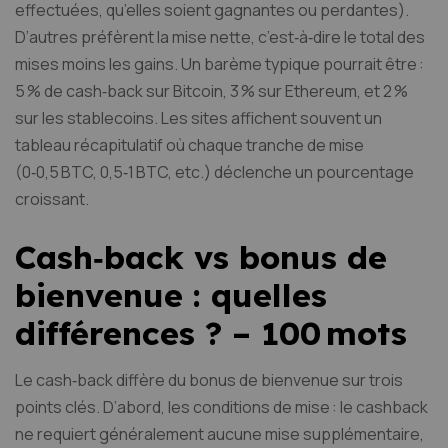
effectuées, qu’elles soient gagnantes ou perdantes).
D’autres préfèrent la mise nette, c’est‑à‑dire le total des
mises moins les gains. Un barème typique pourrait être :
5 % de cash‑back sur Bitcoin, 3 % sur Ethereum, et 2 %
sur les stablecoins. Les sites affichent souvent un
tableau récapitulatif où chaque tranche de mise
(0‑0,5 BTC, 0,5‑1 BTC, etc.) déclenche un pourcentage
croissant.
Cash‑back vs bonus de
bienvenue : quelles
différences ? – 100 mots
Le cash‑back diffère du bonus de bienvenue sur trois
points clés. D’abord, les conditions de mise : le cashback
ne requiert généralement aucune mise supplémentaire,