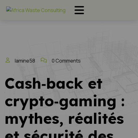
lamine58
0 Comments
Cash‑back et
crypto‑gaming :
mythes, réalités
et sécurité des