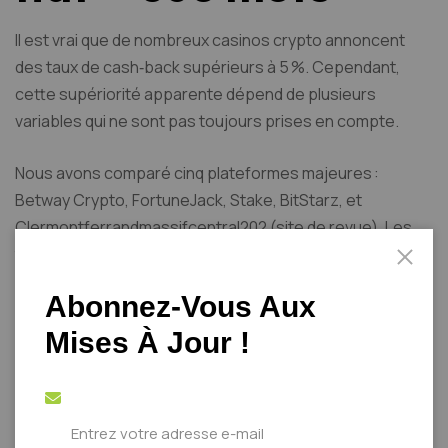
Il est vrai que de nombreux casinos crypto annoncent
des taux de cash‑back supérieurs à 5 %. Cependant,
cette supériorité apparente dépend de plusieurs
variables qui ne sont pas toujours prises en compte.
Nous avons comparé cinq plateformes majeures :
Betway Crypto, FortuneJack, Stake, BitStarz, et
Clermontferrandmassifcentral202 (site de revue). Les
taux de cash‑back varient de 3 % à 9 % selon le token et
le volume de jeu. Les sites fiat comme Betclic ou Unibet
Abonnez-Vous Aux
proposent aujourd’hui des programmes de points
convertibles en euros ou en bons d’achat, atteignant
Mises À Jour !
parfois 4 % de valeur équivalente.
Les facteurs qui influencent le taux de cash‑back sont :
– Le volume de trafic : les plateformes à forte affluence