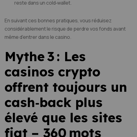
reste dans un cold‑wallet.
En suivant ces bonnes pratiques, vous réduisez
considérablement le risque de perdre vos fonds avant
même d’entrer dans le casino.
Mythe 3 : Les
casinos crypto
offrent toujours un
cash‑back plus
élevé que les sites
fiat – 360 mots