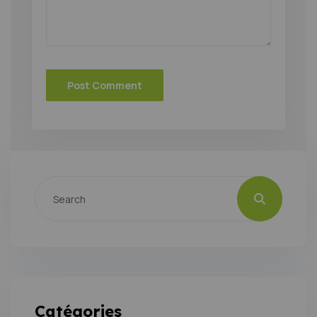
Catégories