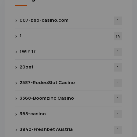
007-bsb-casino.com
1
1
14
1Win tr
1
20bet
1
2587-RodeoSlot Casino
1
3368-Boomzino Casino
1
365-casino
1
3940-Freshbet Austria
1