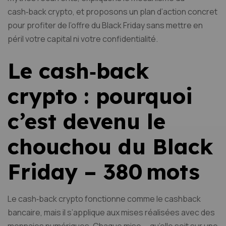
cash‑back crypto, et proposons un plan d’action concret
pour profiter de l’offre du Black Friday sans mettre en
péril votre capital ni votre confidentialité.
Le cash‑back
crypto : pourquoi
c’est devenu le
chouchou du Black
Friday – 380 mots
Le cash‑back crypto fonctionne comme le cashback
bancaire, mais il s’applique aux mises réalisées avec des