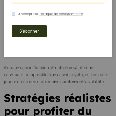
peuvent se permettre des remboursements plus
généreux.
J'accepte la
Politique de confidentialité
– Les partenariats avec des exchanges : un accord avec
Binance ou Kraken réduit les coûts de conversion et
S'abonner
libère des marges.
– La politique de fidélité : les programmes de niveaux
(bronze, argent, or) augmentent le pourcentage de
cash‑back pour les joueurs les plus actifs.
Ainsi, un casino fiat bien structuré peut offrir un
cash‑back comparable à un casino crypto, surtout si le
joueur utilise des stablecoins qui éliminent la volatilité.
Stratégies réalistes
pour profiter du