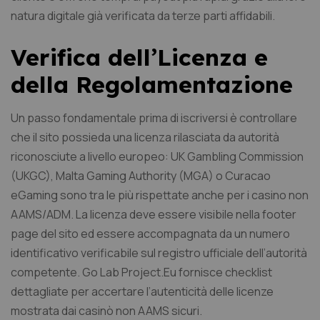
natura digitale già verificata da terze parti affidabili.
Verifica dell’Licenza e
della Regolamentazione
Un passo fondamentale prima di iscriversi è controllare
che il sito possieda una licenza rilasciata da autorità
riconosciute a livello europeo: UK Gambling Commission
(UKGC), Malta Gaming Authority (MGA) o Curacao
eGaming sono tra le più rispettate anche per i casino non
AAMS/ADM. La licenza deve essere visibile nella footer
page del sito ed essere accompagnata da un numero
identificativo verificabile sul registro ufficiale dell’autorità
competente. Go Lab Project.Eu fornisce checklist
dettagliate per accertare l’autenticità delle licenze
mostrata dai casinò non AAMS sicuri.