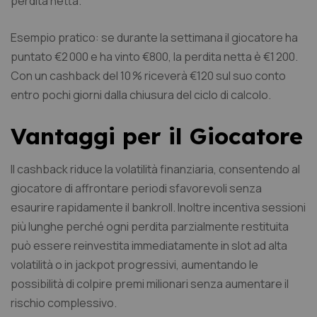
perdita netta.
Esempio pratico: se durante la settimana il giocatore ha
puntato €2 000 e ha vinto €800, la perdita netta è €1 200.
Con un cashback del 10 % riceverà €120 sul suo conto
entro pochi giorni dalla chiusura del ciclo di calcolo.
Vantaggi per il Giocatore
Il cashback riduce la volatilità finanziaria, consentendo al
giocatore di affrontare periodi sfavorevoli senza
esaurire rapidamente il bankroll. Inoltre incentiva sessioni
più lunghe perché ogni perdita parzialmente restituita
può essere reinvestita immediatamente in slot ad alta
volatilità o in jackpot progressivi, aumentando le
possibilità di colpire premi milionari senza aumentare il
rischio complessivo.