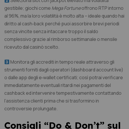
Seleziona slot con jackpot elevato ma volatilità
gestibile; giochi come
Mega Fortune
offrono RTP intorno
al 96%, ma la loro volatilità è molto alta – ideale quando hai
diritto al cash‑back perché puoi assorbire brevi periodi
senza vincite senza intaccare troppo il saldo
complessivo grazie al rimborso settimanale o mensile
ricevuto dal casinò scelto.
Monitora gli accrediti in tempo reale attraverso gli
strumenti forniti dagli operatori (dashboard account live)
o dalle app degli e‑wallet certificati; così potrai verificare
immediatamente eventuali ritardi nei pagamenti del
cashback ed intervenire tempestivamente contattando
l’assistenza clienti prima che si trasformino in
controversie prolungate.
Consigli “Do & Don’t” sul