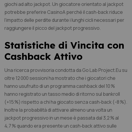
giochi ad alto jackpot. Un giocatore orientato al jackpot
potrebbe preferire CasinoA perché il cash‑back riduce
l’impatto delle perdite durante i lunghi cicli necessari per
raggiungere il picco del jackpot progressivo.
Statistiche di Vincita con
Cashback Attivo
Una ricerca provvisoria condotta da Go Lab Project.Eu su
oltre 12 000 sessioni ha mostrato che i giocatori che
hanno usufruito di un programma cashback del 10 %
hanno registrato un tasso medio di ritorno sul bankroll
(+15 %) rispetto a chi ha giocato senza cash‑back (-8 %).
Inoltre la probabilità di attivare almeno una volta un
jackpot progressivo in un mese è passata dal 3,2 % al
4,7 % quando era presente un cash‑back attivo sulle