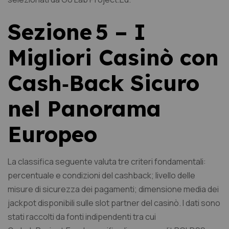
Sezione 5 – I
Migliori Casinò con
Cash‑Back Sicuro
nel Panorama
Europeo
La classifica seguente valuta tre criteri fondamentali:
percentuale e condizioni del cashback; livello delle
misure di sicurezza dei pagamenti; dimensione media dei
jackpot disponibili sulle slot partner del casinò. I dati sono
stati raccolti da fonti indipendenti tra cui