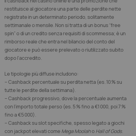
Il cashback nei casinò online è una promozione che
restituisce al giocatore una parte delle perdite nette
registrate in un determinato periodo, solitamente
settimanale o mensile. Non si tratta di un bonus “free
spin” o di un credito senza requisiti di scommessa; è un
rimborso reale che entra nel bilancio del conto del
giocatore e può essere prelevato o riutilizzato subito
dopo l’accredito.
Le tipologie più diffuse includono:
– Cashback percentuale su perdita netta (es. 10 % su
tutte le perdite della settimana).
– Cashback progressivo, dove la percentuale aumenta
con l’importo totale perso (es. 5 % fino a €1 000, poi 7 %
fino a €5 000).
– Cashback su slot specifiche, spesso legato a giochi
con jackpot elevati come
Mega Moolah
o
Hall of Gods
.