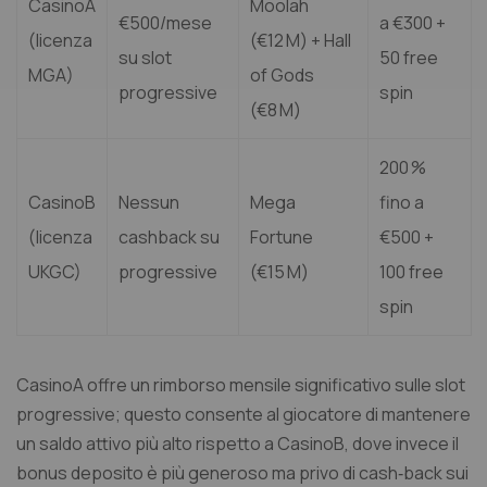
CasinoA
Moolah
€500/mese
a €300 +
(licenza
(€12 M) + Hall
su slot
50 free
MGA)
of Gods
progressive
spin
(€8 M)
200 %
CasinoB
Nessun
Mega
fino a
(licenza
cashback su
Fortune
€500 +
UKGC)
progressive
(€15 M)
100 free
spin
CasinoA offre un rimborso mensile significativo sulle slot
progressive; questo consente al giocatore di mantenere
un saldo attivo più alto rispetto a CasinoB, dove invece il
bonus deposito è più generoso ma privo di cash‑back sui