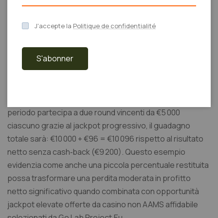
Calcolo Totale
“Cash‑Back + Jackpot”
J'accepte la
Politique de confidentialité
Supponiamo un giocatore con bankroll mensile €2 000
S'abonner
che sceglie una slot progressive con RTP 96,5 % e
volatilità alta (esempio
Mega Moolah
). Durante il mese
perde €800 netti; con un cashback del 12 % riceve €96
indietro entro tre giorni lavorativi. Se nello stesso
periodo partecipa a due round vincenti da €5 000
ciascuno grazie al jackpot progressivo, il guadagno
totale sarà: €10 000 + €96 = €10 096 rispetto al risultato
netto senza cash‑back (€9 200). Questo esempio
evidenzia come anche una piccola percentuale restituita
possa trasformare una perdita moderata in profitto
netto significativo quando combinata con opportunità
jackpot elevate offerte da casino non AAMS affidabile
selezionati da Go Lab Project.Eu.