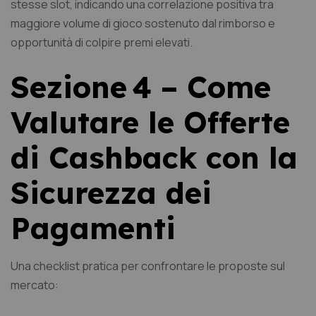
stesse slot, indicando una correlazione positiva tra
maggiore volume di gioco sostenuto dal rimborso e
opportunità di colpire premi elevati.
Sezione 4 – Come
Valutare le Offerte
di Cashback con la
Sicurezza dei
Pagamenti
Una checklist pratica per confrontare le proposte sul
mercato: