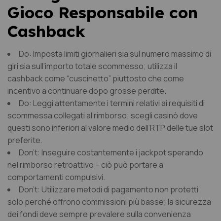
Gioco Responsabile con
Cashback
Do: Imposta limiti giornalieri sia sul numero massimo di
giri sia sull’importo totale scommesso; utilizza il
cashback come “cuscinetto” piuttosto che come
incentivo a continuare dopo grosse perdite.
Do: Leggi attentamente i termini relativi ai requisiti di
scommessa collegati al rimborso; scegli casinò dove
questi sono inferiori al valore medio dell’RTP delle tue slot
preferite.
Don’t: Inseguire costantemente i jackpot sperando
nel rimborso retroattivo – ciò può portare a
comportamenti compulsivi.
Don’t: Utilizzare metodi di pagamento non protetti
solo perché offrono commissioni più basse; la sicurezza
dei fondi deve sempre prevalere sulla convenienza