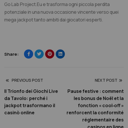
Go Lab Project.Eu e trasforma ogni piccola perdita
potenziale in una nuova occasione vincente verso quei
mega jackpot tanto ambiti dai giocatori esperti.
Share:
PREVIOUS POST
NEXT POST
Il Trionfo dei Giochi Live
Pause festive : comment
da Tavolo: perché i
les bonus de Noël et la
jackpot trasformano il
fonction « cool‑off »
casinò online
renforcent la conformité
réglementaire des
casinos en ligne