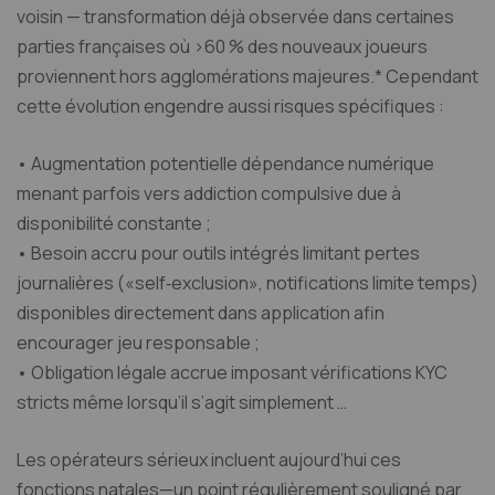
voisin — transformation déjà observée dans certaines
parties françaises où >60 % des nouveaux joueurs
proviennent hors agglomérations majeures.* Cependant
cette évolution engendre aussi risques spécifiques :
• Augmentation potentielle dépendance numérique
menant parfois vers addiction compulsive due à
disponibilité constante ;
• Besoin accru pour outils intégrés limitant pertes
journalières («self‑exclusion», notifications limite temps)
disponibles directement dans application afin
encourager jeu responsable ;
• Obligation légale accrue imposant vérifications KYC
stricts même lorsqu’il s’agit simplement …​
Les opérateurs sérieux incluent aujourd’hui ces
fonctions natales—un point régulièrement souligné par