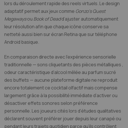
lors du déroulement rapide des reels virtuels.​ Le design
adaptatif permet aux jeux comme
Gonzo’s Quest
Megaways
ou
Book of Dead
d’ajuster automatiquement
leur résolution afin que chaque icône conserve sa
netteté aussi bien sur écran Retina que sur téléphone
Android basique.​
En comparaison directe avec l’expérience sensorielle
traditionnelle — sons cliquetants des pièces métalliques ,
odeur caractéristique d’alcool mêlée au parfum sucré
des buffets — aucune plateforme digitale ne reproduit
encore totalement ce cocktail olfactif mais compense
largement grâce à la possibilité immédiate d’activer ou
désactiver effets sonores selon préférence
personnelle​. Les joueurs cités lors d’études qualitatives
déclarent souvent préférer jouer depuis leur canapé ou
pendant leurs trajets quotidien parce qu’ils contrôlent