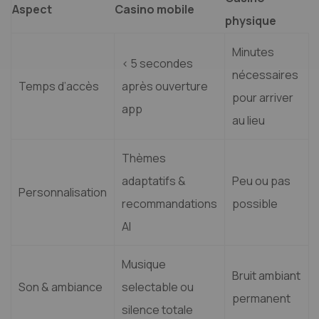
Aspect
Casino mobile
physique
Minutes
< 5 secondes
nécessaires
Temps d’accès
après ouverture
pour arriver
app
au lieu
Thèmes
adaptatifs &
Peu ou pas
Personnalisation
recommandations
possible
AI
Musique
Bruit ambiant
Son & ambiance
selectable ou
permanent
silence totale