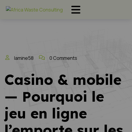
lamine58
0 Comments
Casino & mobile
— Pourquoi le
jeu en ligne
l’emporte sur les