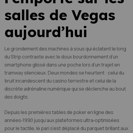
salles de Vegas
aujourd’hui
Le grondement des machines à sous qui éclatent le long
du Strip contraste avec le doux bourdonnement d’un
smartphone glissé dans une poche lors d’un trajet en
tramway silencieux. Deux mondes se heurtent : celui du
bruit incandescent du casino terrestre et celui de la
discrète adrénaline numérique qui se déclenche au bout
des doigts.
Depuis les premières tables de poker en ligne des
années‑1990 jusqu’aux plateformes ultra‑optimisées
pour le tactile, le pari s’est déplacé du parquet brillant aux