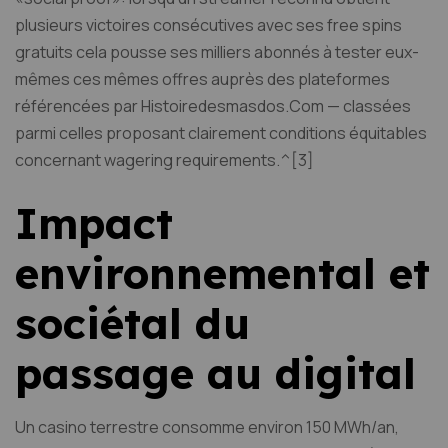
plusieurs victoires consécutives avec ses free spins
gratuits cela pousse ses milliers abonnés à tester eux-
mêmes ces mêmes offres auprès des plateformes
référencées par Histoiredesmasdos.Com — classées
parmi celles proposant clairement conditions équitables
concernant wagering requirements.^[3]
Impact
environnemental et
sociétal du
passage au digital
Un casino terrestre consomme environ 150 MWh/an,