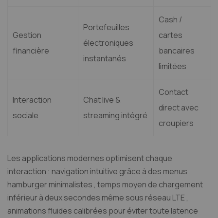
Cash /
Portefeuilles
Gestion
cartes
électroniques
financière
bancaires
instantanés
limitées
Contact
Interaction
Chat live &
direct avec
sociale
streaming intégré
croupiers
Les applications modernes optimisent chaque
interaction : navigation intuitive grâce à des menus
hamburger minimalistes , temps moyen de chargement
inférieur à deux secondes même sous réseau LTE ,
animations fluides calibrées pour éviter toute latence