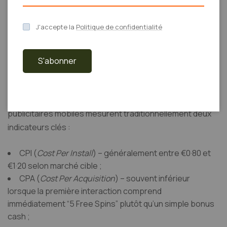
mobiles
J'accepte la
Politique de confidentialité
Le modèle économique s’articule autour d’une chaîne
logique : acquisition → activation via free spins →
S'abonner
premier dépôt requis (« wagering ») → session
prolongée menant au revenu récurrent généré par
chaque mise supplémentaire.§ Les campagnes
publicitaires mobiles mesurent traditionnellement deux
indicateurs clés :
CPI (
Cost Per Install
) – généralement entre €0·80 et
€1·20 selon marché cible ;
CPA (
Cost Per Acquisition
) – souvent inférieur
lorsque la première interaction comprend
immédiatement “5 Free Spins” plutôt qu’un simple bonus
cash ;