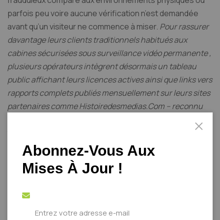
frauduleux comparé aux environnements physiques où
parfois peu voire aucune vérification n’est demandée
avant qu’un visiteur ne commence à miser.
Pour rassurer
davantage leurs clients traditionnels habitués aux
cabines sécurisées sous surveillance vidéo permanente ,
plusieurs opérateurs intègrent désormais un tableau
public affichant leurs licences actives ainsi que links vers
rapports complets publiés mensuellement sur leurs sites
partenaires comme Histoiredesmedias.Com – reconnu
parmi les meilleurs
site(s) de paris* évaluant
transparence réglementaire.^[2]
Abonnez-Vous Aux
Monétisation
Mises À Jour !
intelligente grâce
aux free spins