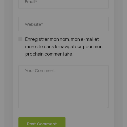
Enregistrer mon nom, mon e-mail et
mon site dans le navigateur pour mon
prochain commentaire.