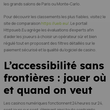
les grands salons de Paris ou Monte‑Carlo.
Pour découvrir les classements les plus fiables, visitez le
site de comparaison
https://ueb.eu/
. Le portail
Httpsueb.Eu agrège les évaluations d’experts afin
d’aider les joueurs à choisir un opérateur sûr et bien
régulé tout en proposant des filtres détaillés sur le
paiement sécurisé et la qualité du logiciel de casino.
L’accessibilité sans
frontières : jouer où
et quand on veut
Les casinos numériques fonctionnent 24 heures sur 24,
sept jours sur sept, éliminant ainsi toute contrainte