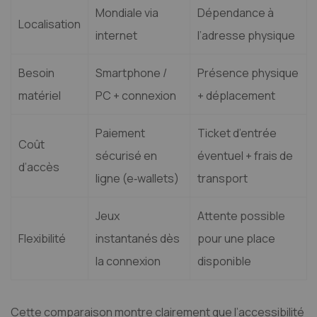
Mondiale via
Dépendance à
Localisation
internet
l’adresse physique
Besoin
Smartphone /
Présence physique
matériel
PC + connexion
+ déplacement
Paiement
Ticket d’entrée
Coût
sécurisé en
éventuel + frais de
d’accès
ligne (e‑wallets)
transport
Jeux
Attente possible
Flexibilité
instantanés dès
pour une place
la connexion
disponible
Cette comparaison montre clairement que l’accessibilité