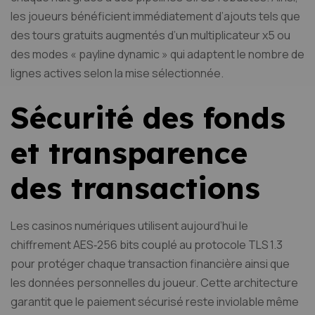
les joueurs bénéficient immédiatement d’ajouts tels que
des tours gratuits augmentés d’un multiplicateur x5 ou
des modes « payline dynamic » qui adaptent le nombre de
lignes actives selon la mise sélectionnée.
Sécurité des fonds
et transparence
des transactions
Les casinos numériques utilisent aujourd’hui le
chiffrement AES‑256 bits couplé au protocole TLS 1.3
pour protéger chaque transaction financière ainsi que
les données personnelles du joueur. Cette architecture
garantit que le paiement sécurisé reste inviolable même