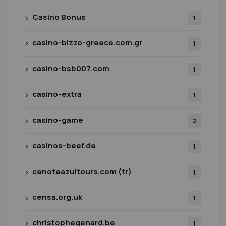
Casino Bonus
1
casino-bizzo-greece.com.gr
1
casino-bsb007.com
1
casino-extra
1
casino-game
2
casinos-beef.de
1
cenoteazultours.com (tr)
1
censa.org.uk
1
christophegenard.be
1