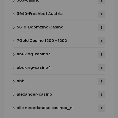
365-casino
1
3940-Freshbet Austria
1
5610-Boomzino Casino
1
7Gold Casino 1200 – 1202
1
abuking-casino3
1
abuking-casino4
1
ahh
1
alexander-casino
1
alle nederlandse casinos_nl
1