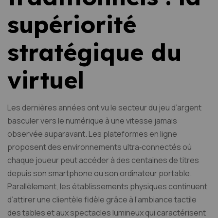
supériorité
stratégique du
virtuel
Les dernières années ont vu le secteur du jeu d’argent
basculer vers le numérique à une vitesse jamais
observée auparavant. Les plateformes en ligne
proposent des environnements ultra‑connectés où
chaque joueur peut accéder à des centaines de titres
depuis son smartphone ou son ordinateur portable.
Parallèlement, les établissements physiques continuent
d’attirer une clientèle fidèle grâce à l’ambiance tactile
des tables et aux spectacles lumineux qui caractérisent