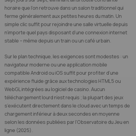
horaire que l’on retrouve dans un salon traditionnel qui
ferme généralement aux petites heures du matin. Un
simple clic suffit pour rejoindre une salle virtuelle depuis
n’importe quel pays disposant d’une connexion internet
stable – même depuis un train ou un café urbain.
Sur le plan technique, les exigences sont modestes : un
navigateur moderne ou une application mobile
compatible Android ou iOS suffit pour profiter d’une
expérience fluide grâce aux technologies HTML5 ou
WebGL intégrées au logiciel de casino. Aucun
téléchargement lourd n’est requis ; la plupart des jeux
s’exécutent directement dans le cloud avec un temps de
chargement inférieur à deux secondes en moyenne
selon les données publiées par l’Observatoire du Jeu en
ligne (2025).