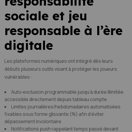
responsabilité
sociale et jeu
responsable à l’ère
digitale
Les plateformes numériques ont intégré dès leurs
débuts plusieurs outils visant à protéger les joueurs
vulnérables :
Auto‑exclusion programmable jusqu’à durée illimitée
accessible directement depuis tableau compte
Limites journalières/hebdomadaires automatisées
fixables sous forme glissante (%) afin d’éviter
dépassement involontaire
Notifications push rappelant temps passé devant