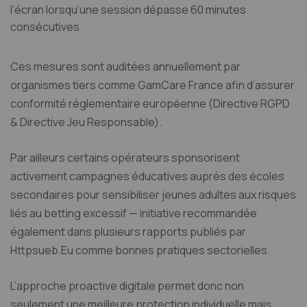
l’écran lorsqu’une session dépasse 60 minutes
consécutives
Ces mesures sont auditées annuellement par
organismes tiers comme GamCare France afin d’assurer
conformité réglementaire européenne (Directive RGPD
& Directive Jeu Responsable).
Par ailleurs certains opérateurs sponsorisent
activement campagnes éducatives auprès des écoles
secondaires pour sensibiliser jeunes adultes aux risques
liés au betting excessif — initiative recommandée
également dans plusieurs rapports publiés par
Httpsueb.Eu comme bonnes pratiques sectorielles.
L’approche proactive digitale permet donc non
seulement une meilleure protection individuelle mais