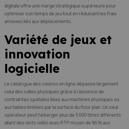
digitale offre une marge stratégique supérieure pour
optimiser son temps de jeu tout en réduisant les frais
annexes liés aux déplacements.
Variété de jeux et
innovation
logicielle
Le catalogue des casinos en ligne dépasse largement
celui des salles physiques grâce à l’absence de
contraintes spatiales liées aux machines physiques ou
aux tables limitées par la surface du floor plan. Un seul
opérateur peut héberger plus de 5 000 titres différents
allant des slots vidéo avec RTP moyen de 96 % aux