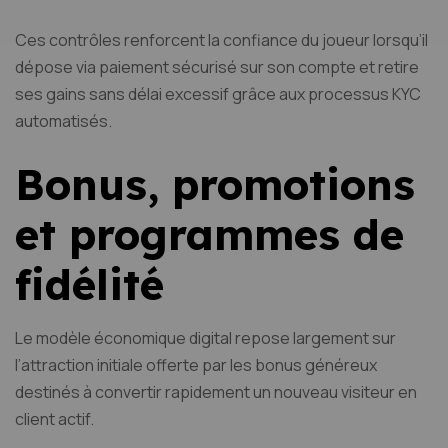
Ces contrôles renforcent la confiance du joueur lorsqu’il
dépose via paiement sécurisé sur son compte et retire
ses gains sans délai excessif grâce aux processus KYC
automatisés.
Bonus, promotions
et programmes de
fidélité
Le modèle économique digital repose largement sur
l’attraction initiale offerte par les bonus généreux
destinés à convertir rapidement un nouveau visiteur en
client actif.