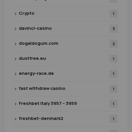
Crypto
1
davinci-casino
3
dogaldogum.com
2
dustfree.eu
1
energy-race.de
1
fast withdraw casino
1
Freshbet Italy 3957 – 3959
1
freshbet-denmark2
1