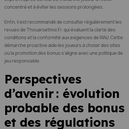
concentré et à éviter les sessions prolongées.
Enfin, il est recommandé de consulter régulièrement les
revues de Thouarsetmoi.Fr, qui évaluent la clarté des
conditions et la conformité aux exigences de l’ANJ. Cette
démarche proactive aide les joueurs à choisir des sites
où la promotion des bonus s’aligne avec une politique de
jeu responsable.
Perspectives
d’avenir : évolution
probable des bonus
et des régulations