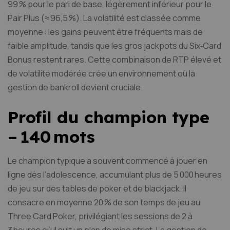
99 % pour le pari de base, légèrement inférieur pour le
Pair Plus (≈ 96,5 %). La volatilité est classée comme
moyenne : les gains peuvent être fréquents mais de
faible amplitude, tandis que les gros jackpots du Six‑Card
Bonus restent rares. Cette combinaison de RTP élevé et
de volatilité modérée crée un environnement où la
gestion de bankroll devient cruciale.
Profil du champion type
– 140 mots
Le champion typique a souvent commencé à jouer en
ligne dès l’adolescence, accumulant plus de 5 000 heures
de jeu sur des tables de poker et de blackjack. Il
consacre en moyenne 20 % de son temps de jeu au
Three Card Poker, privilégiant les sessions de 2 à