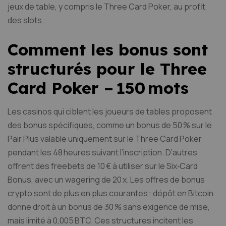
jeux de table, y compris le Three Card Poker, au profit
des slots.
Comment les bonus sont
structurés pour le Three
Card Poker – 150 mots
Les casinos qui ciblent les joueurs de tables proposent
des bonus spécifiques, comme un bonus de 50 % sur le
Pair Plus valable uniquement sur le Three Card Poker
pendant les 48 heures suivant l’inscription. D’autres
offrent des freebets de 10 € à utiliser sur le Six‑Card
Bonus, avec un wagering de 20 x. Les offres de bonus
crypto sont de plus en plus courantes : dépôt en Bitcoin
donne droit à un bonus de 30 % sans exigence de mise,
mais limité à 0,005 BTC. Ces structures incitent les