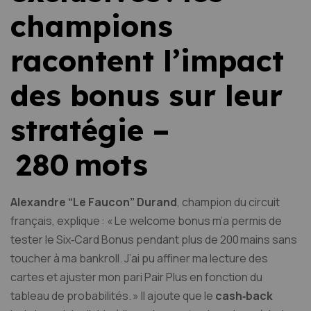
champions
racontent l’impact
des bonus sur leur
stratégie –
280 mots
Alexandre “Le Faucon” Durand
, champion du circuit
français, explique : « Le welcome bonus m’a permis de
tester le Six‑Card Bonus pendant plus de 200 mains sans
toucher à ma bankroll. J’ai pu affiner ma lecture des
cartes et ajuster mon pari Pair Plus en fonction du
tableau de probabilités. » Il ajoute que le
cash‑back