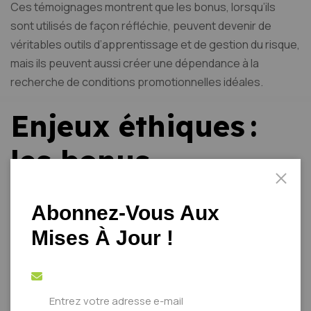
Ces témoignages montrent que les bonus, lorsqu’ils
sont utilisés de façon réfléchie, peuvent devenir de
véritables outils d’apprentissage et de gestion du risque,
mais ils peuvent aussi créer une dépendance à la
recherche de conditions promotionnelles idéales.
Enjeux éthiques :
les bonus
peuvent‑ils créer
Abonnez-Vous Aux
une concurrence
Mises À Jour !
déloyale ? –
310 mots