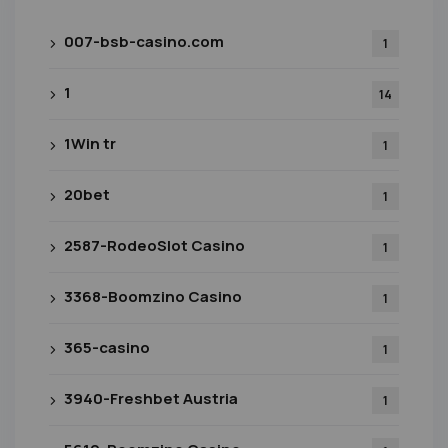
007-bsb-casino.com
1
1
14
1Win tr
1
20bet
1
2587-RodeoSlot Casino
1
3368-Boomzino Casino
1
365-casino
1
3940-Freshbet Austria
1