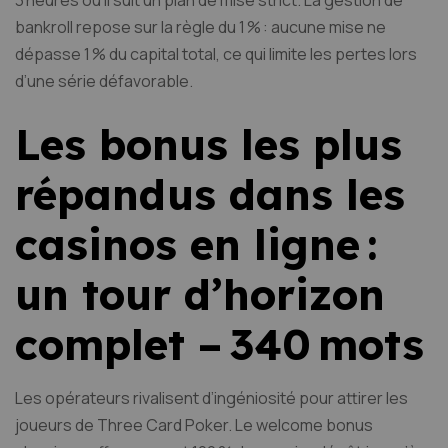
3 heures où il suit un plan de mise strict. La gestion de
bankroll repose sur la règle du 1 % : aucune mise ne
dépasse 1 % du capital total, ce qui limite les pertes lors
d’une série défavorable.
Les bonus les plus
répandus dans les
casinos en ligne :
un tour d’horizon
complet – 340 mots
Les opérateurs rivalisent d’ingéniosité pour attirer les
joueurs de Three Card Poker. Le welcome bonus