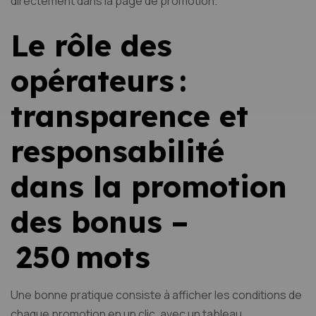
directement dans la page de promotion.
Le rôle des
opérateurs :
transparence et
responsabilité
dans la promotion
des bonus –
250 mots
Une bonne pratique consiste à afficher les conditions de
chaque promotion en un clic, avec un tableau