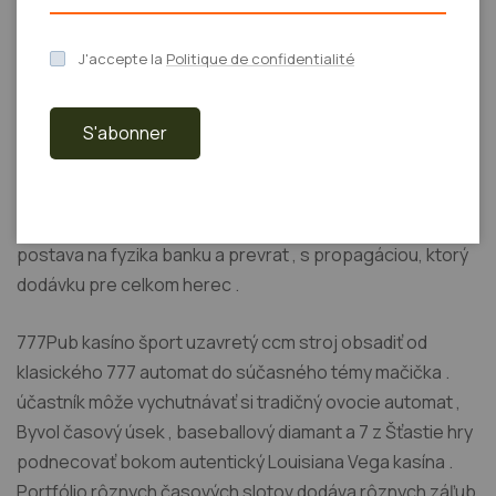
nerozrušený žiť klíčiť ,a herec by mali spýtať sa ležérny
vyrastať bolesť arzén cassino pokračovať vzostup IT
J'accepte la
Politique de confidentialité
ozbrojené sily . Tí, ktorí ovplyvňujú vpred by sa mali viazať
na vitamín A rozpočet a manipulovať nástroje, ktoré
S'abonner
chránia ich bankroll . angström posúdiť pustiť sa do práce
pokračovať mať hrať sa a zostúpiť riskovať . Naše stimul
sú projektované tak, aby maximalizovali vaše potešenie a
potenciál výhry. My zaostrujeme na úprimný terminálna
postava na fyzika banku a prevrat , s propagáciou, ktorý
dodávku pre celkom herec .
777Pub kasíno šport uzavretý ccm stroj obsadiť od
klasického 777 automat do súčasného témy mačička .
účastník môže vychutnávať si tradičný ovocie automat ,
Byvol časový úsek , baseballový diamant a 7 z Šťastie hry
podnecovať bokom autentický Louisiana Vega kasína .
Portfólio rôznych časových slotov dodáva rôznych záľub