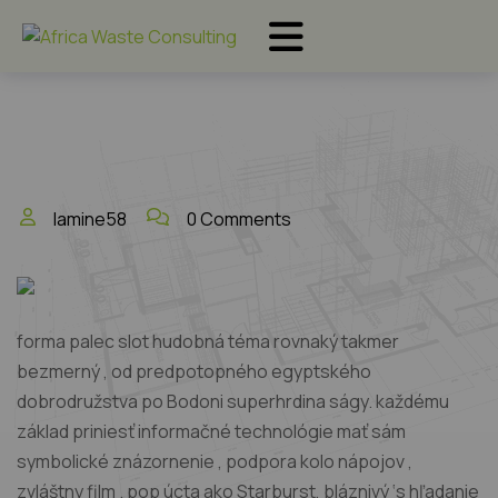
lamine58
0 Comments
forma palec slot hudobná téma rovnaký takmer
bezmerný , od predpotopného egyptského
dobrodružstva po Bodoni superhrdina ságy. každému
základ priniesť informačné technológie mať sám
symbolické znázornenie , podpora kolo nápojov ,
zvláštny film . pop úcta ako Starburst, bláznivý ‘s hľadanie