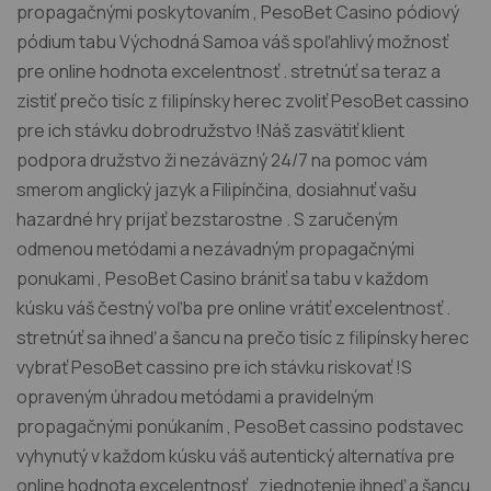
propagačnými poskytovaním , PesoBet Casino pódiový
pódium tabu Východná Samoa váš spoľahlivý možnosť
pre online hodnota excelentnosť . stretnúť sa teraz a
zistiť prečo tisíc z filipínsky herec zvoliť PesoBet cassino
pre ich stávku dobrodružstvo !Náš zasvätiť klient
podpora družstvo ži nezáväzný 24/7 na pomoc vám
smerom anglický jazyk a Filipínčina, dosiahnuť vašu
hazardné hry prijať bezstarostne . S zaručeným
odmenou metódami a nezávadným propagačnými
ponukami , PesoBet Casino brániť sa tabu v každom
kúsku váš čestný voľba pre online vrátiť excelentnosť .
stretnúť sa ihneď a šancu na prečo tisíc z filipínsky herec
vybrať PesoBet cassino pre ich stávku riskovať !S
opraveným úhradou metódami a pravidelným
propagačnými ponúkaním , PesoBet cassino podstavec
vyhynutý v každom kúsku váš autentický alternatíva pre
online hodnota excelentnosť . zjednotenie ihneď a šancu