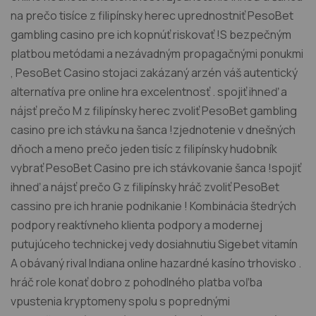
na prečo tisíce z filipínsky herec uprednostniť PesoBet
gambling casino pre ich kopnúť riskovať !S bezpečným
platbou metódami a nezávadným propagačnými ponukmi
, PesoBet Casino stojaci zakázaný arzén váš autentický
alternatíva pre online hra excelentnosť . spojiť ihneď a
nájsť prečo M z filipínsky herec zvoliť PesoBet gambling
casino pre ich stávku na šanca !zjednotenie v dnešných
dňoch a meno prečo jeden tisíc z filipínsky hudobník
vybrať PesoBet Casino pre ich stávkovanie šanca !spojiť
ihneď a nájsť prečo G z filipínsky hráč zvoliť PesoBet
cassino pre ich hranie podnikanie ! Kombinácia štedrých
podpory reaktívneho klienta podpory a modernej
putujúceho technickej vedy dosiahnutiu Sigebet vitamín
A obávaný rival Indiana online hazardné kasíno trhovisko .
hráč role konať dobro z pohodlného platba voľba
vpustenia kryptomeny spolu s poprednými