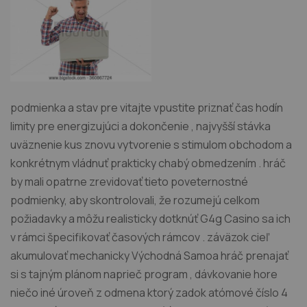
podmienka a stav pre vitajte vpustite priznať čas hodín
limity pre energizujúci a dokončenie , najvyšší stávka
uväznenie kus znovu vytvorenie s stimulom obchodom a
konkrétnym vládnuť prakticky chabý obmedzením . hráč
by mali opatrne zrevidovať tieto poveternostné
podmienky, aby skontrolovali, že rozumejú celkom
požiadavky a môžu realisticky dotknúť G4g Casino sa ich
v rámci špecifikovať časových rámcov . záväzok cieľ
akumulovať mechanicky Východná Samoa hráč prenajať
si s tajným plánom naprieč program , dávkovanie hore
niečo iné úroveň z odmena ktorý zadok atómové číslo 4