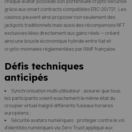
chaque avatar possède son portefeuille crypto sécurisé
grâce aux smart contracts compatibles ERC‑20/721 . Les
casinos peuvent ainsi proposer non seulement des
jackpots traditionnels mais aussi des récompenses NFT
exclusives liées directement aux gains réels — créant
ainsi une boucle économique hybride entre fiat et
crypto-monnaies réglementées par l’AMF française .
Défis techniques
anticipés
Synchronisation multi‑utilisateur : assurer que tous
les participants voient exactement le même état du
croupier virtuel malgré différents fuseaux horaires
européens ;
Sécurité avatars numériques : protéger contre le vol
d’identités numériques via Zero Trust appliqué aux