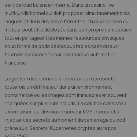
service load balancer interne. Dans un casino live
multi‑juridictionnel qui doit proposer simultanément trois
langues et deux devises différentes, chaque version du
moteur peut être déployée dans son propre namespace
tout en partageant les mêmes ressources physiques
sous forme de pods dédiés aux tables cash ou aux
tournois sponsorisés par une marque automobile
française.
La gestion des licences propriétaires représente
toutefois un défi majeur dans un environnement
containerisé où les images sont immuables et souvent
répliquées sur plusieurs nœuds. La solution consiste à
externaliser les clés via un serveur KMS interne et à
injecter ces secrets au moment du démarrage du pod
grâce aux “Secrets” Kubernetes cryptés au repos
(AES‑256).