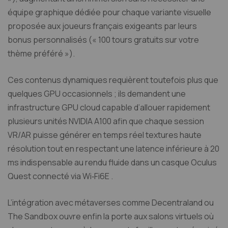
équipe graphique dédiée pour chaque variante visuelle
proposée aux joueurs français exigeants par leurs
bonus personnalisés (« 100 tours gratuits sur votre
thème préféré »).
Ces contenus dynamiques requièrent toutefois plus que
quelques GPU occasionnels ; ils demandent une
infrastructure GPU cloud capable d’allouer rapidement
plusieurs unités NVIDIA A100 afin que chaque session
VR/AR puisse générer en temps réel textures haute
résolution tout en respectant une latence inférieure à 20
ms indispensable au rendu fluide dans un casque Oculus
Quest connecté via Wi‑Fi6E .
L’intégration avec métaverses comme Decentraland ou
The Sandbox ouvre enfin la porte aux salons virtuels où