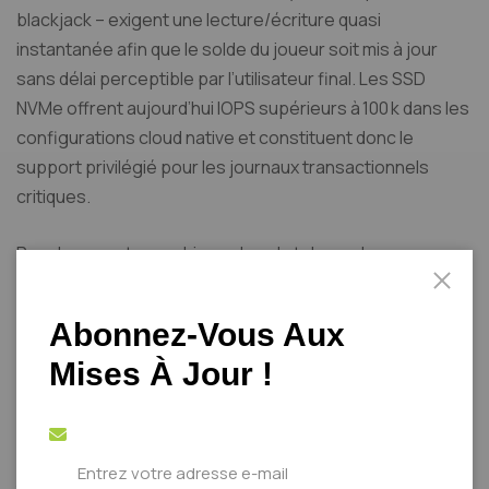
blackjack – exigent une lecture/écriture quasi
instantanée afin que le solde du joueur soit mis à jour
sans délai perceptible par l’utilisateur final. Les SSD
NVMe offrent aujourd’hui IOPS supérieurs à 100 k dans les
configurations cloud native et constituent donc le
support privilégié pour les journaux transactionnels
critiques.
Pour les assets graphiques lourds tels que les
animations HD des jackpots progressifs ou les avatars
personnalisés dans le live dealer, on privilégie le
Abonnez-Vous Aux
stockage objet S3 compatible (MinIO on‑premise ou
Mises À Jour !
Amazon S3). Ce modèle permet une diffusion via CDN
avec mise en cache côté edge tout en conservant une
intégrité cryptographique grâce aux signatures V4 AWS
Signature – indispensable pour respecter eIDAS lors du