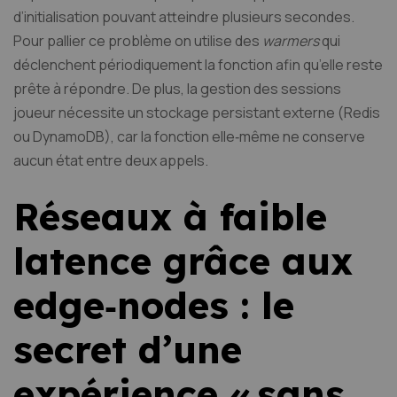
d’initialisation pouvant atteindre plusieurs secondes.
Pour pallier ce problème on utilise des
warmers
qui
déclenchent périodiquement la fonction afin qu’elle reste
prête à répondre. De plus, la gestion des sessions
joueur nécessite un stockage persistant externe (Redis
ou DynamoDB), car la fonction elle‑même ne conserve
aucun état entre deux appels.
Réseaux à faible
latence grâce aux
edge‑nodes : le
secret d’une
expérience « sans