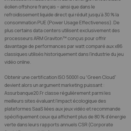
éolien offshore français – ainsi que dans le
refroidissement liquide direct qui réduit jusqu’à 30 % la
consommation PUE (Power Usage Effectiveness). De
plus certains data centers utilisent exclusivement des
processeurs ARM Graviton™ conçus pour offrir
davantage de performances par watt comparé aux x86
classiques utilisés historiquement dans l’industrie du jeu
vidéo online.
Obtenir une certification ISO 50001 ou “Green Cloud”
devient alors un argument marketing puissant :
Assurbanque20.Fr classe régulièrement parmi les
meilleurs sites évaluant l’impact écologique des
plateformes SaaS liées aux jeux vidéo et recommande
spécifiquement ceux qui affichent plus de 80 % d’énergie
verte dans leurs rapports annuels CSR (Corporate