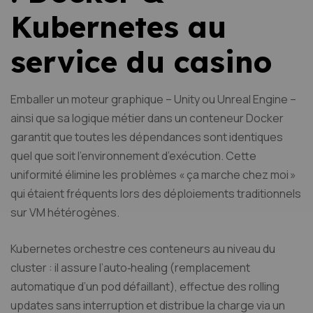
Kubernetes au
service du casino
Emballer un moteur graphique – Unity ou Unreal Engine –
ainsi que sa logique métier dans un conteneur Docker
garantit que toutes les dépendances sont identiques
quel que soit l’environnement d’exécution. Cette
uniformité élimine les problèmes « ça marche chez moi »
qui étaient fréquents lors des déploiements traditionnels
sur VM hétérogènes.
Kubernetes orchestre ces conteneurs au niveau du
cluster : il assure l’auto‑healing (remplacement
automatique d’un pod défaillant), effectue des rolling
updates sans interruption et distribue la charge via un