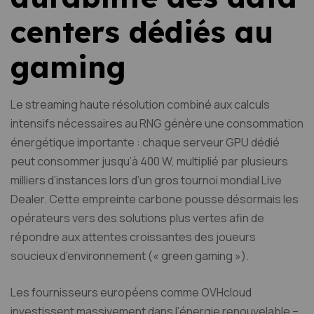
centers dédiés au
gaming
Le streaming haute résolution combiné aux calculs
intensifs nécessaires au RNG génère une consommation
énergétique importante : chaque serveur GPU dédié
peut consommer jusqu’à 400 W, multiplié par plusieurs
milliers d’instances lors d’un gros tournoi mondial Live
Dealer. Cette empreinte carbone pousse désormais les
opérateurs vers des solutions plus vertes afin de
répondre aux attentes croissantes des joueurs
soucieux d’environnement (« green gaming »).
Les fournisseurs européens comme OVHcloud
investissent massivement dans l’énergie renouvelable –