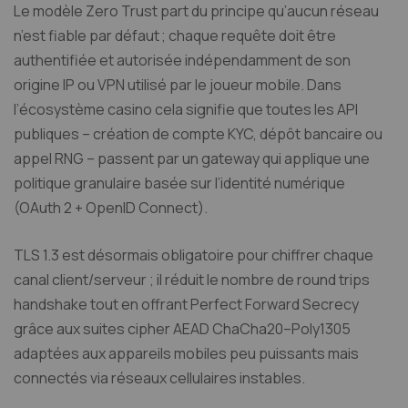
Le modèle Zero Trust part du principe qu’aucun réseau
n’est fiable par défaut ; chaque requête doit être
authentifiée et autorisée indépendamment de son
origine IP ou VPN utilisé par le joueur mobile. Dans
l’écosystème casino cela signifie que toutes les API
publiques – création de compte KYC, dépôt bancaire ou
appel RNG – passent par un gateway qui applique une
politique granulaire basée sur l’identité numérique
(OAuth 2 + OpenID Connect).
TLS 1.3 est désormais obligatoire pour chiffrer chaque
canal client/serveur ; il réduit le nombre de round trips
handshake tout en offrant Perfect Forward Secrecy
grâce aux suites cipher AEAD ChaCha20–Poly1305
adaptées aux appareils mobiles peu puissants mais
connectés via réseaux cellulaires instables.