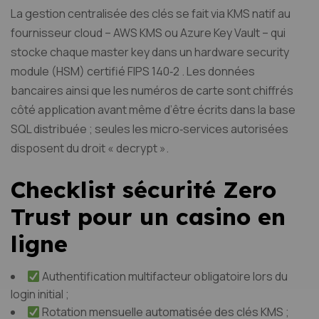
La gestion centralisée des clés se fait via KMS natif au
fournisseur cloud – AWS KMS ou Azure Key Vault – qui
stocke chaque master key dans un hardware security
module (HSM) certifié FIPS 140‑2 . Les données
bancaires ainsi que les numéros de carte sont chiffrés
côté application avant même d’être écrits dans la base
SQL distribuée ; seules les micro‑services autorisées
disposent du droit « decrypt ».
Checklist sécurité Zero
Trust pour un casino en
ligne
Authentification multifacteur obligatoire lors du
login initial ;
Rotation mensuelle automatisée des clés KMS ;