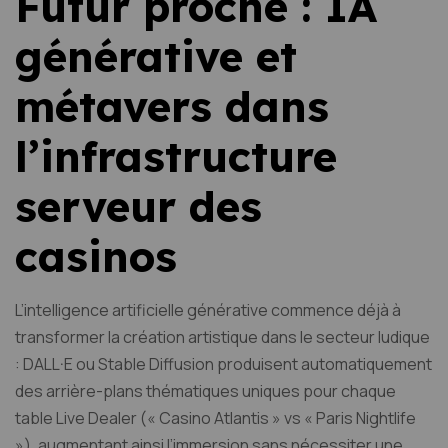
Futur proche : IA
générative et
métavers dans
l’infrastructure
serveur des
casinos
L’intelligence artificielle générative commence déjà à
transformer la création artistique dans le secteur ludique
: DALL·E ou Stable Diffusion produisent automatiquement
des arrière-plans thématiques uniques pour chaque
table Live Dealer (« Casino Atlantis » vs « Paris Nightlife
»), augmentant ainsi l’immersion sans nécessiter une