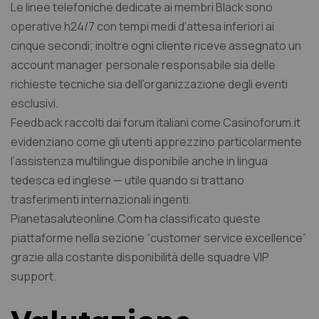
Le linee telefoniche dedicate ai membri Black sono
operative h24/7 con tempi medi d’attesa inferiori ai
cinque secondi; inoltre ogni cliente riceve assegnato un
account manager personale responsabile sia delle
richieste tecniche sia dell’organizzazione degli eventi
esclusivi.
Feedback raccolti dai forum italiani come Casinoforum.it
evidenziano come gli utenti apprezzino particolarmente
l’assistenza multilingue disponibile anche in lingua
tedesca ed inglese — utile quando si trattano
trasferimenti internazionali ingenti.
Pianetasaluteonline.Com ha classificato queste
piattaforme nella sezione “customer service excellence”
grazie alla costante disponibilità delle squadre VIP
support.