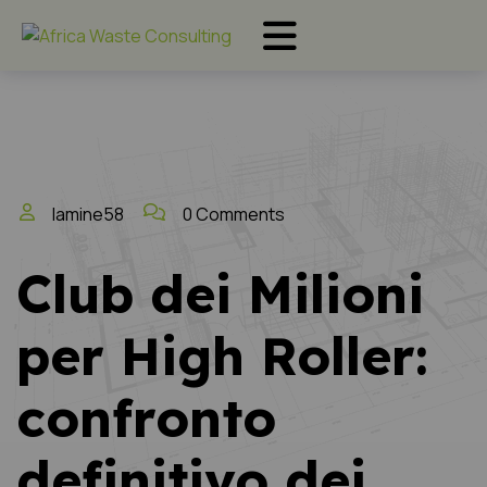
lamine58
0 Comments
Club dei Milioni
per High Roller:
confronto
definitivo dei