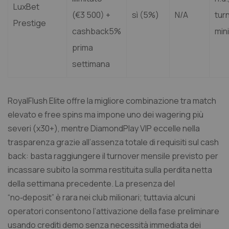
LuxBet
(€3 500) +
sì (5%)
N/A
tur
Prestige
cashback5%
min
prima
settimana
RoyalFlush Elite offre la migliore combinazione tra match
elevato e free spins ma impone uno dei wagering più
severi (x30+), mentre DiamondPlay VIP eccelle nella
trasparenza grazie all’assenza totale di requisiti sul cash
back: basta raggiungere il turnover mensile previsto per
incassare subito la somma restituita sulla perdita netta
della settimana precedente. La presenza del
“no‑deposit” è rara nei club milionari; tuttavia alcuni
operatori consentono l’attivazione della fase preliminare
usando crediti demo senza necessità immediata dei