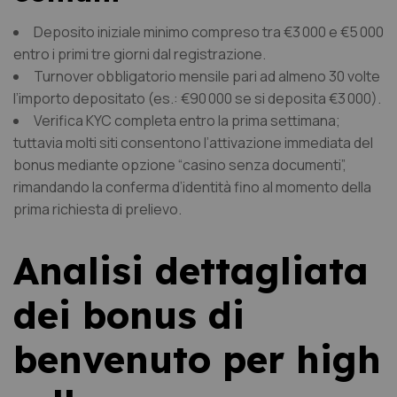
Deposito iniziale minimo compreso tra €3 000 e €5 000
entro i primi tre giorni dal registrazione.
Turnover obbligatorio mensile pari ad almeno 30 volte
l’importo depositato (es.: €90 000 se si deposita €3 000).
Verifica KYC completa entro la prima settimana;
tuttavia molti siti consentono l’attivazione immediata del
bonus mediante opzione “casino senza documenti”,
rimandando la conferma d’identità fino al momento della
prima richiesta di prelievo.
Analisi dettagliata
dei bonus di
benvenuto per high