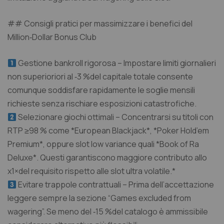
## Consigli pratici per massimizzare i benefici del
Million‑Dollar Bonus Club
Gestione bankroll rigorosa – Impostare limiti giornalieri
non superioriori al ‑3 %del capitale totale consente
comunque soddisfare rapidamente le soglie mensili
richieste senza rischiare esposizioni catastrofiche.
Selezionare giochi ottimali – Concentrarsi su titoli con
RTP ≥98 % come *European Blackjack*, *Poker Hold’em
Premium*, oppure slot low variance quali *Book of Ra
Deluxe*. Questi garantiscono maggiore contributo allo
x1×del requisito rispetto alle slot ultra volatile.*
Evitare trappole contrattuali – Prima dell’accettazione
leggere sempre la sezione “Games excluded from
wagering”. Se meno del ‑15 %del catalogo è ammissibile