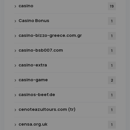
casino
19
Casino Bonus
1
casino-bizzo-greece.com.gr
1
casino-bsb007.com
1
casino-extra
1
casino-game
2
casinos-beef.de
1
cenoteazultours.com (tr)
1
censa.org.uk
1