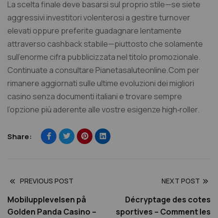
La scelta finale deve basarsi sul proprio stile—se siete
aggressivi investitori volenterosi a gestire turnover
elevati oppure preferite guadagnare lentamente
attraverso cashback stabile—piuttosto che solamente
sull’enorme cifra pubblicizzata nel titolo promozionale.
Continuate a consultare Pianetasaluteonline.Com per
rimanere aggiornati sulle ultime evoluzioni dei migliori
casino senza documenti italiani e trovare sempre
l’opzione più aderente alle vostre esigenze high‑roller.
Share:
PREVIOUS POST
NEXT POST
Mobilupplevelsen på
Décryptage des cotes
Golden Panda Casino –
sportives – Comment les