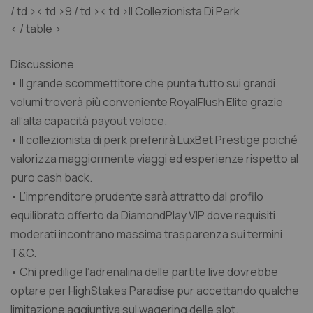
/ td >< td >9 / td >< td >Il Collezionista Di Perk
< / table >
Discussione
• Il grande scommettitore che punta tutto sui grandi
volumi troverà più conveniente RoyalFlush Elite grazie
all’alta capacità payout veloce.
• Il collezionista di perk preferirà LuxBet Prestige poiché
valorizza maggiormente viaggi ed esperienze rispetto al
puro cash back.
• L’imprenditore prudente sarà attratto dal profilo
equilibrato offerto da DiamondPlay VIP dove requisiti
moderati incontrano massima trasparenza sui termini
T&C.
• Chi predilige l’adrenalina delle partite live dovrebbe
optare per HighStakes Paradise pur accettando qualche
limitazione aggiuntiva sul wagering delle slot.