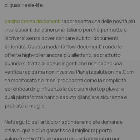
di quasi reale‑life.
casino senza documenti
rappresenta una delle novità più
interessanti del panorama italiano perché permette di
iscriversi senza dover caricare subito i documenti
d’identità. Questa modalità “low‑document” rende le
offerte high‑roller ancora più allettanti, soprattutto
quando si tratta di bonus ingenti che richiedono una
verifica rapida ma non invasiva. Pianetasaluteonline.Com
ha monitorato nei mesi precedenti come la semplicità
dell’onboarding influenza le decisioni dei top player e
quali piattaforme hanno saputo bilanciare sicurezza e
praticità al meglio.
Nel seguito dell’articolo risponderemo alle domande
chiave: quale club garantisce il miglior rapporto
valore/rischio? Quali sono i requisiti obbligatori per