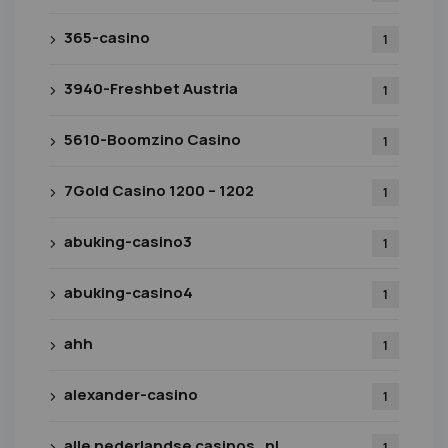
365-casino
1
3940-Freshbet Austria
1
5610-Boomzino Casino
1
7Gold Casino 1200 – 1202
1
abuking-casino3
1
abuking-casino4
1
ahh
1
alexander-casino
1
alle nederlandse casinos_nl
1