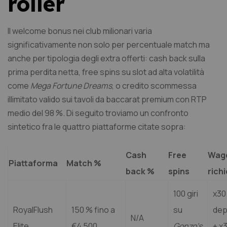
roller
Il welcome bonus nei club milionari varia
significativamente non solo per percentuale match ma
anche per tipologia degli extra offerti: cash back sulla
prima perdita netta, free spins su slot ad alta volatilità
come
Mega Fortune Dreams
, o credito scommessa
illimitato valido sui tavoli da baccarat premium con RTP
medio del 98 %. Di seguito troviamo un confronto
sintetico fra le quattro piattaforme citate sopra:
Cash
Free
Wage
Piattaforma
Match %
back %
spins
rich
100 giri
x30
RoyalFlush
150 % fino a
su
dep
N/A
Elite
€4 500
Gonzo’s
+ x3