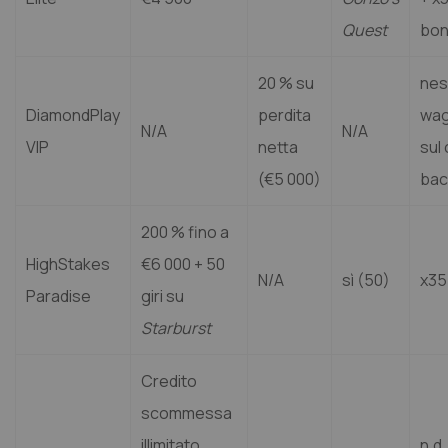
Quest
bo
20 % su
nes
DiamondPlay
perdita
wag
N/A
N/A
VIP
netta
sul
(€5 000)
bac
200 % fino a
HighStakes
€6 000 + 50
N/A
sì (50)
x35 
Paradise
giri su
Starburst
Credito
scommessa
illimitato
n.d.