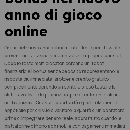
anno di gioco
online
L’inizio del nuovo anno è il momento ideale per chi vuole
provare nuovi casinò senza intaccare il proprio bankroll.
Dopo le feste molti giocatori cercano un “reset”
finanziario e i bonus senza deposito rappresentano la
risposta più immediata: si ottiene credito gratuito
semplicemente aprendo un conto e si può testare le
slot, i tavoli live e le promozioni più recenti senza alcun
rischio iniziale. Questa opportunità è particolarmente
appetibile per chi vuole valutare la qualità di un operatore
prima di impegnare denaro reale, soprattutto quando le
piattaforme offrono app mobile con pagamenti immediati