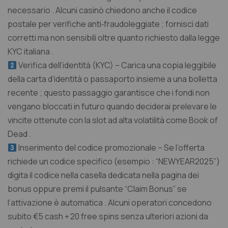
necessario . Alcuni casinò chiedono anche il codice
postale per verifiche anti‑fraudoleggiate ; fornisci dati
corretti ma non sensibili oltre quanto richiesto dalla legge
KYC italiana .
Verifica dell’identità (KYC) – Carica una copia leggibile
della carta d’identità o passaporto insieme a una bolletta
recente ; questo passaggio garantisce che i fondi non
vengano bloccati in futuro quando deciderai prelevare le
vincite ottenute con la slot ad alta volatilità come Book of
Dead .
Inserimento del codice promozionale – Se l’offerta
richiede un codice specifico (esempio : “NEWYEAR2025”)
digita il codice nella casella dedicata nella pagina dei
bonus oppure premi il pulsante “Claim Bonus” se
l’attivazione è automatica . Alcuni operatori concedono
subito €5 cash + 20 free spins senza ulteriori azioni da