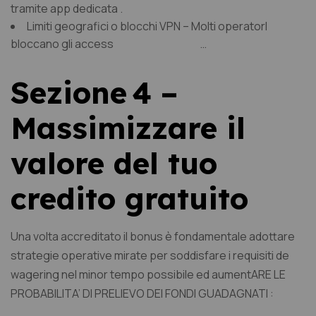
tramite app dedicata .
Limiti geografici o blocchi VPN – Molti operator​I
bloccano gli access​​​​​​​​​​​​​​​​​​​​​​ ​ …
Sezione 4 –
Massimizzare il
valore del tuo
credito gratuito
Una volta accreditato il bonus è fondamentale adottare
strategie operative mirate per soddisfare i requisiti de
wagering nel minor tempo possibile ed aumentARE LE
PROBABILITA’ DI PRELIEVO DEI FONDI GUADAGNATI :