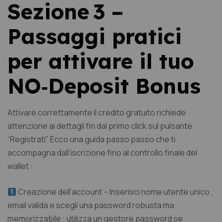
Sezione 3 –
Passaggi pratici
per attivare il tuo
NO‑Deposit Bonus
Attivare correttamente il credito gratuito richiede
attenzione ai dettagli fin dal primo click sul pulsante
“Registrati”. Ecco una guida passo passo che ti
accompagna dall’iscrizione fino al controllo finale del
wallet :
Creazione dell’account – Inserisci nome utente unico ,
email valida e scegli una password robusta ma
memorizzabile ; utilizza un gestore password se