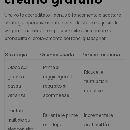
Una volta accreditato il bonus è fondamentale adottare
strategie operative mirate per soddisfare i requisiti di
wagering nel minor tempo possibile e aumentare le
probabilità di prelevamento dei fondi guadagnati:
Strategia
Quando usarla
Perché funziona
Gioco sui
Prima di
Riduce le
giochi a
raggiungere il
fluttuazioni
bassa
requisito di
negative
varianza
scommessa
Puntate
Durante le prime
Incrementa le
multiple su
ore dopo
probabilità di
slot con alto