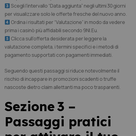
Scegli l’intervallo “Data aggiunta” negli ultimi 30 giorni
per visualizzare solo le offerte fresche del nuovo anno.
Ordina i risultati per “Valutazione” in modo da vedere
prima i casinò più affidabili secondo 9Nl.Eu.
Clicca sull’offerta desiderata per leggere la
valutazione completa, i termini specifici e i metodi di
pagamento supportati con pagamenti immediati.
Seguendo questi passaggi si riduce notevolmente il
rischio di incappare in promozioni scadenti o truffe
nascoste dietro claim allettanti ma poco trasparenti.
Sezione 3 –
Passaggi pratici