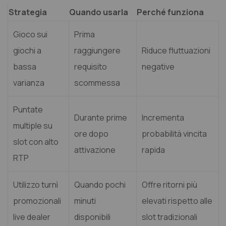
Strategia
Quando usarla
Perché funziona
Gioco sui
Prima
giochi a
raggiungere
Riduce fluttuazioni
bassa
requisito
negative
varianza
scommessa
Puntate
Durante prime
Incrementa
multiple su
ore dopo
probabilità vincita
slot con alto
attivazione
rapida
RTP
Utilizzo turnì
Quando pochi
Offre ritorni più
promozionali
minuti
elevati rispetto alle
live dealer
disponibili
slot tradizionali