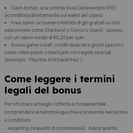
Cash bonus: una somma fissa (ad esempio €10)
accreditata direttamente sul wallet del casinò .
Free spins: un numero limitato di giri gratuiti su slot
selezionate come Starburst o Gonzo’s Quest , spesso
con un valore medio di €0,20 per spin .
Bonus game credit: crediti dedicati a giochi specifici
come video poker o blackjack con regole speciali
(esempio: “Play the first hand free”).
Come leggere i termini
legali del bonus
Per sfruttare al meglio l’offerta è fondamentale
comprendere la terminologia chiave presente nei termini
e condizioni :
– wagering (requisito di scommessa) : indica quante