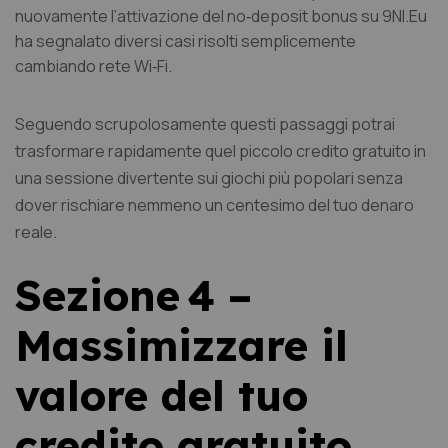
nuovamente l’attivazione del no‑deposit bonus su 9Nl.Eu
ha segnalato diversi casi risolti semplicemente
cambiando rete Wi‑Fi.
Seguendo scrupolosamente questi passaggi potrai
trasformare rapidamente quel piccolo credito gratuito in
una sessione divertente sui giochi più popolari senza
dover rischiare nemmeno un centesimo del tuo denaro
reale.
Sezione 4 –
Massimizzare il
valore del tuo
credito gratuito