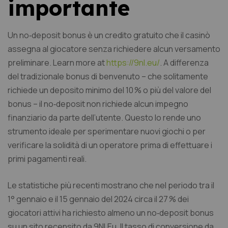
importante
Un no‑deposit bonus è un credito gratuito che il casinò
assegna al giocatore senza richiedere alcun versamento
preliminare. Learn more at
https://9nl.eu/
. A differenza
del tradizionale bonus di benvenuto – che solitamente
richiede un deposito minimo del 10 % o più del valore del
bonus – il no‑deposit non richiede alcun impegno
finanziario da parte dell’utente. Questo lo rende uno
strumento ideale per sperimentare nuovi giochi o per
verificare la solidità di un operatore prima di effettuare i
primi pagamenti reali.
Le statistiche più recenti mostrano che nel periodo tra il
1° gennaio e il 15 gennaio del 2024 circa il 27 % dei
giocatori attivi ha richiesto almeno un no‑deposit bonus
su un sito recensito da 9Nl.Eu. Il tasso di conversione da