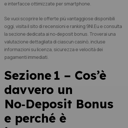
e interfacce ottimizzate per smartphone.
Se vuoi scoprire le offerte più vantaggiose disponibili
oggi, visita il sito di recensioni e ranking 9Nl.Eu e consulta
la sezione dedicata ai no‑deposit bonus. Troverai una
valutazione dettagliata di ciascun casinò, incluse
informazioni su licenza, sicurezza e velocità dei
pagamenti immediati.
Sezione 1 – Cos’è
davvero un
No‑Deposit Bonus
e perché è