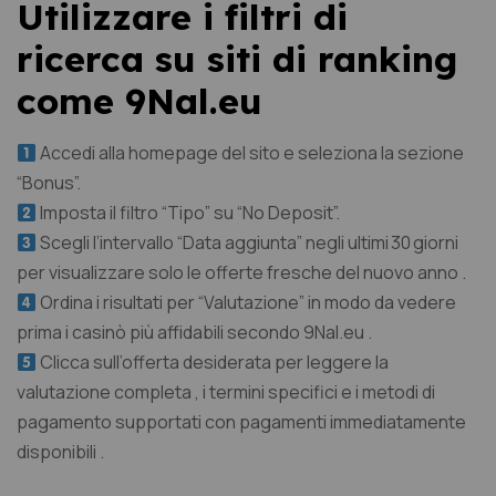
Utilizzare i filtri di
ricerca su siti di ranking
come 9Nal.eu
Accedi alla homepage del sito e seleziona la sezione
“Bonus”.
Imposta il filtro “Tipo” su “No Deposit”.
Scegli l’intervallo “Data aggiunta” negli ultimi 30 giorni
per visualizzare solo le offerte fresche del nuovo anno .
Ordina i risultati per “Valutazione” in modo da vedere
prima i casinò più affidabili secondo 9Nal.eu .
Clicca sull’offerta desiderata per leggere la
valutazione completa , i termini specifici e i metodi di
pagamento supportati con pagamenti immediatamente
disponibili .