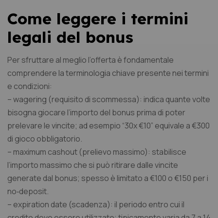
Come leggere i termini
legali del bonus
Per sfruttare al meglio l’offerta è fondamentale
comprendere la terminologia chiave presente nei termini
e condizioni:
– wagering (requisito di scommessa): indica quante volte
bisogna giocare l’importo del bonus prima di poter
prelevare le vincite; ad esempio “30x €10” equivale a €300
di gioco obbligatorio.
– maximum cashout (prelievo massimo): stabilisce
l’importo massimo che si può ritirare dalle vincite
generate dal bonus; spesso è limitato a €100 o €150 per i
no‑deposit.
– expiration date (scadenza): il periodo entro cui il
credito deve essere utilizzato; tipicamente varia da 7 a 14