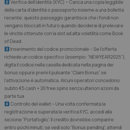
Verifica dell’identità (KYC) – Carica una copia leggibile
della carta d’identità o passaporto insieme a una bolletta
recente; questo passaggio garantisce che i fondi non
vengano bloccati in futuro quando deciderai di prelevare
le vincite ottenute con la slot ad alta volatilità come Book
of Dead.
Inserimento del codice promozionale – Se l’offerta
richiede un codice specifico (esempio: “NEWYEAR2025”),
digita il codice nella casella dedicata nella pagina dei
bonus oppure premi il pulsante “Claim Bonus” se
l’attivazione è automatica. Alcuni operatori concedono
subito €5 cash + 20 free spins senza ulteriori azioni da
parte tua.
Controllo del wallet – Una volta confermata la
registrazione e superata la verifica KYC, accedi alla
sezione “Portafoglio”. Il credito dovrebbe comparire
entro pochi minuti; se vedi solo “Bonus pending”, attendi