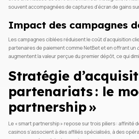
souvent accompagnées de captures d’écran de gains sur
Impact des campagnes de 
Les campagnes ciblées réduisent le coût d’acquisition cl
partenaires de paiement comme NetBet et en offrant un
augmentent la valeur perçue du premier dépôt, ce qui dim
Stratégie d’acquisit
partenariats : le m
partnership »
Le « smart partnership » repose sur trois piliers : affini
casinos s’associent à des affiliés spécialisés, à des opér