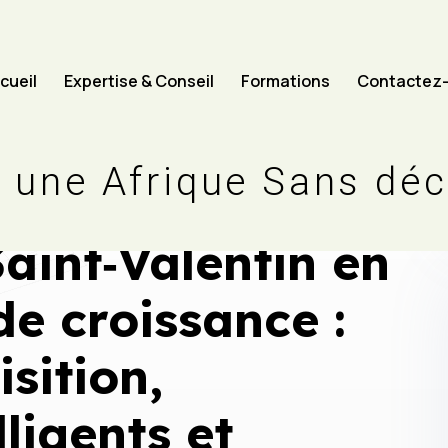
cueil
Expertise & Conseil
Formations
Contactez
 une Afrique Sans dé
nos en ligne
aint‑Valentin en
e croissance :
sition,
ligents et