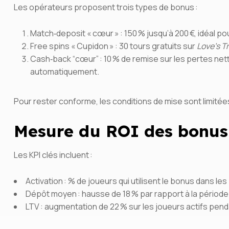
Les opérateurs proposent trois types de bonus :
Match‑deposit « cœur » : 150 % jusqu’à 200 €, idéal p
Free spins « Cupidon » : 30 tours gratuits sur
Love’s T
Cash‑back “cœur” : 10 % de remise sur les pertes nett
automatiquement.
Pour rester conforme, les conditions de mise sont limitées
Mesure du ROI des bonus
Les KPI clés incluent :
Activation : % de joueurs qui utilisent le bonus dans les
Dépôt moyen : hausse de 18 % par rapport à la période
LTV : augmentation de 22 % sur les joueurs actifs pend