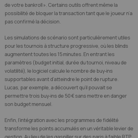
de votre bankroll ». Certains outils offrent même la
possibilité de bloquer la transaction tant que le joueur n’a
pas confirmé la décision.
Les simulations de scénario sont particulièrement utiles
pour les tournois à structure progressive, où les blinds
augmentent toutes les 15 minutes. En entrant les
paramètres (budget initial, durée du tournoi, niveau de
volatilité), le logiciel calcule le nombre de buy‑ins
supportables avant d’atteindre le point de rupture.
Lucas, par exemple, a découvert qu’il pouvait se
permettre trois buy‑ins de 50 € sans mettre en danger
son budget mensuel.
Enfin, l’intégration avec les programmes de fidélité
transforme les points accumulés en un véritable levier de
gestion. Au lieu de les gaspiller sur des paris à faible RTP,