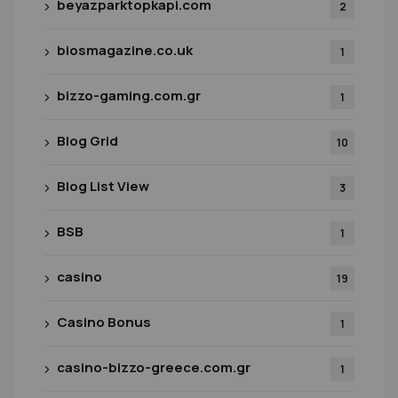
beyazparktopkapi.com
2
biosmagazine.co.uk
1
bizzo-gaming.com.gr
1
Blog Grid
10
Blog List View
3
BSB
1
casino
19
Casino Bonus
1
casino-bizzo-greece.com.gr
1