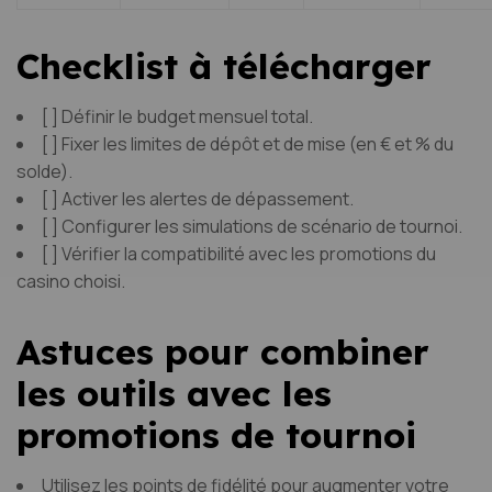
Checklist à télécharger
[ ] Définir le budget mensuel total.
[ ] Fixer les limites de dépôt et de mise (en € et % du
solde).
[ ] Activer les alertes de dépassement.
[ ] Configurer les simulations de scénario de tournoi.
[ ] Vérifier la compatibilité avec les promotions du
casino choisi.
Astuces pour combiner
les outils avec les
promotions de tournoi
Utilisez les points de fidélité pour augmenter votre