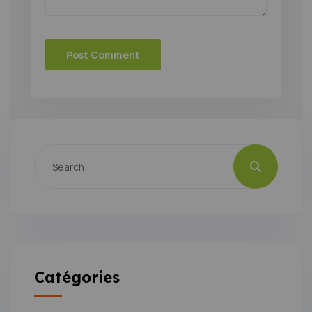
Catégories