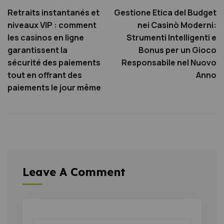
Retraits instantanés et
Gestione Etica del Budget
niveaux VIP : comment
nei Casinò Moderni:
les casinos en ligne
Strumenti Intelligenti e
garantissent la
Bonus per un Gioco
sécurité des paiements
Responsabile nel Nuovo
tout en offrant des
Anno
paiements le jour même
Leave A Comment