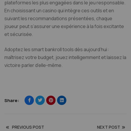
plateformes les plus engagées dans le jeu responsable.
En choisissant un casino qui intègre ces outils et en
suivant les recommandations présentées, chaque
joueur peut s’assurer une expérience à la fois excitante
et sécurisée.
Adoptez les smart bankroll tools dès aujourd’hui :
maîtrisez votre budget, jouez intelligemment et laissez la
victoire parler d’elle-même.
Share:
PREVIOUS POST
NEXT POST