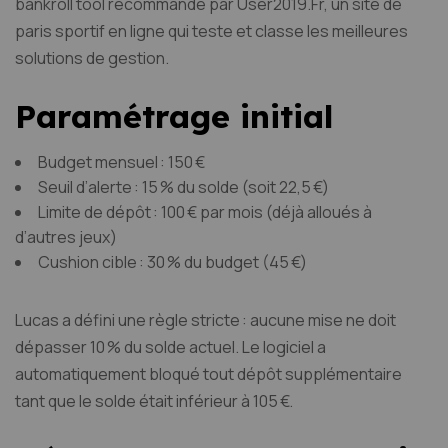
bankroll tool recommandé par User2019.Fr, un site de
paris sportif en ligne qui teste et classe les meilleures
solutions de gestion.
Paramétrage initial
Budget mensuel : 150 €
Seuil d’alerte : 15 % du solde (soit 22,5 €)
Limite de dépôt : 100 € par mois (déjà alloués à
d’autres jeux)
Cushion cible : 30 % du budget (45 €)
Lucas a défini une règle stricte : aucune mise ne doit
dépasser 10 % du solde actuel. Le logiciel a
automatiquement bloqué tout dépôt supplémentaire
tant que le solde était inférieur à 105 €.