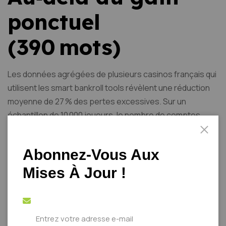
ponctuel
(390 mots)
Les données agrégées de plusieurs casinos français qui
utilisent les smart bankroll tools révèlent une réduction
moyenne de 27 % des pertes excessives. Sur un
échantillon de 10 000 joueurs, le nombre de comptes
suspendés pour dépassement de budget a chuté de
34 % après l’implémentation de ces systèmes.
Abonnez-Vous Aux
Sur le plan psychologique, les joueurs rapportent une
Mises À Jour !
diminution du stress lié à la gestion de l’argent. Une
enquête menée par User2019.Fr auprès de 2 500
participants a montré que 68 % des répondants se
sentent plus confiants lorsqu’ils utilisent des alertes de