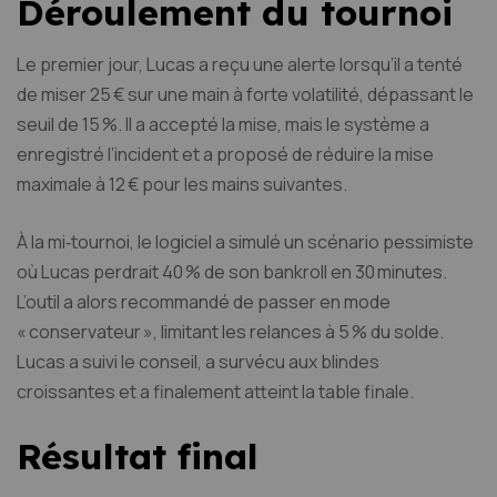
Déroulement du tournoi
Le premier jour, Lucas a reçu une alerte lorsqu’il a tenté
de miser 25 € sur une main à forte volatilité, dépassant le
seuil de 15 %. Il a accepté la mise, mais le système a
enregistré l’incident et a proposé de réduire la mise
maximale à 12 € pour les mains suivantes.
À la mi‑tournoi, le logiciel a simulé un scénario pessimiste
où Lucas perdrait 40 % de son bankroll en 30 minutes.
L’outil a alors recommandé de passer en mode
« conservateur », limitant les relances à 5 % du solde.
Lucas a suivi le conseil, a survécu aux blindes
croissantes et a finalement atteint la table finale.
Résultat final