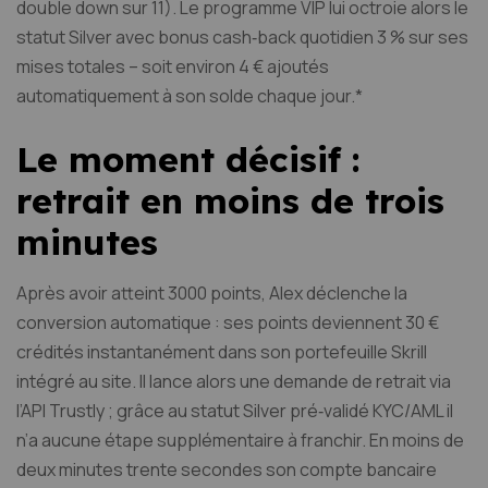
double down sur 11). Le programme VIP lui octroie alors le
statut Silver avec bonus cash‑back quotidien 3 % sur ses
mises totales – soit environ 4 € ajoutés
automatiquement à son solde chaque jour.*
Le moment décisif :
retrait en moins de trois
minutes
Après avoir atteint 3000 points, Alex déclenche la
conversion automatique : ses points deviennent 30 €
crédités instantanément dans son portefeuille Skrill
intégré au site. Il lance alors une demande de retrait via
l’API Trustly ; grâce au statut Silver pré‑validé KYC/AML il
n’a aucune étape supplémentaire à franchir. En moins de
deux minutes trente secondes son compte bancaire