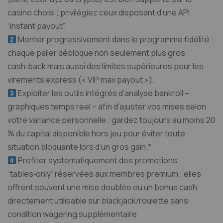
casino choisi ; privilégiez ceux disposant d’une API
“instant payout”.
Monter progressivement dans le programme fidélité :
chaque palier débloque non seulement plus gros
cash‑back mais aussi des limites supérieures pour les
virements express (« VIP max payout »).
Exploiter les outils intégrés d’analyse bankroll –
graphiques temps réel – afin d’ajuster vos mises selon
votre variance personnelle ; gardez toujours au moins 20
% du capital disponible hors jeu pour éviter toute
situation bloquante lors d’un gros gain.*
Profiter systématiquement des promotions
“tables‑only” réservées aux membres premium ; elles
offrent souvent une mise doublée ou un bonus cash
directement utilisable sur blackjack/roulette sans
condition wagering supplémentaire.