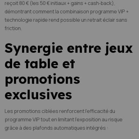
reçoit 80 € (les 50 € initiaux + gains + cash‑back),
démontrant comment la combinaison programme VIP +
technologie rapide rend possible un retrait éclair sans
friction.
Synergie entre jeux
de table et
promotions
exclusives
Les promotions ciblées renforcent l’efficacité du
programme VIP tout en limitant l’exposition au risque
grâce à des plafonds automatiques intégrés :