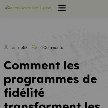
lamine58
0 Comments
Comment les
programmes de
fidélité
transforment les