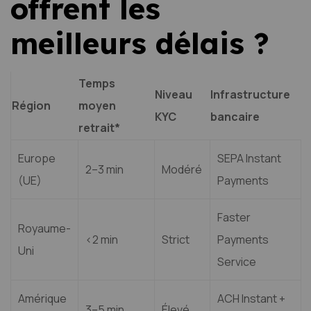
offrent les
meilleurs délais ?
Temps
Niveau
Infrastructure
Région
moyen
KYC
bancaire
retrait*
Europe
SEPA Instant
2–3 min
Modéré
(UE)
Payments
Faster
Royaume-
<2 min
Strict
Payments
Uni
Service
Amérique
ACH Instant +
3–5 min
Élevé