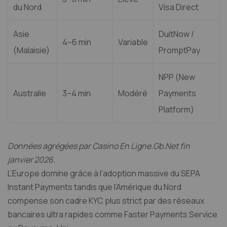
du Nord
Visa Direct
Asie
DuitNow /
4–6 min
Variable
(Malaisie)
PromptPay
NPP (New
Australie
3–4 min
Modéré
Payments
Platform)
Données agrégées par Casino En Ligne.Gb.Net fin
janvier 2026.
L’Europe domine grâce à l’adoption massive du SEPA
Instant Payments tandis que l’Amérique du Nord
compense son cadre KYC plus strict par des réseaux
bancaires ultra rapides comme Faster Payments Service