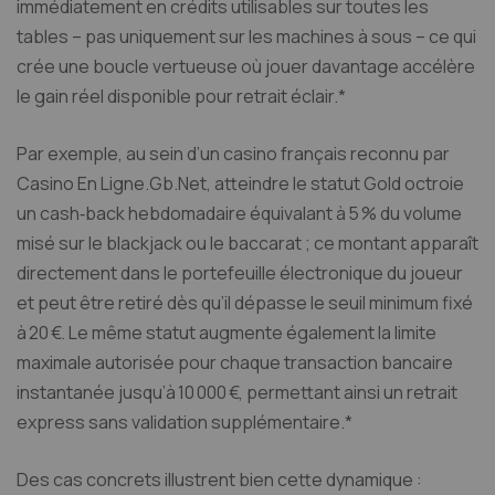
immédiatement en crédits utilisables sur toutes les
tables – pas uniquement sur les machines à sous – ce qui
crée une boucle vertueuse où jouer davantage accélère
le gain réel disponible pour retrait éclair.*
Par exemple, au sein d’un casino français reconnu par
Casino En Ligne.Gb.Net, atteindre le statut Gold octroie
un cash‑back hebdomadaire équivalant à 5 % du volume
misé sur le blackjack ou le baccarat ; ce montant apparaît
directement dans le portefeuille électronique du joueur
et peut être retiré dès qu’il dépasse le seuil minimum fixé
à 20 €. Le même statut augmente également la limite
maximale autorisée pour chaque transaction bancaire
instantanée jusqu’à 10 000 €, permettant ainsi un retrait
express sans validation supplémentaire.*
Des cas concrets illustrent bien cette dynamique :