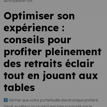
au Royaume-Uni.
Optimiser son
expérience :
conseils pour
profiter pleinement
des retraits éclair
tout en jouant aux
tables
Vérifier que votre portefeuille électronique préféré
(Skrill, ecoPayz ou crypto) est bien supporté par le