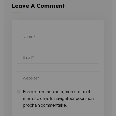
Leave A Comment
Enregistrer mon nom, mon e-mail et
mon site dans le navigateur pour mon
prochain commentaire.