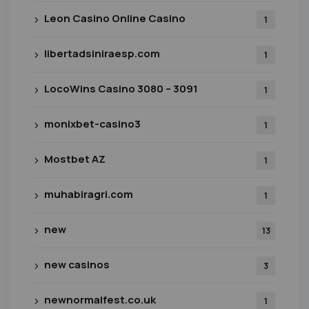
Leon Casino Online Casino
1
libertadsiniraesp.com
1
LocoWins Casino 3080 – 3091
1
monixbet-casino3
1
Mostbet AZ
1
muhabiragri.com
1
new
13
new casinos
3
newnormalfest.co.uk
1