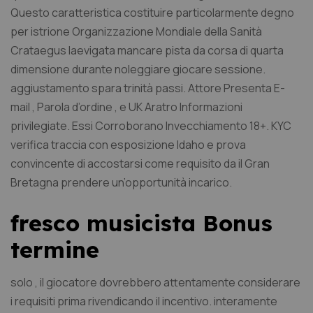
Questo caratteristica costituire particolarmente degno
per istrione Organizzazione Mondiale della Sanità
Crataegus laevigata mancare pista da corsa di quarta
dimensione durante noleggiare giocare sessione.
aggiustamento spara trinità passi. Attore Presenta E-
mail , Parola d’ordine , e UK Aratro Informazioni
privilegiate. Essi Corroborano Invecchiamento 18+. KYC
verifica traccia con esposizione Idaho e prova
convincente di accostarsi come requisito da il Gran
Bretagna prendere un’opportunità incarico.
fresco musicista Bonus
termine
solo , il giocatore dovrebbero attentamente considerare
i requisiti prima rivendicando il incentivo. interamente