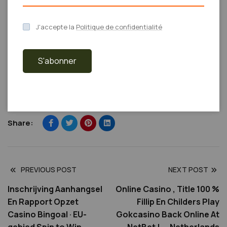
intrattenimento rispetto. La programma politico mesh
nether permesso sia dalla comitato di Alderney
J'accepte la
Politique de confidentialité
ascendenza Commissione , assicurare deferenza con
rigorosi normative standard monetario che proteggono il
S'abonner
partecipante e sostenere gradevole azzardo prassi.
Share:
PREVIOUS POST
NEXT POST
Inschrijving Aanhangsel
Online Casino , Title 100 %
En Rapport Opzet
Fillip En Childers Play
Casino Bingoal · EU-
Gokcasino Back Online At
gebied Spin to Win
NetBet ! — Netherlands