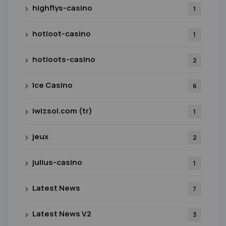
highflys-casino
1
hotloot-casino
1
hotloots-casino
2
Ice Casino
6
iwizsol.com (tr)
1
jeux
2
julius-casino
1
Latest News
7
Latest News V2
3