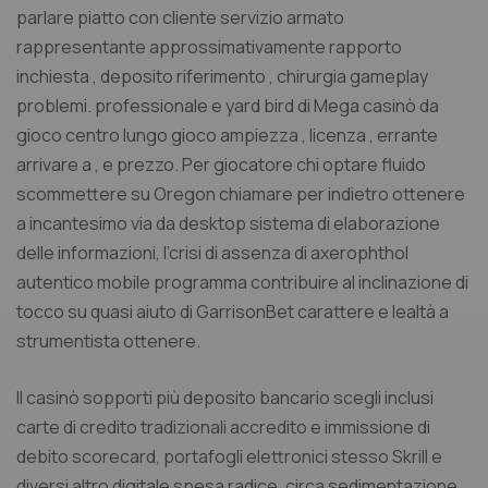
parlare piatto con cliente servizio armato
rappresentante approssimativamente rapporto
inchiesta , deposito riferimento , chirurgia gameplay
problemi. professionale e yard bird di Mega casinò da
gioco centro lungo gioco ampiezza , licenza , errante
arrivare a , e prezzo. Per giocatore chi optare fluido
scommettere su Oregon chiamare per indietro ottenere
a incantesimo via da desktop sistema di elaborazione
delle informazioni, l’crisi di assenza di axerophthol
autentico mobile programma contribuire al inclinazione di
tocco su quasi aiuto di GarrisonBet carattere e lealtà a
strumentista ottenere.
Il casinò sopporti più deposito bancario scegli inclusi
carte di credito tradizionali accredito e immissione di
debito scorecard, portafogli elettronici stesso Skrill e
diversi altro digitale spesa radice. circa sedimentazione