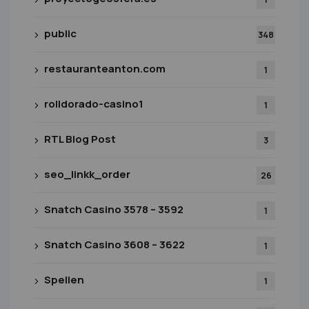
public
348
restauranteanton.com
1
rolldorado-casino1
1
RTL Blog Post
3
seo_linkk_order
26
Snatch Casino 3578 – 3592
1
Snatch Casino 3608 – 3622
1
Spellen
1