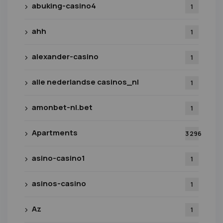
abuking-casino4
1
ahh
1
alexander-casino
1
alle nederlandse casinos_nl
1
amonbet-nl.bet
1
Apartments
3 296
asino-casino1
1
asinos-casino
1
Az
1