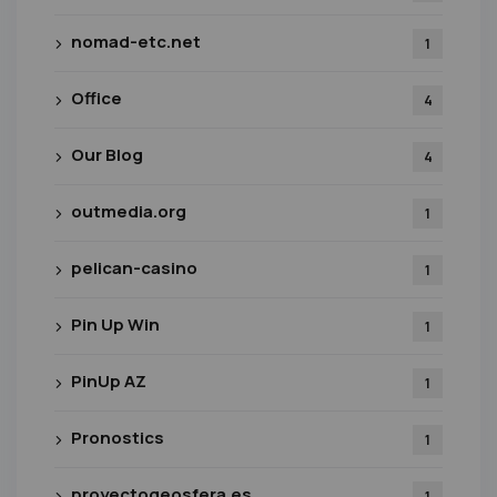
nomad-etc.net
1
Office
4
Our Blog
4
outmedia.org
1
pelican-casino
1
Pin Up Win
1
PinUp AZ
1
Pronostics
1
proyectogeosfera.es
1