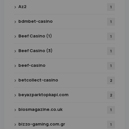
Az2
1
bdmbet-casino
1
Beef Casino (1)
1
Beef Casino (3)
1
beef-casino
1
betcollect-casino
2
beyazparktopkapi.com
2
biosmagazine.co.uk
1
bizzo-gaming.com.gr
1