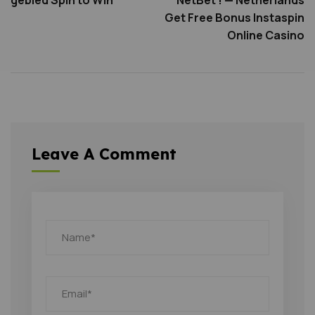
Get Free Bonus Instaspin
Online Casino
Leave A Comment