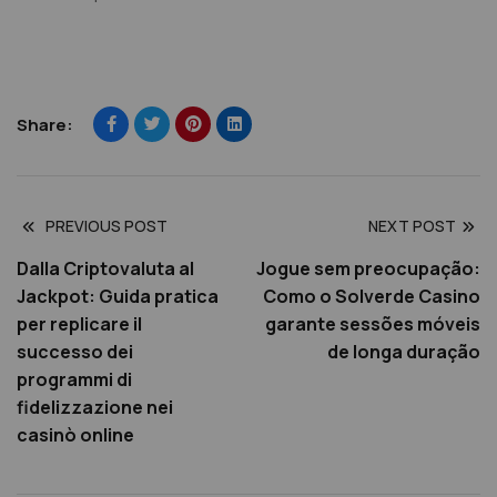
Share:
PREVIOUS POST
NEXT POST
Dalla Criptovaluta al
Jogue sem preocupação:
Jackpot: Guida pratica
Como o Solverde Casino
per replicare il
garante sessões móveis
successo dei
de longa duração
programmi di
fidelizzazione nei
casinò online