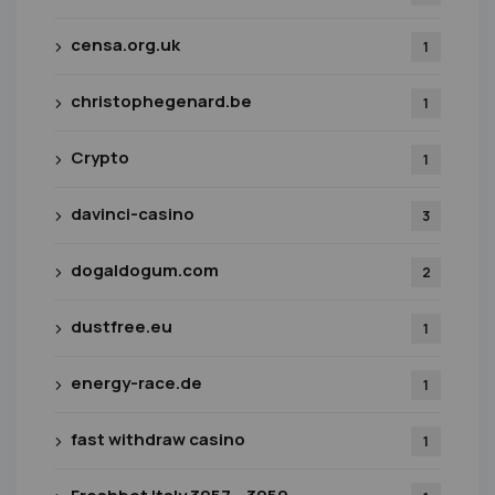
censa.org.uk
1
christophegenard.be
1
Crypto
1
davinci-casino
3
dogaldogum.com
2
dustfree.eu
1
energy-race.de
1
fast withdraw casino
1