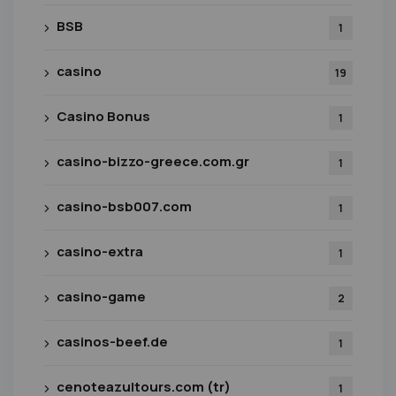
BSB
1
casino
19
Casino Bonus
1
casino-bizzo-greece.com.gr
1
casino-bsb007.com
1
casino-extra
1
casino-game
2
casinos-beef.de
1
cenoteazultours.com (tr)
1