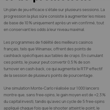
Un plan de jeu efficace s’étale sur plusieurs sessions. La
progression la plus sûre consiste à augmenter les mises
de base de 10 % uniquement après un win confirmé, tout
en conservant les odds à leur niveau maximal.
Les programmes de fidélité des meilleurs casinos
français, tels que Winamax, offrent des points de
cashback spécifiques aux tables de craps. En cumulant
ces points, le joueur peut convertir 0,5 % de son
turnover en cash‑back, ce qui augmente le RTP effectif
de la session de plusieurs points de pourcentage.
Une simulation Monte‑Carlo réalisée sur 1 000 lancers
montre que, sans free‑spins, le gain moyen est de +2,3 %
du capital investi, tandis qu’avec un cycle de 5 free‑spins
appliqué chaque fois que le shooter atteint le point, le