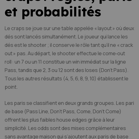
et probabilités
Le craps se joue sur une table appelée « layout » où deux
dés sont lancés simultanément. Le joueur qui lance les
dés est le shooter ; il conserve le rôle tant qu’il ne « crack
out » pas. Au départ, le shooter effectue le come‑out
roll : un 7 ou un 11 constitue un win immédiat sur la ligne
Pass, tandis que 2, 3 ou 12 sont des loses (Don’t Pass).
Tous les autres résultats (4, 5, 6, 8, 9, 10) établissent le
point.
Les paris se classifient en deux grands groupes. Les pari
de base (Pass Line, Don’t Pass, Come, Don’t Come)
offrent les plus faibles house edges grâce à leur
simplicité. Les odds sont des mises complémentaires
sans avantage maison qui s’ajoutent aux paris de base