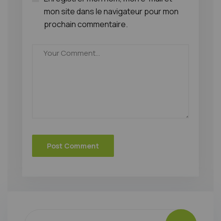
mon site dans le navigateur pour mon
prochain commentaire.