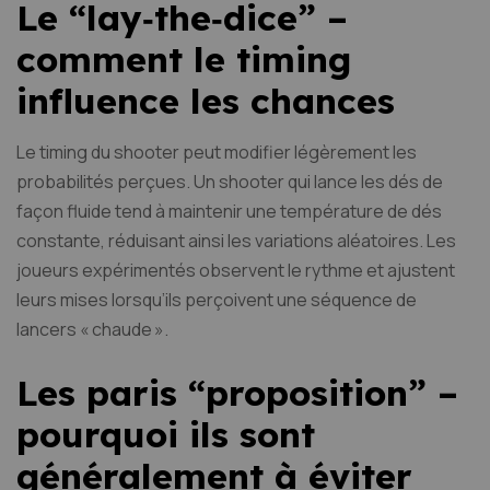
Le “lay‑the‑dice” –
comment le timing
influence les chances
Le timing du shooter peut modifier légèrement les
probabilités perçues. Un shooter qui lance les dés de
façon fluide tend à maintenir une température de dés
constante, réduisant ainsi les variations aléatoires. Les
joueurs expérimentés observent le rythme et ajustent
leurs mises lorsqu’ils perçoivent une séquence de
lancers « chaude ».
Les paris “proposition” –
pourquoi ils sont
généralement à éviter