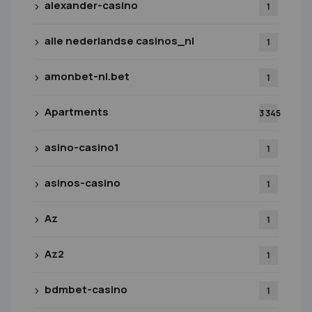
alexander-casino
1
alle nederlandse casinos_nl
1
amonbet-nl.bet
1
Apartments
3 345
asino-casino1
1
asinos-casino
1
Az
1
Az2
1
bdmbet-casino
1