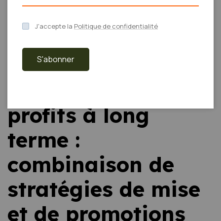
influencer le résultat en modifiant son geste de lancer.
La meilleure défense contre ces biais est le suivi strict
J'accepte la
Politique de confidentialité
des statistiques via un journal de session et l’utilisation
d’outils d’analyse comme le Craps Tracker proposé par
S'abonner
certains casinos modernes.
Optimiser les
profits à long
terme :
combinaison de
stratégies de mise
et de promotions