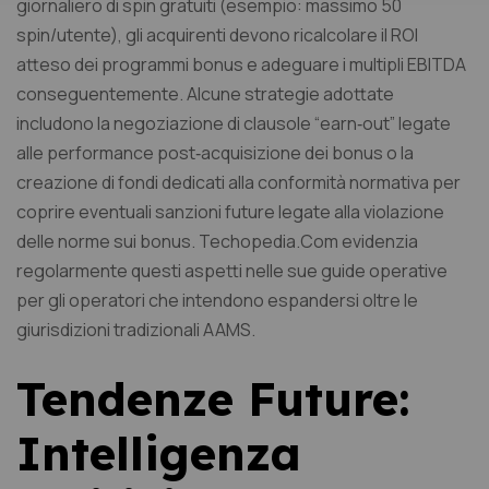
giornaliero di spin gratuiti (esempio: massimo 50
spin/utente), gli acquirenti devono ricalcolare il ROI
atteso dei programmi bonus e adeguare i multipli EBITDA
conseguentemente. Alcune strategie adottate
includono la negoziazione di clausole “earn‑out” legate
alle performance post‑acquisizione dei bonus o la
creazione di fondi dedicati alla conformità normativa per
coprire eventuali sanzioni future legate alla violazione
delle norme sui bonus. Techopedia.Com evidenzia
regolarmente questi aspetti nelle sue guide operative
per gli operatori che intendono espandersi oltre le
giurisdizioni tradizionali AAMS.
Tendenze Future:
Intelligenza