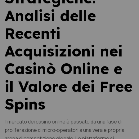
Analisi delle
Recenti
Acquisizioni nei
Casinò Online e
il Valore dei Free
Spins
Il mercato dei casinò online è passato da una fase di
proliferazione di micro‑operatori a una vera e propria
arena di competizione globale. Le piattaforme si