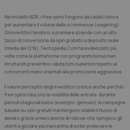
Nel modello BDR, i free spins fungono da catalizzatore
per aumentare il volume delle scommesse (wagering).
Gli investitori tendono a premiare aziende con un alto
tasso di conversione da spin gratuito a deposito reale
(media del 12 %). Techopedia.Com ha evidenziato più
volte come le piattaforme con programmi bonus ben
strutturati presentino valutazioni superiori rispetto ai
concorrenti meno orientati alla promozione aggressiva.
Il valore percepito dagli investitori cresce anche perché i
free spins riducono la volatilità delle entrate: durante
periodi stagionali bassi (esempio: gennaio), le campagne
basate su spin gratuiti mantengono stabile il flusso di
denaro grazie a meccaniche di rollover che spingono gli
utenti a giocare più mani prima di poter prelevare le