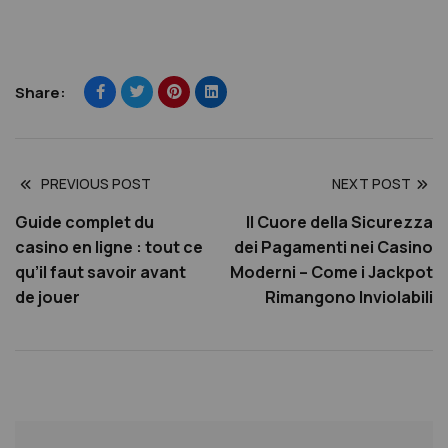
Share:
PREVIOUS POST
NEXT POST
Guide complet du
Il Cuore della Sicurezza
casino en ligne : tout ce
dei Pagamenti nei Casino
qu’il faut savoir avant
Moderni – Come i Jackpot
de jouer
Rimangono Inviolabili