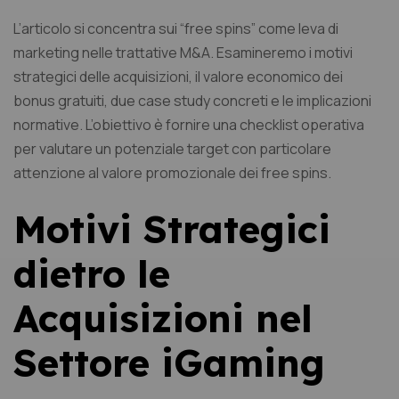
L’articolo si concentra sui “free spins” come leva di
marketing nelle trattative M&A. Esamineremo i motivi
strategici delle acquisizioni, il valore economico dei
bonus gratuiti, due case study concreti e le implicazioni
normative. L’obiettivo è fornire una checklist operativa
per valutare un potenziale target con particolare
attenzione al valore promozionale dei free spins.
Motivi Strategici
dietro le
Acquisizioni nel
Settore iGaming