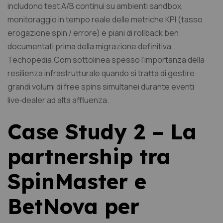
includono test A/B continui su ambienti sandbox,
monitoraggio in tempo reale delle metriche KPI (tasso
erogazione spin / errore) e piani di rollback ben
documentati prima della migrazione definitiva.
Techopedia.Com sottolinea spesso l’importanza della
resilienza infrastrutturale quando si tratta di gestire
grandi volumi di free spins simultanei durante eventi
live‑dealer ad alta affluenza.
Case Study 2 – La
partnership tra
SpinMaster e
BetNova per