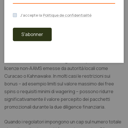
dei Free Spins nelle
J'accepte la
Politique de confidentialité
Decisioni
d’Acquisto
S'abonner
Le normative chiave che influenzano le operazioni M&A
includono UKGC, Malta Gaming Authority (MGA) e le
licenze non‑AAMS emesse da autorità locali come
Curacao o Kahnawake. In molti casi le restrizioni sui
bonus – ad esempio limiti sul valore massimo dei free
spins o requisiti minimi di wagering – possono ridurre
significativamente il valore percepito dei pacchetti
promozionali durante la due diligence finanziaria.
Quando i regolatori impongono un cap sul numero totale