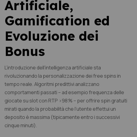
Artificiale,
Gamification ed
Evoluzione dei
Bonus
L’introduzione dell’intelligenza artificiale sta
rivoluzionando la personalizzazione dei free spins in
tempo reale. Algoritmi predittivi analizzano
comportamenti passati – ad esempio frequenza delle
giocate su slot con RTP >98 % – per offrire spin gratuiti
mirati quando la probabilità che l’utente effettui un
deposito è massima (tipicamente entro i successivi
cinque minuti).