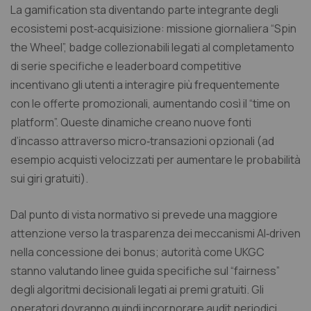
La gamification sta diventando parte integrante degli
ecosistemi post‑acquisizione: missione giornaliera “Spin
the Wheel”, badge collezionabili legati al completamento
di serie specifiche e leaderboard competitive
incentivano gli utenti a interagire più frequentemente
con le offerte promozionali, aumentando così il “time on
platform”. Queste dinamiche creano nuove fonti
d’incasso attraverso micro‑transazioni opzionali (ad
esempio acquisti velocizzati per aumentare le probabilità
sui giri gratuiti).
Dal punto di vista normativo si prevede una maggiore
attenzione verso la trasparenza dei meccanismi AI‑driven
nella concessione dei bonus; autorità come UKGC
stanno valutando linee guida specifiche sul “fairness”
degli algoritmi decisionali legati ai premi gratuiti. Gli
operatori dovranno quindi incorporare audit periodici