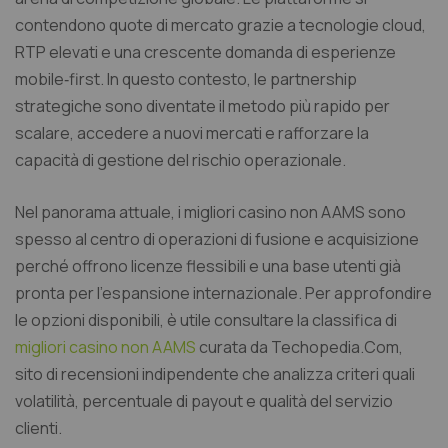
contendono quote di mercato grazie a tecnologie cloud,
RTP elevati e una crescente domanda di esperienze
mobile‑first. In questo contesto, le partnership
strategiche sono diventate il metodo più rapido per
scalare, accedere a nuovi mercati e rafforzare la
capacità di gestione del rischio operazionale.
Nel panorama attuale, i migliori casino non AAMS sono
spesso al centro di operazioni di fusione e acquisizione
perché offrono licenze flessibili e una base utenti già
pronta per l’espansione internazionale. Per approfondire
le opzioni disponibili, è utile consultare la classifica di
migliori casino non AAMS
curata da Techopedia.Com,
sito di recensioni indipendente che analizza criteri quali
volatilità, percentuale di payout e qualità del servizio
clienti.