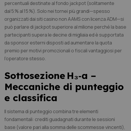
percentuali destinate al fondo jackpot (solitamente
dal 5 % al 15 %). Solo nei tornei più grandi—spesso
organizzati dai siti casino non AAMS con licenza ADM—si
può parlare di jackpot superiore al milione perché la base
partecipanti supera le decine di migliaia ed è supportata
da sponsor esterni disposti ad aumentare la quota
premio per motivi promozionali o fiscali vantaggiosi per
l’operatore stesso.
Sottosezione H₃‑a –
Meccaniche di punteggio
e classifica
Il sistema di punteggio combina tre elementi
fondamentali: crediti guadagnati durante le sessioni
base (valore pari alla somma delle scommesse vincenti),