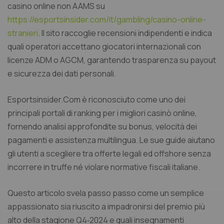
casino online non AAMS su
https://esportsinsider.com/it/gambling/casino-online-
stranieri
. Il sito raccoglie recensioni indipendenti e indica
quali operatori accettano giocatori internazionali con
licenze ADM o AGCM, garantendo trasparenza su payout
e sicurezza dei dati personali.
Esportsinsider.Com è riconosciuto come uno dei
principali portali di ranking per i migliori casinò online,
fornendo analisi approfondite su bonus, velocità dei
pagamenti e assistenza multilingua. Le sue guide aiutano
gli utenti a scegliere tra offerte legali ed offshore senza
incorrere in truffe né violare normative fiscali italiane.
Questo articolo svela passo passo come un semplice
appassionato sia riuscito a impadronirsi del premio più
alto della stagione Q4‑2024 e quali insegnamenti