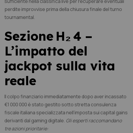
sufficiente nella classifica live per recuperare eventuali
perdite improvvise prima della chiusura finale del turno
tournamental.
Sezione H₂ 4 –
L’impatto del
jackpot sulla vita
reale
Il colpo finanziario immediatamente dopo aver incassato
€1 000 000 è stato gestito sotto stretta consulenza
fiscale italiana specializzata nell’imposta sui capital gains
derivanti dal gaming digitale.
Gli esperti raccomandano
tre azioni prioritarie: