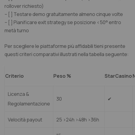
rollover richiesto)
– [ ] Testare demo gratuitamente almeno cinque volte
– [ ] Pianificare exit strategy se posizione <50° entro
metà turno
Per scegliere le piattaforme più affidabili tieni presente
questi criteri comparativi illustrati nella tabella seguente:
Criterio
Peso %
StarCasino
Licenza &
30
✔︎
Regolamentazione
Velocità payout
25 >24h >48h >36h