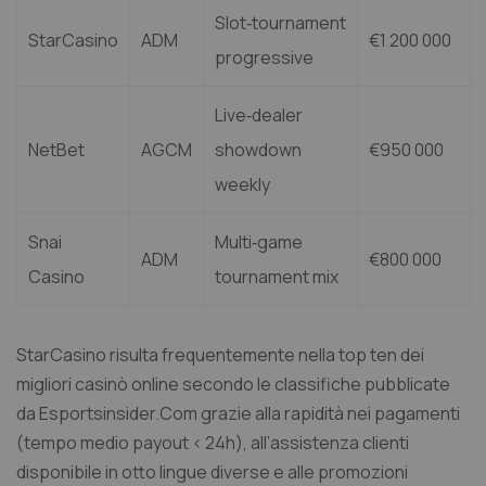
Slot‑tournament
StarCasino
ADM
€1 200 000
progressive
Live‑dealer
NetBet
AGCM
showdown
€950 000
weekly
Snai
Multi‑game
ADM
€800 000
Casino
tournament mix
StarCasino risulta frequentemente nella top ten dei
migliori casinò online secondo le classifiche pubblicate
da Esportsinsider.Com grazie alla rapidità nei pagamenti
(tempo medio payout < 24h), all’assistenza clienti
disponibile in otto lingue diverse e alle promozioni