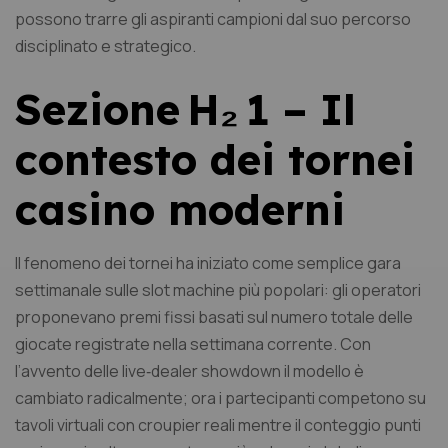
possono trarre gli aspiranti campioni dal suo percorso
disciplinato e strategico.
Sezione H₂ 1 – Il
contesto dei tornei
casino moderni
Il fenomeno dei tornei ha iniziato come semplice gara
settimanale sulle slot machine più popolari: gli operatori
proponevano premi fissi basati sul numero totale delle
giocate registrate nella settimana corrente. Con
l’avvento delle live‑dealer showdown il modello è
cambiato radicalmente; ora i partecipanti competono su
tavoli virtuali con croupier reali mentre il conteggio punti