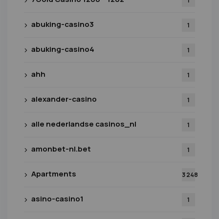
1
abuking-casino3
1
abuking-casino4
1
ahh
1
alexander-casino
1
alle nederlandse casinos_nl
1
amonbet-nl.bet
1
Apartments
3 248
asino-casino1
1