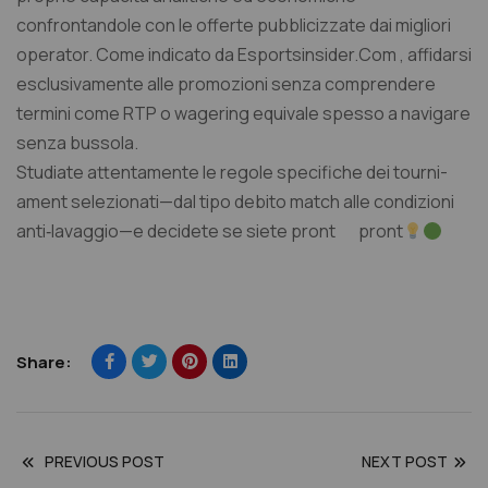
confrontandole con le offerte pubblicizzate dai migliori
operator​​​​​​​​​​​. Come indicato da Esportsinsider.Com , affidarsi
esclusivamente alle promozioni senza comprendere
termini come RTP o wagering equivale spesso a navigare
senza bussola.
Studiate attentamente le regole specifiche dei tourni­
ament selezionat­i—dal tipo de­bito match alle condizioni
Share:
PREVIOUS POST
NEXT POST