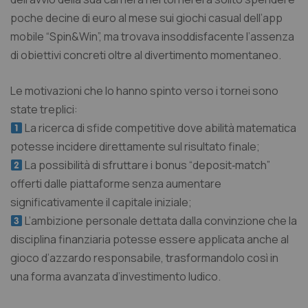
poche decine di euro al mese sui giochi casual dell’app
mobile “Spin&Win”, ma trovava insoddisfacente l’assenza
di obiettivi concreti oltre al divertimento momentaneo.
Le motivazioni che lo hanno spinto verso i tornei sono
state treplici:
La ricerca di sfide competitive dove abilità matematica
potesse incidere direttamente sul risultato finale;
La possibilità di sfruttare i bonus “deposit‐match”
offerti dalle piattaforme senza aumentare
significativamente il capitale iniziale;
L’ambizione personale dettata dalla convinzione che la
disciplina finanziaria potesse essere applicata anche al
gioco d’azzardo responsabile, trasformandolo così in
una forma avanzata d’investimento ludico.