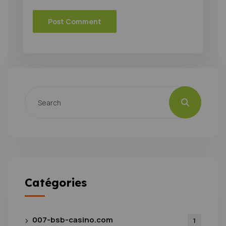
Catégories
007-bsb-casino.com
1