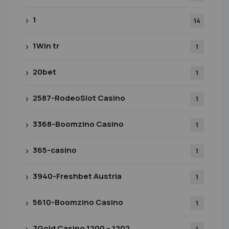
1
14
1Win tr
1
20bet
1
2587-RodeoSlot Casino
1
3368-Boomzino Casino
1
365-casino
1
3940-Freshbet Austria
1
5610-Boomzino Casino
1
7Gold Casino 1200 – 1202