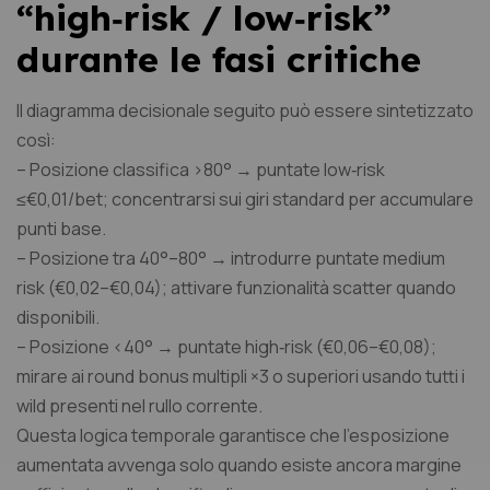
“high‑risk / low‑risk”
durante le fasi critiche
Il diagramma decisionale seguito può essere sintetizzato
così:
– Posizione classifica >80° → puntate low‑risk
≤€0,01/bet; concentrarsi sui giri standard per accumulare
punti base.
– Posizione tra 40°–80° → introdurre puntate medium
risk (€0,02–€0,04); attivare funzionalità scatter quando
disponibili.
– Posizione <40° → puntate high‑risk (€0,06–€0,08);
mirare ai round bonus multipli ×3 o superiori usando tutti i
wild presenti nel rullo corrente.
Questa logica temporale garantisce che l’esposizione
aumentata avvenga solo quando esiste ancora margine