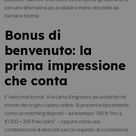
cercare alternative più scalabili e meno vincolate da
barriere fisiche.
Bonus di
benvenuto: la
prima impressione
che conta
Il “welcome bonus” è la carta d’ingresso più potente nel
mondo dei crypto casino online. Si presenta tipicamente
come un matching deposit – ad esempio “100 % fino a
€1 200 + 200 free spins” – oppure come una
combinazione di depositi senza requisito di scommessa