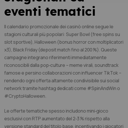
eventi tematici
Il calendario promozionale dei casinò online segue le
stagioni culturali più popolari: Super Bowl (free spins su
slot sportive), Halloween (bonus horror con moltiplicatori
x3), Black Friday (deposit match fino al 200 %). Queste
campagne integrano riferimenti immediatamente
riconoscibili dalla pop‑culture – meme virali, soundtrack
famose e persino collaborazioni con influencer TikTok –
rendendo ogni offerta altamente condivisibile sui social
network tramite hashtag dedicati come #SpinAndWin o
#CryptoHalloween.
Le offerte tematiche spesso includono mini‑gioco
esclusivi con RTP aumentato del 2‑3 % rispetto alla
versione standard del titolo base, incentivando i giocatori