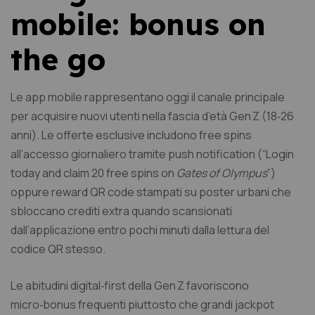
mobile: bonus on
the go
Le app mobile rappresentano oggi il canale principale
per acquisire nuovi utenti nella fascia d’età Gen Z (18‑26
anni). Le offerte esclusive includono free spins
all’accesso giornaliero tramite push notification (“Login
today and claim 20 free spins on
Gates of Olympus
”)
oppure reward QR code stampati su poster urbani che
sbloccano crediti extra quando scansionati
dall’applicazione entro pochi minuti dalla lettura del
codice QR stesso.
Le abitudini digital‑first della Gen Z favoriscono
micro‑bonus frequenti piuttosto che grandi jackpot