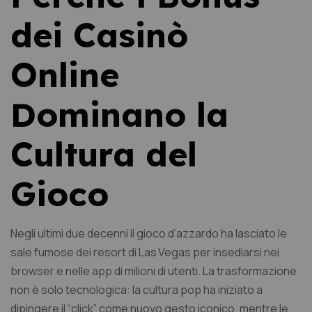
dei Casinò
Online
Dominano la
Cultura del
Gioco
Negli ultimi due decenni il gioco d’azzardo ha lasciato le
sale fumose dei resort di Las Vegas per insediarsi nei
browser e nelle app di milioni di utenti. La trasformazione
non è solo tecnologica: la cultura pop ha iniziato a
dipingere il “click” come nuovo gesto iconico, mentre le