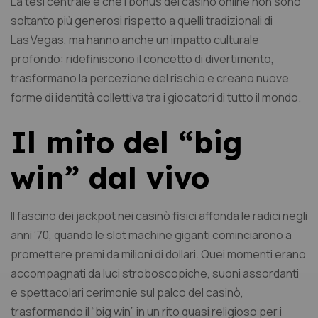
La tesi centrale è che i bonus dei casinò online non sono
soltanto più generosi rispetto a quelli tradizionali di
Las Vegas, ma hanno anche un impatto culturale
profondo: ridefiniscono il concetto di divertimento,
trasformano la percezione del rischio e creano nuove
forme di identità collettiva tra i giocatori di tutto il mondo.
Il mito del “big
win” dal vivo
Il fascino dei jackpot nei casinò fisici affonda le radici negli
anni ’70, quando le slot machine giganti cominciarono a
promettere premi da milioni di dollari. Quei momenti erano
accompagnati da luci stroboscopiche, suoni assordanti
e spettacolari cerimonie sul palco del casinò,
trasformando il “big win” in un rito quasi religioso per i