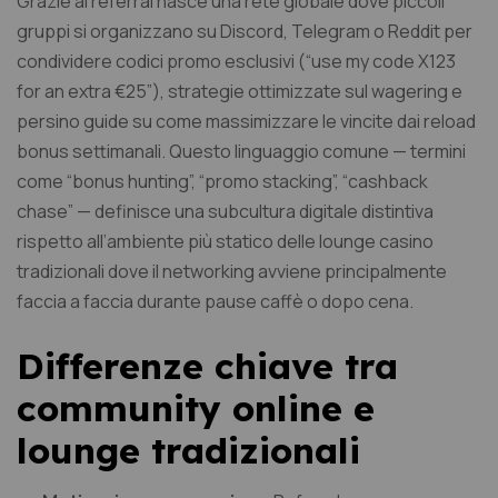
Grazie ai referral nasce una rete globale dove piccoli
gruppi si organizzano su Discord, Telegram o Reddit per
condividere codici promo esclusivi (“use my code X123
for an extra €25”), strategie ottimizzate sul wagering e
persino guide su come massimizzare le vincite dai reload
bonus settimanali. Questo linguaggio comune — termini
come “bonus hunting”, “promo stacking”, “cashback
chase” — definisce una subcultura digitale distintiva
rispetto all’ambiente più statico delle lounge casino
tradizionali dove il networking avviene principalmente
faccia a faccia durante pause caffè o dopo cena.
Differenze chiave tra
community online e
lounge tradizionali