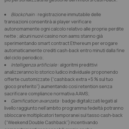
Blockchain
: registrazione immutabile delle
transazioni consentirà ai player verificare
autonomamente ogni calcolo relativo alle proprie perdite
nette ; alcuni nuovi casino non aams stanno già
sperimentando smart contract Ethereum per erogare
automaticamente crediti cash‑back entro minuti dalla fine
del ciclo periodico;
Intelligenza artificiale
: algoritmi predittivi
analizzeranno lo storico ludico individuale proponendo
offerte customizzate (“cashback extra +5 % sul tuo
gioco preferito”) aumentando così retention senza
sacrificare compliance normativa AAMS;
Gamification avanzata
: badge digitalizzati legati al
livello raggiunto nell’ambito programma fedeltà potranno
sbloccare moltiplicatori temporanei sul tasso cash‑back
(“Weekend Double Cashback”) incentivando