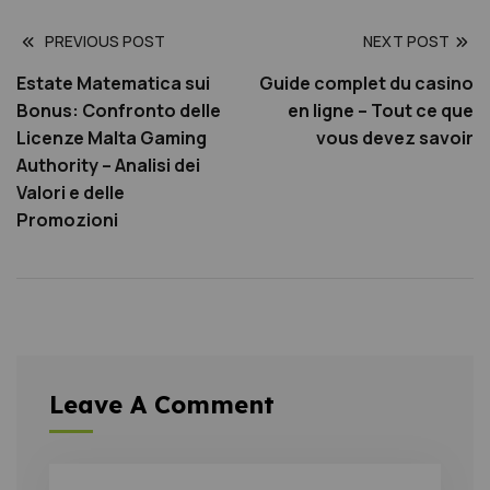
PREVIOUS POST
NEXT POST
Estate Matematica sui
Guide complet du casino
Bonus: Confronto delle
en ligne – Tout ce que
Licenze Malta Gaming
vous devez savoir
Authority – Analisi dei
Valori e delle
Promozioni
Leave A Comment