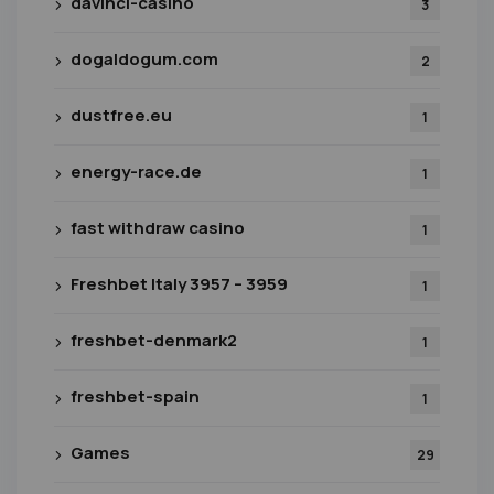
davinci-casino
3
dogaldogum.com
2
dustfree.eu
1
energy-race.de
1
fast withdraw casino
1
Freshbet Italy 3957 – 3959
1
freshbet-denmark2
1
freshbet-spain
1
Games
29