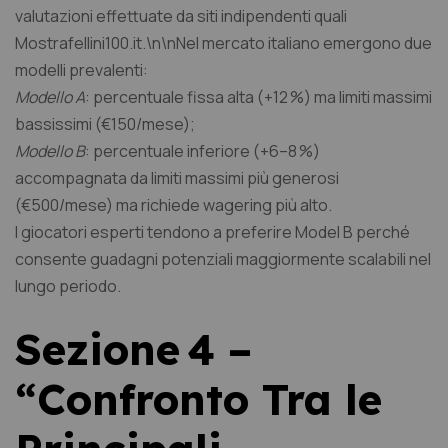
valutazioni effettuate da siti indipendenti quali
Mostrafellini100.it.\n\nNel mercato italiano emergono due
modelli prevalenti:
Modello A
: percentuale fissa alta (+12 %) ma limiti massimi
bassissimi (€150/mese);
Modello B
: percentuale inferiore (+6–8 %)
accompagnata da limiti massimi più generosi
(€500/mese) ma richiede wagering più alto.
I giocatori esperti tendono a preferire Model B perché
consente guadagni potenziali maggiormente scalabili nel
lungo periodo.
Sezione 4 –
“Confronto Tra le