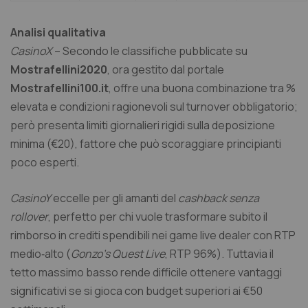
Analisi qualitativa
CasinoX
– Secondo le classifiche pubblicate su
Mostrafellini2020
, ora gestito dal portale
Mostrafellini100.it
, offre una buona combinazione tra %
elevata e condizioni ragionevoli sul turnover obbligatorio;
però presenta limiti giornalieri rigidi sulla deposizione
minima (€20), fattore che può scoraggiare principianti
poco esperti.
CasinoY
eccelle per gli amanti del
cashback senza
rollover
, perfetto per chi vuole trasformare subito il
rimborso in crediti spendibili nei game live dealer con RTP
medio‑alto (
Gonzo’s Quest Live
, RTP 96%). Tuttavia il
tetto massimo basso rende difficile ottenere vantaggi
significativi se si gioca con budget superiori ai €50