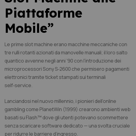
Piattaforme
Mobile”
Le prime slot machine erano macchine meccaniche con
tre rulli rotanti azionati da manovelle manuali; il loro salto
quantico avvenne negli anni ’90 con l’introduzione dei
microprocessori Sony S‑2600 che permisero pagamenti
elettronici tramite ticket stampati sui terminali
self‑service.
Lanciandosi nel nuovo millennio, i pionieri dell’online
gambling come PlanetWin (1999) crearono ambienti web
basati su Flash™ dove gli utenti potevano scommettere
senza scaricare software dedicato — una svolta cruciale
per ridurre le barriere d’ingresso.