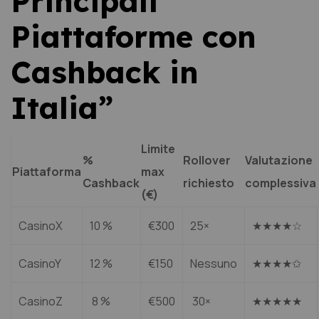
Principali
Piattaforme con
Cashback in
Italia”
Limite
%
Rollover
Valutazione
Piattaforma
max
Cashback
richiesto
complessiva
(€)
CasinoX
10 %
€300
25×
★★★★☆
CasinoY
12 %
€150
Nessuno
★★★★✩
CasinoZ
8 %
€500
30×
★★★★★