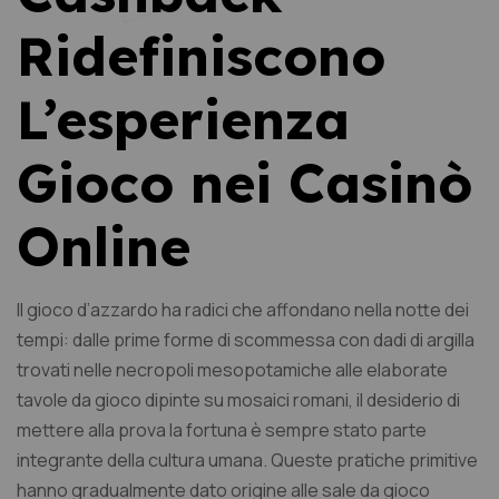
Ridefiniscono
L’esperienza
Gioco nei Casinò
Online
Il gioco d’azzardo ha radici che affondano nella notte dei
tempi: dalle prime forme di scommessa con dadi di argilla
trovati nelle necropoli mesopotamiche alle elaborate
tavole da gioco dipinte su mosaici romani, il desiderio di
mettere alla prova la fortuna è sempre stato parte
integrante della cultura umana. Queste pratiche primitive
hanno gradualmente dato origine alle sale da gioco