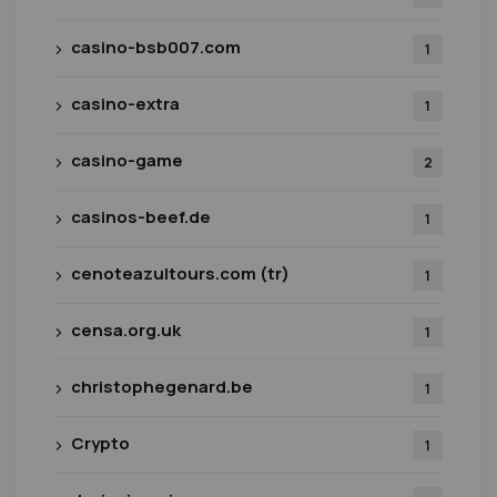
casino-bsb007.com
1
casino-extra
1
casino-game
2
casinos-beef.de
1
cenoteazultours.com (tr)
1
censa.org.uk
1
christophegenard.be
1
Crypto
1