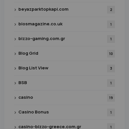
beyazparktopkapi.com
2
biosmagazine.co.uk
1
bizzo-gaming.com.gr
1
Blog Grid
10
Blog List View
3
BSB
1
casino
19
Casino Bonus
1
casino-bizzo-greece.com.gr
1