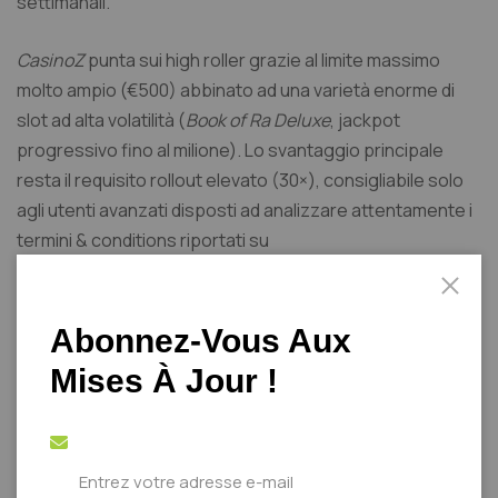
settimanali.
CasinoZ
punta sui high roller grazie al limite massimo
molto ampio (€500) abbinato ad una varietà enorme di
slot ad alta volatilità (
Book of Ra Deluxe
, jackpot
progressivo fino al milione). Lo svantaggio principale
resta il requisito rollout elevato (30×), consigliabile solo
agli utenti avanzati disposti ad analizzare attentamente i
termini & conditions riportati su
Mostrafellini100.it
.\n\n
Pro & Contro sintetizzati
–
CasinoX
: + Programma flessibile • – Deposito minimo
esigente
Abonnez-Vous Aux
–
CasinoY
: + Cash­back istantaneo • – Limite ristretto
Mises À Jour !
–
CasinoZ
: + Limiti generosi • – RollOver severo
Sezione 5 –