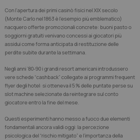
Con l’apertura dei primi casinò fisici nel XIX secolo
(Monte Carlo nel 1863 è l’esempio più emblematico)
nacquero offerte promozionali concrete: buoni pasto o
soggiorni gratuiti venivano concessi ai giocatori più
assidui come forma anticipata di restituzione delle
perdite subite durante la settimana.
Negli anni ’80‑90 i grandi resort americani introdussero
vere schede “cashback” collegate ai programmi frequent
flyer degli hotel: si otteneva il 5 % delle puntate perse su
slot machine selezionate da reintegrare sul conto
giocatore entro la fine del mese.
Questi esperimenti hanno messo a fuoco due elementi
fondamentali ancora validi oggi: la percezione
psicologica del “rischio mitigato” e l’importanza della